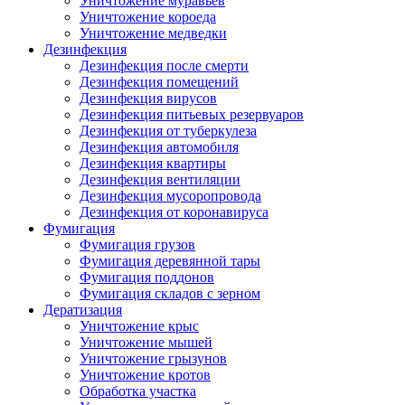
Уничтожение муравьев
Уничтожение короеда
Уничтожение медведки
Дезинфекция
Дезинфекция после смерти
Дезинфекция помещений
Дезинфекция вирусов
Дезинфекция питьевых резервуаров
Дезинфекция от туберкулеза
Дезинфекция автомобиля
Дезинфекция квартиры
Дезинфекция вентиляции
Дезинфекция мусоропровода
Дезинфекция от коронавируса
Фумигация
Фумигация грузов
Фумигация деревянной тары
Фумигация поддонов
Фумигация складов с зерном
Дератизация
Уничтожение крыс
Уничтожение мышей
Уничтожение грызунов
Уничтожение кротов
Обработка участка