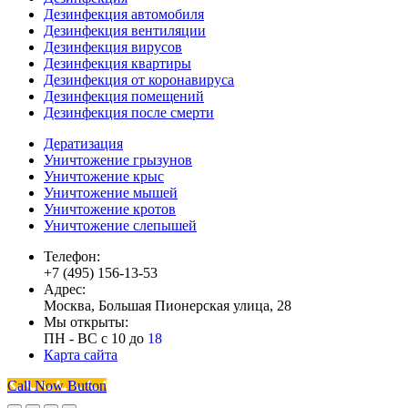
Дезинфекция автомобиля
Дезинфекция вентиляции
Дезинфекция вирусов
Дезинфекция квартиры
Дезинфекция от коронавируса
Дезинфекция помещений
Дезинфекция после смерти
Дератизация
Уничтожение грызунов
Уничтожение крыс
Уничтожение мышей
Уничтожение кротов
Уничтожение слепышей
Телефон:
+7 (495) 156-13-53
Адрес:
Москва, Большая Пионерская улица, 28
Мы открыты:
ПН - ВС с 10 до
18
Карта сайта
Вверх
Call Now Button