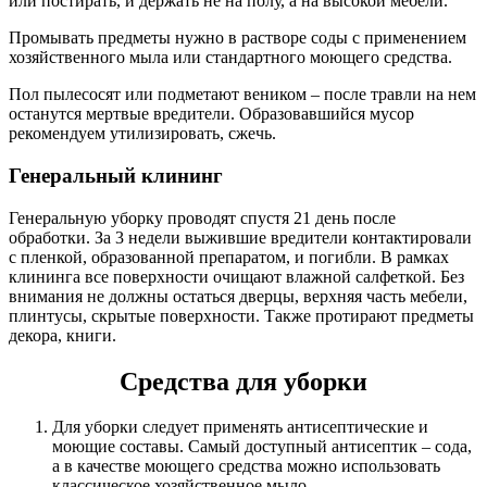
или постирать, и держать не на полу, а на высокой мебели.
Промывать предметы нужно в растворе соды с применением
хозяйственного мыла или стандартного моющего средства.
Пол пылесосят или подметают веником – после травли на нем
останутся мертвые вредители. Образовавшийся мусор
рекомендуем утилизировать, сжечь.
Генеральный клининг
Генеральную уборку проводят спустя 21 день после
обработки. За 3 недели выжившие вредители контактировали
с пленкой, образованной препаратом, и погибли. В рамках
клининга все поверхности очищают влажной салфеткой. Без
внимания не должны остаться дверцы, верхняя часть мебели,
плинтусы, скрытые поверхности. Также протирают предметы
декора, книги.
Средства для уборки
Для уборки следует применять антисептические и
моющие составы. Самый доступный антисептик – сода,
а в качестве моющего средства можно использовать
классическое хозяйственное мыло.