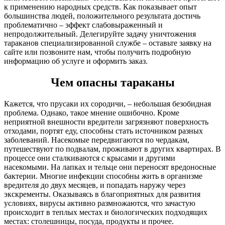
к применению народных средств. Как показывает опыт
большинства людей, положительного результата достичь
проблематично – эффект слабовыраженный и
непродолжительный. Делегируйте задачу уничтожения
тараканов специализированной службе – оставьте заявку на
сайте или позвоните нам, чтобы получить подробную
информацию об услуге и оформить заказ.
Чем опасны тараканы
Кажется, что прусаки их сородичи, – небольшая безобидная
проблема. Однако, такое мнение ошибочно. Кроме
неприятной внешности вредители загрязняют поверхность
отходами, портят еду, способны стать источником разных
заболеваний. Насекомые передвигаются по чердакам,
путешествуют по подвалам, проживают в других квартирах. В
процессе они сталкиваются с крысами и другими
насекомыми. На лапках и тельце они переносят вредоносные
бактерии. Многие инфекции способны жить в организме
вредителя до двух месяцев, и попадать наружу через
экскременты. Оказываясь в благоприятных для развития
условиях, вирусы активно размножаются, что зачастую
происходит в теплых местах и биологических подходящих
местах: столешницы, посуда, продукты и прочее.