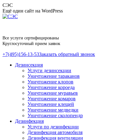
Перейти
СЭС
к
Ещё один сайт на WordPress
содержанию
Все услуги сертифицированы
Круглосуточный прием заявок
+7(495)156-13-53
Заказать обратный звонок
Дезинсекция
Услуги дезинсекции
Уничтожение тараканов
Уничтожение клопов
Уничтожение короеда
Уничтожение муравьев
Уничтожение комаров
Уничтожение клещей
Уничтожение медведки
Уничтожение сколопендр
Дезинфекция
Услуги по дезинфекции
Дезинфекция автомобиля
Дезинфекция вентиляции