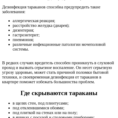
Дезинфекция тараканов способна предупредить такие
заболевания:
аллергическая реакция;
расстройство желудка (диарея);
дизентерия;
гастроэнтерит;
пневмония;
различные инфекционные патологии мочеполовой
системы.
В редких случаях вредитель способен проникнуть в слуховой
проход и вызвать серьезное воспаление. Он несет серьезную
угрозу здоровью, может стать причиной поломки бытовой
техники, и своевременная дезинфекция от тараканов в
квартире поможет избежать большинства проблем.
Где скрываются тараканы
в щелях стен, под плинтусами;
под отклеившимися обоями;
под плиткой на стенах или на полу;
в ящиках с посудой и столовыми приборами;