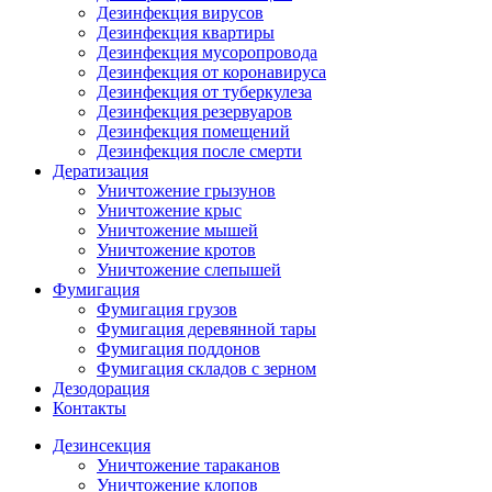
Дезинфекция вирусов
Дезинфекция квартиры
Дезинфекция мусоропровода
Дезинфекция от коронавируса
Дезинфекция от туберкулеза
Дезинфекция резервуаров
Дезинфекция помещений
Дезинфекция после смерти
Дератизация
Уничтожение грызунов
Уничтожение крыс
Уничтожение мышей
Уничтожение кротов
Уничтожение слепышей
Фумигация
Фумигация грузов
Фумигация деревянной тары
Фумигация поддонов
Фумигация складов с зерном
Дезодорация
Контакты
Дезинсекция
Уничтожение тараканов
Уничтожение клопов