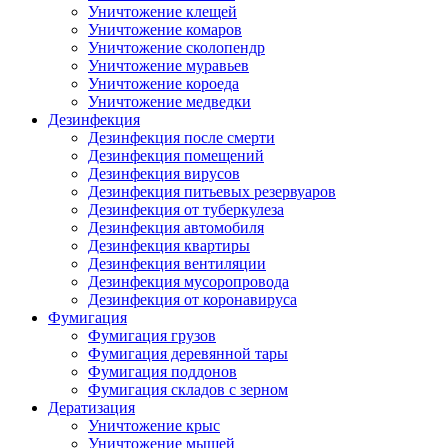
Уничтожение клещей
Уничтожение комаров
Уничтожение сколопендр
Уничтожение муравьев
Уничтожение короеда
Уничтожение медведки
Дезинфекция
Дезинфекция после смерти
Дезинфекция помещений
Дезинфекция вирусов
Дезинфекция питьевых резервуаров
Дезинфекция от туберкулеза
Дезинфекция автомобиля
Дезинфекция квартиры
Дезинфекция вентиляции
Дезинфекция мусоропровода
Дезинфекция от коронавируса
Фумигация
Фумигация грузов
Фумигация деревянной тары
Фумигация поддонов
Фумигация складов с зерном
Дератизация
Уничтожение крыс
Уничтожение мышей