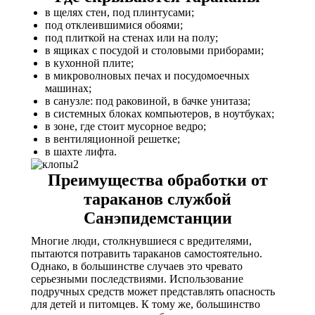
в щелях стен, под плинтусами;
под отклеившимися обоями;
под плиткой на стенах или на полу;
в ящиках с посудой и столовыми приборами;
в кухонной плите;
в микроволновых печах и посудомоечных
машинах;
в санузле: под раковиной, в бачке унитаза;
в системных блоках компьютеров, в ноутбуках;
в зоне, где стоит мусорное ведро;
в вентиляционной решетке;
в шахте лифта.
Преимущества обработки от
тараканов службой
Санэпидемстанции
Многие люди, столкнувшиеся с вредителями,
пытаются потравить тараканов самостоятельно.
Однако, в большинстве случаев это чревато
серьезными последствиями. Использование
подручных средств может представлять опасность
для детей и питомцев. К тому же, большинство