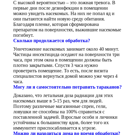
С высокой вероятностью – это ложная тревога. В
первые дни после дезинфекции в помещении
можно увидеть насекомых. На них не попал яд и
они пытаются найти новую среду обитания.
Благодаря пленке, которая сформирована
препаратом на поверхностях, выжившие насекомые
погибнут.
Сколько продолжается обработка?
Уничтожение насекомых занимает около 40 минут.
Частицы инсектицида оседают на поверхности три
часа, при этом окна в помещении должны быть
плотно закрытыми. Спустя 3 часа нужно
проветрить помещение. То есть, после визита
специалистов вернуться домой можно уже через 4
часа.
Могу ли я самостоятельно потравить тараканов?
Доказано, что летальная доза радиации для этих
насекомых выше в 5-15 раз, чем для людей.
Поэтому различные магазинные спреи, гели,
ловушки не способны на 100% справиться с
поставленной задачей. Взрослые особи и личинки
устойчивы к большинству ядов, более того их
иммунитет приспосабливается к угрозе.
Можно ли находиться дома во время обработки?