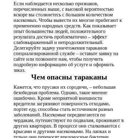
Если наблюдается несколько признаков,
перечисленных выше, с высокой вероятностью
вскоре вы столкнетесь с большим количеством
насекомых. Чтобы вывести их многие прибегают к
применению народных средств. Как показывает
опыт большинства людей, положительного
результата достичь проблематично – эффект
слабовыраженный и непродолжительный.
Делегируйте задачу уничтожения тараканов
специализированной службе – оставьте заявку на
сайте или позвоните нам, чтобы получить
подробную информацию об услуге и оформить
заказ.
Чем опасны тараканы
Кажется, что прусаки их сородичи, – небольшая
безобидная проблема. Однако, такое мнение
ошибочно. Кроме неприятной внешности
вредители загрязняют поверхность отходами,
портят еду, способны стать источником разных
заболеваний. Насекомые передвигаются по
чердакам, путешествуют по подвалам, проживают в
других квартирах. В процессе они сталкиваются с
крысами и другими насекомыми. На лапках и
тельце они переносят вредоносные бактерии.