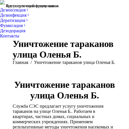
Все услуги сертифицированы
Круглосуточный прием заявок
Дезинсекция
Дезинфекция
Дератизация
Фумигация
Дезодорация
Контакты
Уничтожение тараканов
улица Оленья Б.
Вы здесь:
Главная
Уничтожение тараканов улица Оленья Б.
Уничтожение тараканов
улица Оленья Б.
Служба СЭС предлагает услугу уничтожения
тараканов на улице Оленья Б.. Работаем в
квартирах, частных домах, социальных и
коммерческих учреждениях. Применяем
результативные методы уничтожения насекомых и