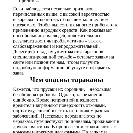
причины.
Если наблюдается несколько признаков,
перечисленных выше, с высокой вероятностью
вскоре вы столкнетесь с большим количеством
насекомых. Чтобы вывести их многие прибегают к
применению народных средств. Как показывает
опыт большинства людей, положительного
результата достичь проблематично – эффект
слабовыраженный и непродолжительный.
Делегируйте задачу уничтожения тараканов
специализированной службе – оставьте заявку на
сайте или позвоните нам, чтобы получить
подробную информацию об услуге и оформить
заказ.
Чем опасны тараканы
Кажется, что прусаки их сородичи, – небольшая
безобидная проблема. Однако, такое мнение
ошибочно. Кроме неприятной внешности
вредители загрязняют поверхность отходами,
портят еду, способны стать источником разных
заболеваний. Насекомые передвигаются по
чердакам, путешествуют по подвалам, проживают в
других квартирах. В процессе они сталкиваются с
крысами и другими насекомыми. На лапках и