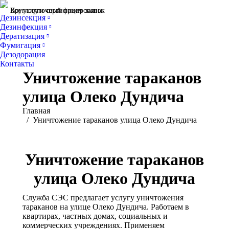
Все услуги сертифицированы
Круглосуточный прием заявок
Дезинсекция
Дезинфекция
Дератизация
Фумигация
Дезодорация
Контакты
Уничтожение тараканов
улица Олеко Дундича
Вы здесь:
Главная
Уничтожение тараканов улица Олеко Дундича
Уничтожение тараканов
улица Олеко Дундича
Служба СЭС предлагает услугу уничтожения
тараканов на улице Олеко Дундича. Работаем в
квартирах, частных домах, социальных и
коммерческих учреждениях. Применяем