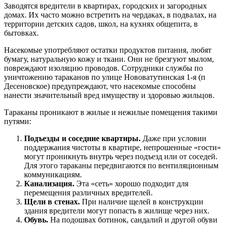
Заводятся вредители в квартирах, городских и загородных
домах. Их часто можно встретить на чердаках, в подвалах, на
территории детских садов, школ, на кухнях общепита, в
бытовках.
Насекомые употребляют остатки продуктов питания, любят
бумагу, натуральную кожу и ткани. Они не брезгуют мылом,
повреждают изоляцию проводов. Сотрудники службы по
уничтожению тараканов по улице Нововатутинская 1-я (п
Десеновское) предупреждают, что насекомые способны
нанести значительный вред имуществу и здоровью жильцов.
Тараканы проникают в жилые и нежилые помещения такими
путями:
Подъезды и соседние квартиры.
Даже при условии
поддержания чистоты в квартире, непрошенные «гости»
могут проникнуть внутрь через подъезд или от соседей.
Для этого тараканы передвигаются по вентиляционным
коммуникациям.
Канализация.
Эта «сеть» хорошо подходит для
перемещения различных вредителей.
Щели в стенах.
При наличие щелей в конструкции
здания вредители могут попасть в жилище через них.
Обувь.
На подошвах ботинок, сандалий и другой обуви