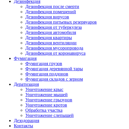
Дезинфекция
Дезинфекция после смерти
Дезинфекция помещений
Дезинфекция вирусов
Дезинфекция питьевых резервуаров
Дезинфекция от туберкулеза
Дезинфекция автомобиля
Дезинфекция квартиры
Дезинфекция вентиляции
Дезинфекция мусоропровода
Дезинфекция от коронавируса
Фумигация
Фумигация грузов
Фумигация деревянной тары
Фумигация поддонов
Фумигация складов с зерном
Дератизация
Уничтожение крыс
Уничтожение мышей
Уничтожение грызунов
Уничтожение кротов
Обработка участка
Уничтожение слепышей
Дезодорация
Контакты