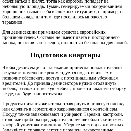
осаживаться в щелях, тогда как аэрозоль попадает на
небольшую площадь. Туман, генерируемый оборудованием
хорошо показывает себя в сложных ситуациях, например, на
большом складе или там, где поселилось множество
тараканов.
Для дезинсекции применяем средства европейских
производителей. Составы не имеют цвета и постороннего
запаха, не оставляют следов, полностью безопасны для людей.
Подготовка квартиры
Чтобы дезинсекция от тараканов принесла положительный
результат, помещение рекомендуется подготовить. Это
позволит обеспечить доступ к потенциальным убежищам
вредителей. До приезда дезинсектора нужно отодвинуть
мебель, разложить мягкую мебель, провести влажную уборку
везде, где будет наноситься яд.
Продукты питания желательно завернуть в пищевую пленку
или сложить в герметично закрывающиеся с контейнеры.
Посуду также запаковывают и убирают. Тарелки, кастрюли,
столовые приборы предварительно лучше обдать кипятком,
который уничтожит личинок. Уберите миски для животных.
Запакуйте и спрячьте детские игрушки, лекарственные