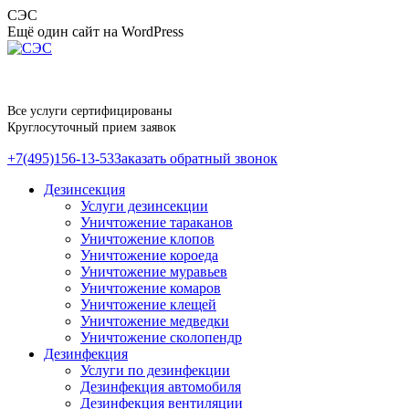
Перейти
СЭС
к
Ещё один сайт на WordPress
содержанию
Все услуги сертифицированы
Круглосуточный прием заявок
+7(495)156-13-53
Заказать обратный звонок
Дезинсекция
Услуги дезинсекции
Уничтожение тараканов
Уничтожение клопов
Уничтожение короеда
Уничтожение муравьев
Уничтожение комаров
Уничтожение клещей
Уничтожение медведки
Уничтожение сколопендр
Дезинфекция
Услуги по дезинфекции
Дезинфекция автомобиля
Дезинфекция вентиляции