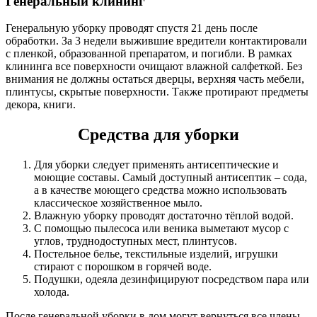
Генеральный клининг
Генеральную уборку проводят спустя 21 день после
обработки. За 3 недели выжившие вредители контактировали
с пленкой, образованной препаратом, и погибли. В рамках
клининга все поверхности очищают влажной салфеткой. Без
внимания не должны остаться дверцы, верхняя часть мебели,
плинтусы, скрытые поверхности. Также протирают предметы
декора, книги.
Средства для уборки
Для уборки следует применять антисептические и
моющие составы. Самый доступный антисептик – сода,
а в качестве моющего средства можно использовать
классическое хозяйственное мыло.
Влажную уборку проводят достаточно тёплой водой.
С помощью пылесоса или веника выметают мусор с
углов, труднодоступных мест, плинтусов.
Постельное белье, текстильные изделий, игрушки
стирают с порошком в горячей воде.
Подушки, одеяла дезинфицируют посредством пара или
холода.
После генеральной уборки в дом могут вернуться все члены