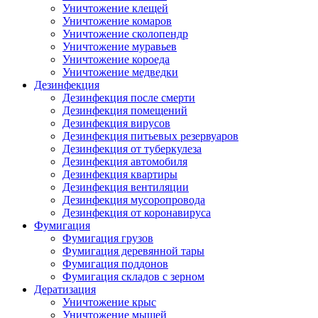
Уничтожение клещей
Уничтожение комаров
Уничтожение сколопендр
Уничтожение муравьев
Уничтожение короеда
Уничтожение медведки
Дезинфекция
Дезинфекция после смерти
Дезинфекция помещений
Дезинфекция вирусов
Дезинфекция питьевых резервуаров
Дезинфекция от туберкулеза
Дезинфекция автомобиля
Дезинфекция квартиры
Дезинфекция вентиляции
Дезинфекция мусоропровода
Дезинфекция от коронавируса
Фумигация
Фумигация грузов
Фумигация деревянной тары
Фумигация поддонов
Фумигация складов с зерном
Дератизация
Уничтожение крыс
Уничтожение мышей