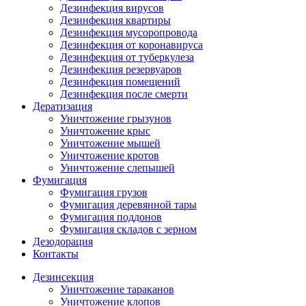
Дезинфекция вирусов
Дезинфекция квартиры
Дезинфекция мусоропровода
Дезинфекция от коронавируса
Дезинфекция от туберкулеза
Дезинфекция резервуаров
Дезинфекция помещений
Дезинфекция после смерти
Дератизация
Уничтожение грызунов
Уничтожение крыс
Уничтожение мышей
Уничтожение кротов
Уничтожение слепышей
Фумигация
Фумигация грузов
Фумигация деревянной тары
Фумигация поддонов
Фумигация складов с зерном
Дезодорация
Контакты
Дезинсекция
Уничтожение тараканов
Уничтожение клопов