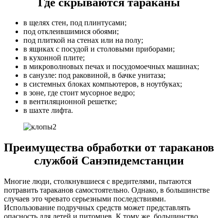
Где скрываются тараканы
в щелях стен, под плинтусами;
под отклеившимися обоями;
под плиткой на стенах или на полу;
в ящиках с посудой и столовыми приборами;
в кухонной плите;
в микроволновых печах и посудомоечных машинах;
в санузле: под раковиной, в бачке унитаза;
в системных блоках компьютеров, в ноутбуках;
в зоне, где стоит мусорное ведро;
в вентиляционной решетке;
в шахте лифта.
Преимущества обработки от тараканов
службой Санэпидемстанции
Многие люди, столкнувшиеся с вредителями, пытаются
потравить тараканов самостоятельно. Однако, в большинстве
случаев это чревато серьезными последствиями.
Использование подручных средств может представлять
опасность для детей и питомцев. К тому же, большинство