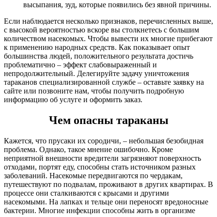
высыпания, зуд, которые появились без явной причины.
Если наблюдается несколько признаков, перечисленных выше,
с высокой вероятностью вскоре вы столкнетесь с большим
количеством насекомых. Чтобы вывести их многие прибегают
к применению народных средств. Как показывает опыт
большинства людей, положительного результата достичь
проблематично – эффект слабовыраженный и
непродолжительный. Делегируйте задачу уничтожения
тараканов специализированной службе – оставьте заявку на
сайте или позвоните нам, чтобы получить подробную
информацию об услуге и оформить заказ.
Чем опасны тараканы
Кажется, что прусаки их сородичи, – небольшая безобидная
проблема. Однако, такое мнение ошибочно. Кроме
неприятной внешности вредители загрязняют поверхность
отходами, портят еду, способны стать источником разных
заболеваний. Насекомые передвигаются по чердакам,
путешествуют по подвалам, проживают в других квартирах. В
процессе они сталкиваются с крысами и другими
насекомыми. На лапках и тельце они переносят вредоносные
бактерии. Многие инфекции способны жить в организме