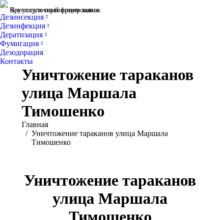
Все услуги сертифицированы
Круглосуточный прием заявок
Дезинсекция
Дезинфекция
Дератизация
Фумигация
Дезодорация
Контакты
Уничтожение тараканов
улица Маршала
Тимошенко
Вы здесь:
Главная
Уничтожение тараканов улица Маршала
Тимошенко
Уничтожение тараканов
улица Маршала
Тимошенко