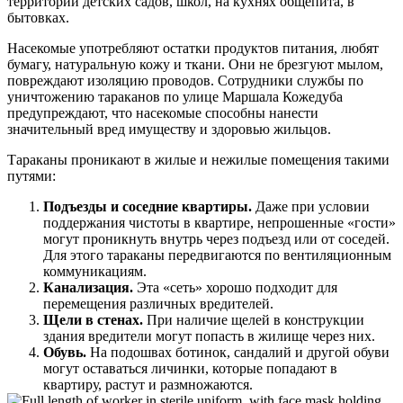
территории детских садов, школ, на кухнях общепита, в
бытовках.
Насекомые употребляют остатки продуктов питания, любят
бумагу, натуральную кожу и ткани. Они не брезгуют мылом,
повреждают изоляцию проводов. Сотрудники службы по
уничтожению тараканов по улице Маршала Кожедуба
предупреждают, что насекомые способны нанести
значительный вред имуществу и здоровью жильцов.
Тараканы проникают в жилые и нежилые помещения такими
путями:
Подъезды и соседние квартиры.
Даже при условии
поддержания чистоты в квартире, непрошенные «гости»
могут проникнуть внутрь через подъезд или от соседей.
Для этого тараканы передвигаются по вентиляционным
коммуникациям.
Канализация.
Эта «сеть» хорошо подходит для
перемещения различных вредителей.
Щели в стенах.
При наличие щелей в конструкции
здания вредители могут попасть в жилище через них.
Обувь.
На подошвах ботинок, сандалий и другой обуви
могут оставаться личинки, которые попадают в
квартиру, растут и размножаются.