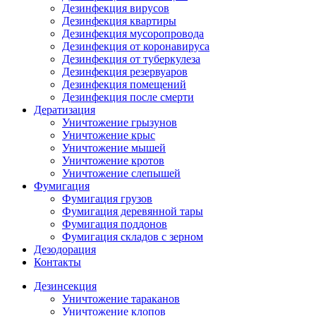
Дезинфекция вирусов
Дезинфекция квартиры
Дезинфекция мусоропровода
Дезинфекция от коронавируса
Дезинфекция от туберкулеза
Дезинфекция резервуаров
Дезинфекция помещений
Дезинфекция после смерти
Дератизация
Уничтожение грызунов
Уничтожение крыс
Уничтожение мышей
Уничтожение кротов
Уничтожение слепышей
Фумигация
Фумигация грузов
Фумигация деревянной тары
Фумигация поддонов
Фумигация складов с зерном
Дезодорация
Контакты
Дезинсекция
Уничтожение тараканов
Уничтожение клопов