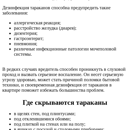
Дезинфекция тараканов способна предупредить такие
заболевания:
аллергическая реакция;
расстройство желудка (диарея);
дизентерия;
гастроэнтерит;
пневмония;
различные инфекционные патологии мочеполовой
системы.
В редких случаях вредитель способен проникнуть в слуховой
проход и вызвать серьезное воспаление. Он несет серьезную
угрозу здоровью, может стать причиной поломки бытовой
техники, и своевременная дезинфекция от тараканов в
квартире поможет избежать большинства проблем.
Где скрываются тараканы
в щелях стен, под плинтусами;
под отклеившимися обоями;
под плиткой на стенах или на полу;
в ящиках с посудой и столовыми приборами;