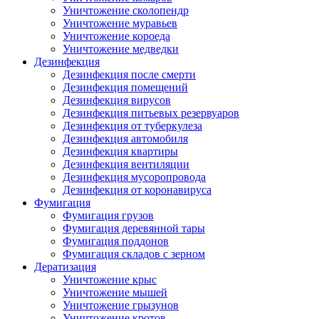
Уничтожение сколопендр
Уничтожение муравьев
Уничтожение короеда
Уничтожение медведки
Дезинфекция
Дезинфекция после смерти
Дезинфекция помещений
Дезинфекция вирусов
Дезинфекция питьевых резервуаров
Дезинфекция от туберкулеза
Дезинфекция автомобиля
Дезинфекция квартиры
Дезинфекция вентиляции
Дезинфекция мусоропровода
Дезинфекция от коронавируса
Фумигация
Фумигация грузов
Фумигация деревянной тары
Фумигация поддонов
Фумигация складов с зерном
Дератизация
Уничтожение крыс
Уничтожение мышей
Уничтожение грызунов
Уничтожение кротов