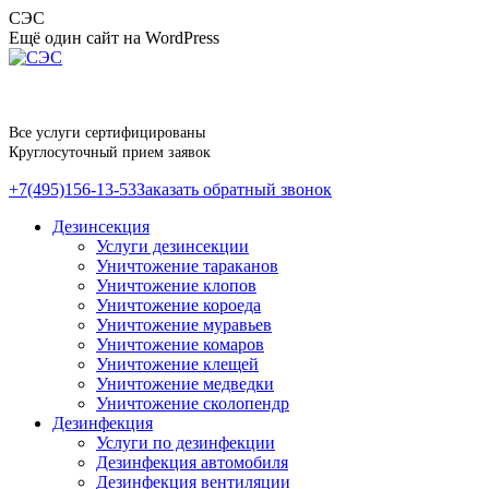
Перейти
СЭС
к
Ещё один сайт на WordPress
содержанию
Все услуги сертифицированы
Круглосуточный прием заявок
+7(495)156-13-53
Заказать обратный звонок
Дезинсекция
Услуги дезинсекции
Уничтожение тараканов
Уничтожение клопов
Уничтожение короеда
Уничтожение муравьев
Уничтожение комаров
Уничтожение клещей
Уничтожение медведки
Уничтожение сколопендр
Дезинфекция
Услуги по дезинфекции
Дезинфекция автомобиля
Дезинфекция вентиляции