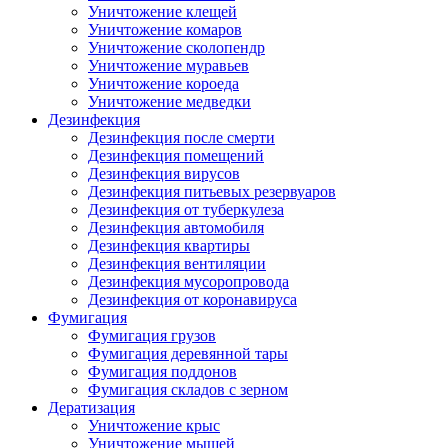
Уничтожение клещей
Уничтожение комаров
Уничтожение сколопендр
Уничтожение муравьев
Уничтожение короеда
Уничтожение медведки
Дезинфекция
Дезинфекция после смерти
Дезинфекция помещений
Дезинфекция вирусов
Дезинфекция питьевых резервуаров
Дезинфекция от туберкулеза
Дезинфекция автомобиля
Дезинфекция квартиры
Дезинфекция вентиляции
Дезинфекция мусоропровода
Дезинфекция от коронавируса
Фумигация
Фумигация грузов
Фумигация деревянной тары
Фумигация поддонов
Фумигация складов с зерном
Дератизация
Уничтожение крыс
Уничтожение мышей