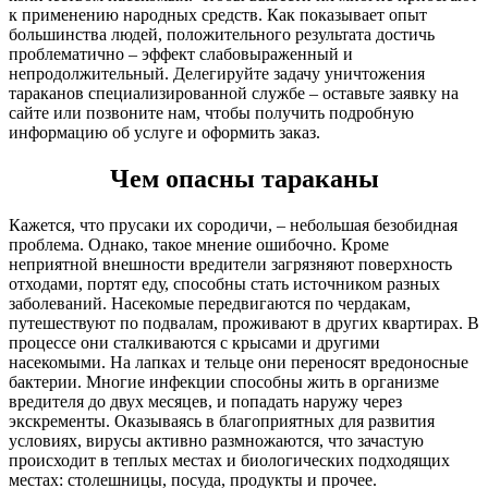
к применению народных средств. Как показывает опыт
большинства людей, положительного результата достичь
проблематично – эффект слабовыраженный и
непродолжительный. Делегируйте задачу уничтожения
тараканов специализированной службе – оставьте заявку на
сайте или позвоните нам, чтобы получить подробную
информацию об услуге и оформить заказ.
Чем опасны тараканы
Кажется, что прусаки их сородичи, – небольшая безобидная
проблема. Однако, такое мнение ошибочно. Кроме
неприятной внешности вредители загрязняют поверхность
отходами, портят еду, способны стать источником разных
заболеваний. Насекомые передвигаются по чердакам,
путешествуют по подвалам, проживают в других квартирах. В
процессе они сталкиваются с крысами и другими
насекомыми. На лапках и тельце они переносят вредоносные
бактерии. Многие инфекции способны жить в организме
вредителя до двух месяцев, и попадать наружу через
экскременты. Оказываясь в благоприятных для развития
условиях, вирусы активно размножаются, что зачастую
происходит в теплых местах и биологических подходящих
местах: столешницы, посуда, продукты и прочее.