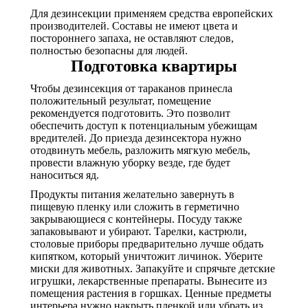
Для дезинсекции применяем средства европейских
производителей. Составы не имеют цвета и
постороннего запаха, не оставляют следов,
полностью безопасны для людей.
Подготовка квартиры
Чтобы дезинсекция от тараканов принесла
положительный результат, помещение
рекомендуется подготовить. Это позволит
обеспечить доступ к потенциальным убежищам
вредителей. До приезда дезинсектора нужно
отодвинуть мебель, разложить мягкую мебель,
провести влажную уборку везде, где будет
наноситься яд.
Продукты питания желательно завернуть в
пищевую пленку или сложить в герметично
закрывающиеся с контейнеры. Посуду также
запаковывают и убирают. Тарелки, кастрюли,
столовые приборы предварительно лучше обдать
кипятком, который уничтожит личинок. Уберите
миски для животных. Запакуйте и спрячьте детские
игрушки, лекарственные препараты. Вынесите из
помещения растения в горшках. Ценные предметы
интерьера нужно накрыть пленкой или убрать из