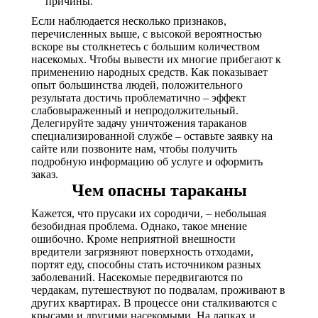
причины.
Если наблюдается несколько признаков,
перечисленных выше, с высокой вероятностью
вскоре вы столкнетесь с большим количеством
насекомых. Чтобы вывести их многие прибегают к
применению народных средств. Как показывает
опыт большинства людей, положительного
результата достичь проблематично – эффект
слабовыраженный и непродолжительный.
Делегируйте задачу уничтожения тараканов
специализированной службе – оставьте заявку на
сайте или позвоните нам, чтобы получить
подробную информацию об услуге и оформить
заказ.
Чем опасны тараканы
Кажется, что прусаки их сородичи, – небольшая
безобидная проблема. Однако, такое мнение
ошибочно. Кроме неприятной внешности
вредители загрязняют поверхность отходами,
портят еду, способны стать источником разных
заболеваний. Насекомые передвигаются по
чердакам, путешествуют по подвалам, проживают в
других квартирах. В процессе они сталкиваются с
крысами и другими насекомыми. На лапках и