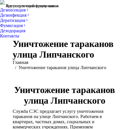
Все услуги сертифицированы
Круглосуточный прием заявок
Дезинсекция
Дезинфекция
Дератизация
Фумигация
Дезодорация
Контакты
Уничтожение тараканов
улица Липчанского
Вы здесь:
Главная
Уничтожение тараканов улица Липчанского
Уничтожение тараканов
улица Липчанского
Служба СЭС предлагает услугу уничтожения
тараканов на улице Липчанского. Работаем в
квартирах, частных домах, социальных и
коммерческих учреждениях. Применяем