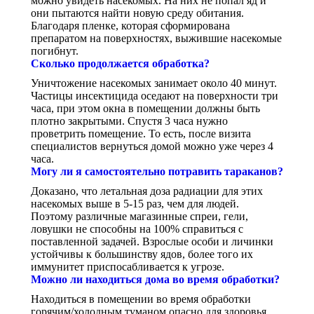
можно увидеть насекомых. На них не попал яд и
они пытаются найти новую среду обитания.
Благодаря пленке, которая сформирована
препаратом на поверхностях, выжившие насекомые
погибнут.
Сколько продолжается обработка?
Уничтожение насекомых занимает около 40 минут.
Частицы инсектицида оседают на поверхности три
часа, при этом окна в помещении должны быть
плотно закрытыми. Спустя 3 часа нужно
проветрить помещение. То есть, после визита
специалистов вернуться домой можно уже через 4
часа.
Могу ли я самостоятельно потравить тараканов?
Доказано, что летальная доза радиации для этих
насекомых выше в 5-15 раз, чем для людей.
Поэтому различные магазинные спреи, гели,
ловушки не способны на 100% справиться с
поставленной задачей. Взрослые особи и личинки
устойчивы к большинству ядов, более того их
иммунитет приспосабливается к угрозе.
Можно ли находиться дома во время обработки?
Находиться в помещении во время обработки
горячим/холодным туманом опасно для здоровья.