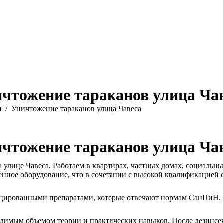
чтожение тараканов улица Ча
ь:
я
Уничтожение тараканов улица Чавеса
чтожение тараканов улица Ча
 улице Чавеса. Работаем в квартирах, частных домах, социаль
енное оборудование, что в сочетании с высокой квалификацией
цированными препаратами, которые отвечают нормам СанПиН. С
димым объемом теории и практических навыков. После дезинсек