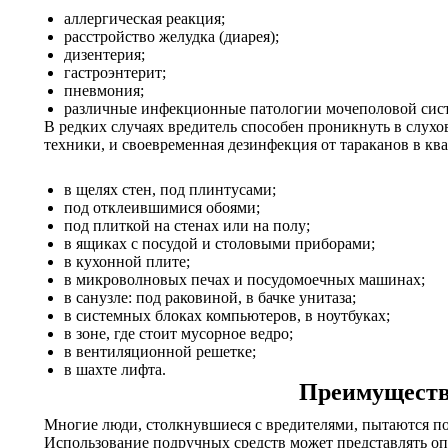
аллергическая реакция;
расстройство желудка (диарея);
дизентерия;
гастроэнтерит;
пневмония;
различные инфекционные патологии мочеполовой сис
В редких случаях вредитель способен проникнуть в слухо
техники, и своевременная дезинфекция от тараканов в кв
в щелях стен, под плинтусами;
под отклеившимися обоями;
под плиткой на стенах или на полу;
в ящиках с посудой и столовыми приборами;
в кухонной плите;
в микроволновых печах и посудомоечных машинах;
в санузле: под раковиной, в бачке унитаза;
в системных блоках компьютеров, в ноутбуках;
в зоне, где стоит мусорное ведро;
в вентиляционной решетке;
в шахте лифта.
Преимуществ
Многие люди, столкнувшиеся с вредителями, пытаются пот
Использование подручных средств может представлять оп