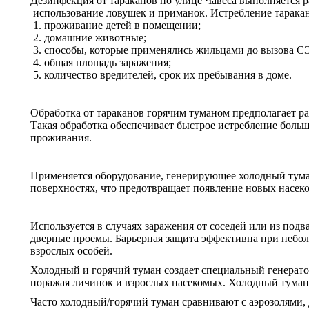
Дезинфекция от тараканов по улице Чавеса выполняется 
использование ловушек и приманок. Истребление таракан
проживание детей в помещении;
домашние животные;
способы, которые применялись жильцами до вызова С
общая площадь заражения;
количество вредителей, срок их пребывания в доме.
Обработка от тараканов горячим туманом предполагает ра
Такая обработка обеспечивает быстрое истребление больш
проживания.
Применяется оборудование, генерирующее холодный туман
поверхностях, что предотвращает появление новых насек
Используется в случаях заражения от соседей или из подв
дверные проемы. Барьерная защита эффективна при неболь
взрослых особей.
Холодный и горячий туман создает специальный генерато
поражая личинок и взрослых насекомых. Холодный туман
Часто холодный/горячий туман сравнивают с аэрозолями,