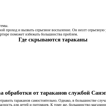
темы.
вой проход и вызвать серьезное воспаление. Он несет серьезну
артире поможет избежать большинства проблем.
Где скрываются тараканы
а обработки от тараканов службой Санэ
равить тараканов самостоятельно. Однако, в большинстве случа
асность для детей и питомцев. К тому же, большинство магазин