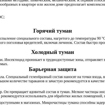
разными методами: химическим, механическим. К первым относит
ообразных в квартире или жилом доме предполагает комплексны
ЭC;
Горячий туман
спыление специального состава, нагретого до температуры 90 °С
ого поголовья вредителей, включая личинок. Состав быстро про
Холодный туман
. Инсектицид проникает в труднодоступные зоны, отправляет в
омых.
Барьерная защита
ала. Специальный гелеобразный состав наносят на точки входа, 
шом количестве тараканов и зачастую рекомендуется в качестве 
р. Он превращает ядовитый состав в туман. Мелкие частицы инс
 рекомендуется использовать для обработки жилых помещений, 
 доступными в магазинах. Микрочастицы тумана способны задерж