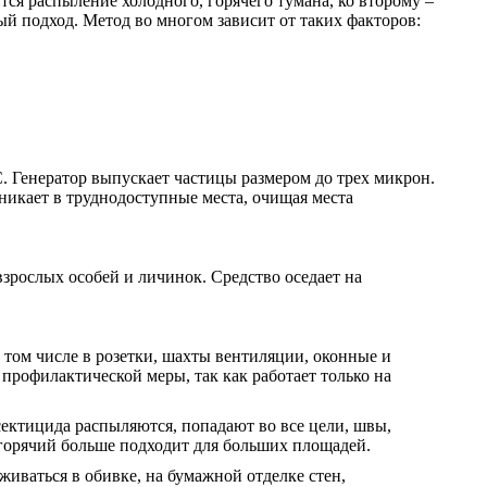
ся распыление холодного, горячего тумана, ко второму –
й подход. Метод во многом зависит от таких факторов:
. Генератор выпускает частицы размером до трех микрон.
никает в труднодоступные места, очищая места
зрослых особей и личинок. Средство оседает на
в том числе в розетки, шахты вентиляции, оконные и
профилактической меры, так как работает только на
ектицида распыляются, попадают во все цели, швы,
горячий больше подходит для больших площадей.
иваться в обивке, на бумажной отделке стен,