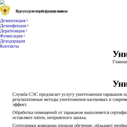
Все услуги сертифицированы
Круглосуточный прием заявок
Дезинсекция
Дезинфекция
Дератизация
Фумигация
Дезодорация
Контакты
Уни
Вы здес
Главна
Уни
Служба СЭС предлагает услугу уничтожения тараканов на
результативные методы уничтожения насекомых и соврем
эффект.
Обработка помещений от тараканов выполняется сертифи
оставляют пятен, неприятного запаха.
Сотрудники компании прошли обучение, обладают необхо