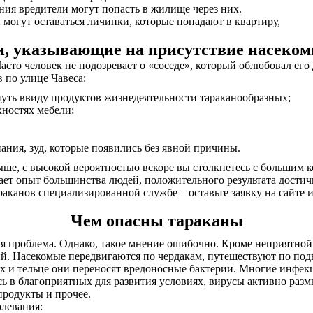
ия вредители могут попасть в жилище через них.
могут оставаться личинки, которые попадают в квартиру,
, указывающие на присутствие насеком
Часто человек не подозревает о «соседе», который облюбовал его
 по улице Чавеса:
нуть ввиду продуктов жизнедеятельности тараканообразных;
хностях мебели;
ания, зуд, которые появились без явной причины.
ыше, с высокой вероятностью вскоре вы столкнетесь с большим 
ает опыт большинства людей, положительного результата дости
аканов специализированной службе – оставьте заявку на сайте 
Чем опасны тараканы
ая проблема. Однако, такое мнение ошибочно. Кроме неприятной
ий. Насекомые передвигаются по чердакам, путешествуют по под
х и тельце они переносят вредоносные бактерии. Многие инфекц
сь в благоприятных для развития условиях, вирусы активно разм
продукты и прочее.
олевания: