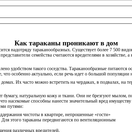
Как тараканы проникают в дом
сится надотряду тараканообразных. Существует более 7 500 видо
представители семейства считаются вредителями в хозяйстве, а
влено удобством такого соседства. Тараканообразные питаются о
, что особенно актуально, если речь идет о большой популяции 
 домах. Их часто можно встретить на чердаках, в подвалах, на т
ят бумагу, натуральную кожу и ткани. Они не брезгуют мылом,
 что насекомые способны нанести значительный вред имуществу
ми путями:
ддержания чистоты в квартире, непрошенные «гости»
й. Для этого тараканы передвигаются по вентиляционным
щения различных вредителей.