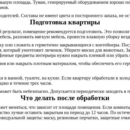
большую площадь. Туман, генерируемый оборудованием хорошо по
анов.
дителей. Составы не имеют цвета и постороннего запаха, не ос
Подготовка квартиры
 результат, помещение рекомендуется подготовить. Это позвол
бель, разложить мягкую мебель, провести влажную уборку везде,
у или сложить в герметично закрывающиеся с контейнеры. Посу
, который уничтожит личинок. Уберите миски для животных. За
Ценные предметы интерьера нужно накрыть пленкой или убрать 
ния или накрыть плотным материалом, чтобы обеспечить его гер
 в ванной, туалете, на кухне. Если квартиру обработали в холо
цию в течение трех часов.
может быть небезопасно. Допускается периодически заходить в 
Что делать после обработки
может меняться, что зависит от площади помещения. Если комна
анство лучше оставить закрытым на период до 12 часов. По исте
ивидуальной защиты: маску, резиновые перчатки, защитные очки