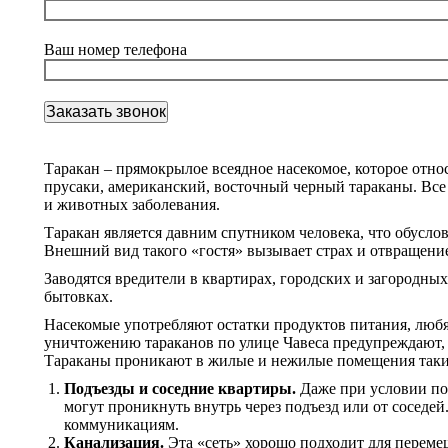
Ваш номер телефона
Таракан – прямокрылое всеядное насекомое, которое отно
прусаки, американский, восточный черный тараканы. Все 
и животных заболевания.
Таракан является давним спутником человека, что обусло
Внешний вид такого «гостя» вызывает страх и отвращение
Заводятся вредители в квартирах, городских и загородных
бытовках.
Насекомые употребляют остатки продуктов питания, люб
уничтожению тараканов по улице Чавеса предупреждают,
Тараканы проникают в жилые и нежилые помещения таки
Подъезды и соседние квартиры.
Даже при условии по
могут проникнуть внутрь через подъезд или от соседе
коммуникациям.
Канализация.
Эта «сеть» хорошо подходит для переме