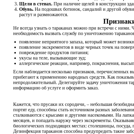
Щели в стенах.
При наличие щелей в конструкции здан
Обувь.
На подошвах ботинок, сандалий и другой обуви 
растут и размножаются.
Признаки
Не всегда узнать о тараканах можно при встречи с ними. 
необходимость вызвать службу по уничтожению тараканов
появление неприятного запаха, который может возник
появление экскрементов в виде черных точек на повер
повреждение продуктов питания;
укусы на теле, вызывающие зуд;
аллергические реакции, например, покраснения, высып
Если наблюдается несколько признаков, перечисленных в
прибегают к применению народных средств. Как показыв
непродолжительный. Делегируйте задачу уничтожения тар
информацию об услуге и оформить заказ.
Кажется, что прусаки их сородичи, – небольшая безобидн
портят еду, способны стать источником разных заболеван
сталкиваются с крысами и другими насекомыми. На лапка
месяцев, и попадать наружу через экскременты. Оказывая
биологических подходящих местах: столешницы, посуда, 
Дезинфекция тараканов способна предупредить такие заб