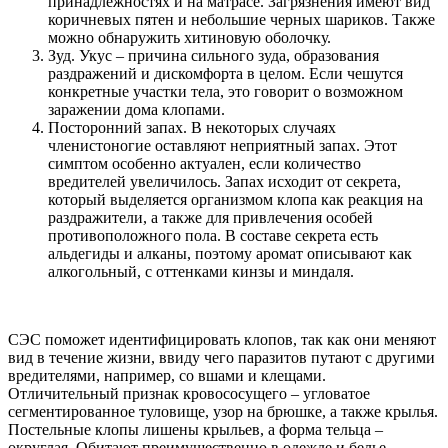
принадлежностях и на матрасе. Загрязнения имеют вид
коричневых пятен и небольшие черных шариков. Также
можно обнаружить хитиновую оболочку.
Зуд. Укус – причина сильного зуда, образования
раздражений и дискомфорта в целом. Если чешутся
конкретные участки тела, это говорит о возможном
заражении дома клопами.
Посторонний запах. В некоторых случаях
членистоногие оставляют неприятный запах. Этот
симптом особенно актуален, если количество
вредителей увеличилось. Запах исходит от секрета,
который выделяется организмом клопа как реакция на
раздражители, а также для привлечения особей
противоположного пола. В составе секрета есть
альдегиды и алканы, поэтому аромат описывают как
алкогольный, с оттенками кинзы и миндаля.
СЭС поможет идентифицировать клопов, так как они меняют
вид в течение жизни, ввиду чего паразитов путают с другими
вредителями, например, со вшами и клещами.
Отличительный признак кровососущего – угловатое
сегментированное туловище, узор на брюшке, а также крылья.
Постельные клопы лишены крыльев, а форма тельца –
округлая. Обитают преимущественно в одежде и белье.