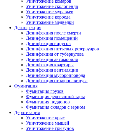
Уничтожение комаров
Уничтожение сколопендр
Уничтожение муравьев
Уничтожение короеда
Уничтожение медведки
Дезинфекция
Дезинфекция после смерти
Дезинфекция помещений
Дезинфекция вирусов
Дезинфекция питьевых резервуаров
Дезинфекция от туберкулеза
Дезинфекция автомобиля
Дезинфекция квартиры
Дезинфекция вентиляции
Дезинфекция мусоропровода
Дезинфекция от коронавируса
Фумигация
Фумигация грузов
Фумигация деревянной тары
Фумигация поддонов
Фумигация складов с зерном
Дератизация
Уничтожение крыс
Уничтожение мышей
Уничтожение грызунов