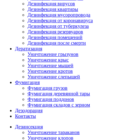
Дезинфекция вирусов
Дезинфекция квартиры
Дезинфекция мусоропровода
Дезинфекция от коронавируса
Дезинфекция от туберкулеза
Дезинфекция резервуаров
Дезинфекция помещений
Дезинфекция после смерти
Дератизация
Уничтожение грызунов
Уничтожение крыс
Уничтожение мышей
Уничтожение кротов
Уничтожение слепышей
Фумигация
Фумигация грузов
Фумигация деревянной тары
Фумигация поддонов
Фумигация складов с зерном
Дезодорация
Контакты
Дезинсекция
Уничтожение тараканов
Уничтожение клопов