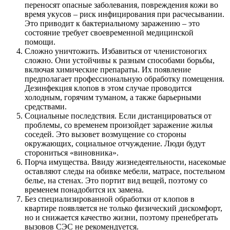
переносят опасные заболевания, повреждения кожи во
время укусов – риск инфицирования при расчесывании.
Это приводит к бактериальному заражению – это
состояние требует своевременной медицинской
помощи.
Сложно уничтожить. Избавиться от членистоногих
сложно. Они устойчивы к разным способами борьбы,
включая химические препараты. Их появление
предполагает профессиональную обработку помещения.
Дезинфекция клопов в этом случае проводится
холодным, горячим туманом, а также барьерными
средствами.
Социальные последствия. Если дистанцироваться от
проблемы, со временем произойдет заражение жилья
соседей. Это вызовет возмущение со стороны
окружающих, социальное отчуждение. Люди будут
сторониться «виновника».
Порча имущества. Ввиду жизнедеятельности, насекомые
оставляют следы на обивке мебели, матрасе, постельном
белье, на стенах. Это портит вид вещей, поэтому со
временем понадобится их замена.
Без специализированной обработки от клопов в
квартире появляется не только физический дискомфорт,
но и снижается качество жизни, поэтому пренебрегать
вызовов СЭС не рекомендуется.