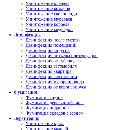
Уничтожение клещей
Уничтожение комаров
Уничтожение сколопендр
Уничтожение муравьев
Уничтожение короеда
Уничтожение медведки
Дезинфекция
Дезинфекция после смерти
Дезинфекция помещений
Дезинфекция вирусов
Дезинфекция питьевых резервуаров
Дезинфекция от туберкулеза
Дезинфекция автомобиля
Дезинфекция квартиры
Дезинфекция вентиляции
Дезинфекция мусоропровода
Дезинфекция от коронавируса
Фумигация
Фумигация грузов
Фумигация деревянной тары
Фумигация поддонов
Фумигация складов с зерном
Дератизация
Уничтожение крыс
Уничтожение мышей