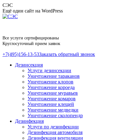
Перейти
СЭС
к
Ещё один сайт на WordPress
содержанию
Все услуги сертифицированы
Круглосуточный прием заявок
+7(495)156-13-53
Заказать обратный звонок
Дезинсекция
Услуги дезинсекции
Уничтожение тараканов
Уничтожение клопов
Уничтожение короеда
Уничтожение муравьев
Уничтожение комаров
Уничтожение клещей
Уничтожение медведки
Уничтожение сколопендр
Дезинфекция
Услуги по дезинфекции
Дезинфекция автомобиля
Дезинфекция вентиляции