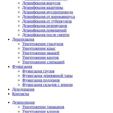
Дезинфекция вирусов
Дезинфекция квартиры
Дезинфекция мусоропровода
Дезинфекция от коронавируса
Дезинфекция от туберкулеза
Дезинфекция резервуаров
Дезинфекция помещений
Дезинфекция после смерти
Дератизация
Уничтожение грызунов
Уничтожение крыс
Уничтожение мышей
Уничтожение кротов
Уничтожение слепышей
Фумигация
Фумигация грузов
Фумигация деревянной тары
Фумигация поддонов
Фумигация складов с зерном
Дезодорация
Контакты
Дезинсекция
Уничтожение тараканов
Уничтожение клопов