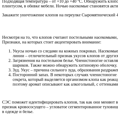
Подходящая температура – от +10 до +40 °С. Обнаружить клопо
плинтусом, в обивке мебели. Ночью насекомые становятся акт
Закажите уничтожение клопов на переулке Сыромятнический 4
Несмотря на то, что клопов считают постельными насекомыми, 
Признаки, на которых стоит акцентировать внимание:
Укусы ночью со следами на кожных покровах. Насекомые
линии – отличительный признак укусов клопов от други
Загрязнения на постельном белье. Членистоногие оставл
шариков. Также можно обнаружить хитиновую оболочку.
Зуд. Укус – причина сильного зуда, образования раздраж
Посторонний запах. В некоторых случаях членистоногие 
секрета, который выделяется организмом клопа как реакц
поэтому аромат описывают как алкогольный, с оттенками
СЭС поможет идентифицировать клопов, так как они меняют ви
признак кровососущего – угловатое сегментированное туловищ
в одежде и белье.