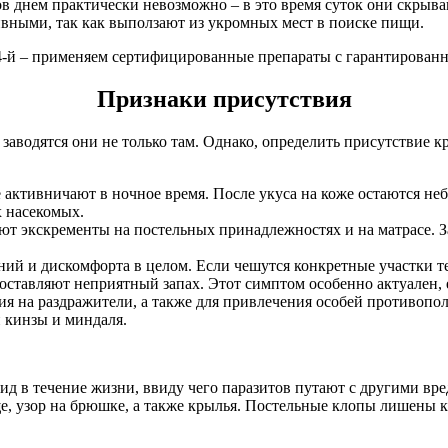
в днем практически невозможно – в это время суток они скрываю
ивными, так как выползают из укромных мест в поиске пищи.
-й – применяем сертифицированные препараты с гарантированн
Признаки присутствия
заводятся они не только там. Однако, определить присутствие 
 активничают в ночное время. После укуса на коже остаются не
х насекомых.
яют экскременты на постельных принадлежностях и на матрасе.
ений и дискомфорта в целом. Если чешутся конкретные участки т
оставляют неприятный запах. Этот симптом особенно актуален, е
ия на раздражители, а также для привлечения особей противопол
 кинзы и миндаля.
д в течение жизни, ввиду чего паразитов путают с другими вр
е, узор на брюшке, а также крылья. Постельные клопы лишены к