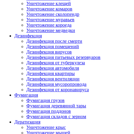
Уничтожение клещей
Уничтожение комаров
Уничтожение сколопендр
Уничтожение муравьев
Уничтожение короеда
Уничтожение медведки
Дезинфекция
Дезинфекция после смерти
Дезинфекция помещений
Дезинфекция вирусов
Дезинфекция питьевых резервуаров
Дезинфекция от туберкулеза
Дезинфекция автомобиля
Дезинфекция квартиры
Дезинфекция вентиляции
Дезинфекция мусоропровода
Дезинфекция от коронавируса
Фумигация
Фумигация грузов
Фумигация деревянной тары
Фумигация поддонов
Фумигация складов с зерном
Дератизация
Уничтожение крыс
Уничтожение мышей