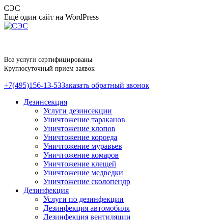
Перейти
СЭС
к
Ещё один сайт на WordPress
содержанию
Все услуги сертифицированы
Круглосуточный прием заявок
+7(495)156-13-53
Заказать обратный звонок
Дезинсекция
Услуги дезинсекции
Уничтожение тараканов
Уничтожение клопов
Уничтожение короеда
Уничтожение муравьев
Уничтожение комаров
Уничтожение клещей
Уничтожение медведки
Уничтожение сколопендр
Дезинфекция
Услуги по дезинфекции
Дезинфекция автомобиля
Дезинфекция вентиляции