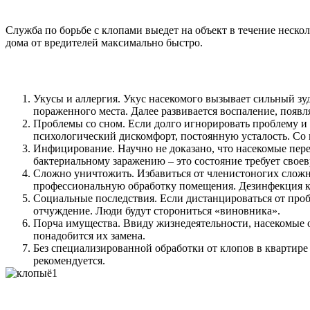
Служба по борьбе с клопами выедет на объект в течение неско
дома от вредителей максимально быстро.
Укусы и аллергия. Укус насекомого вызывает сильный з
пораженного места. Далее развивается воспаление, появ
Проблемы со сном. Если долго игнорировать проблему и 
психологический дискомфорт, постоянную усталость. Со 
Инфицирование. Научно не доказано, что насекомые пере
бактериальному заражению – это состояние требует сво
Сложно уничтожить. Избавиться от членистоногих сложн
профессиональную обработку помещения. Дезинфекция кл
Социальные последствия. Если дистанцироваться от про
отчуждение. Люди будут сторониться «виновника».
Порча имущества. Ввиду жизнедеятельности, насекомые ос
понадобится их замена.
Без специализированной обработки от клопов в квартире
рекомендуется.