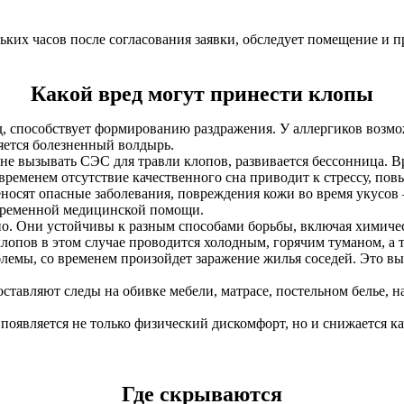
льких часов после согласования заявки, обследует помещение и 
Какой вред могут принести клопы
уд, способствует формированию раздражения. У аллергиков возм
ляется болезненный волдырь.
не вызывать СЭС для травли клопов, развивается бессонница. Вр
временем отсутствие качественного сна приводит к стрессу, по
носят опасные заболевания, повреждения кожи во время укусов
евременной медицинской помощи.
о. Они устойчивы к разным способами борьбы, включая химичес
опов в этом случае проводится холодным, горячим туманом, а 
блемы, со временем произойдет заражение жилья соседей. Это 
тавляют следы на обивке мебели, матрасе, постельном белье, на
 появляется не только физический дискомфорт, но и снижается к
Где скрываются