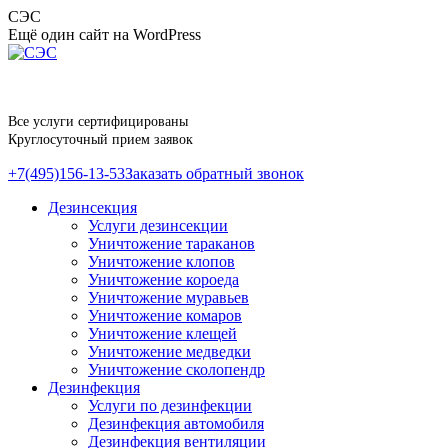
Перейти
СЭС
к
Ещё один сайт на WordPress
содержанию
Все услуги сертифицированы
Круглосуточный прием заявок
+7(495)156-13-53
Заказать обратный звонок
Дезинсекция
Услуги дезинсекции
Уничтожение тараканов
Уничтожение клопов
Уничтожение короеда
Уничтожение муравьев
Уничтожение комаров
Уничтожение клещей
Уничтожение медведки
Уничтожение сколопендр
Дезинфекция
Услуги по дезинфекции
Дезинфекция автомобиля
Дезинфекция вентиляции