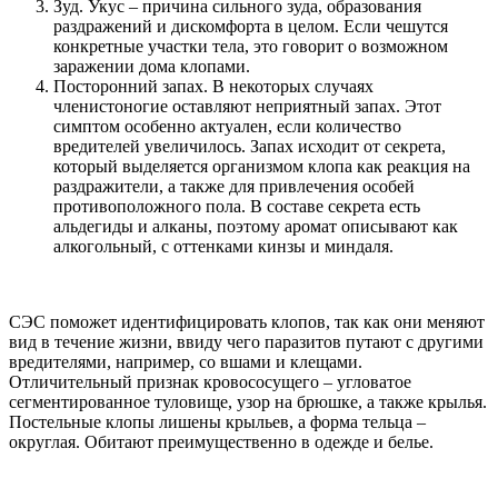
Зуд. Укус – причина сильного зуда, образования
раздражений и дискомфорта в целом. Если чешутся
конкретные участки тела, это говорит о возможном
заражении дома клопами.
Посторонний запах. В некоторых случаях
членистоногие оставляют неприятный запах. Этот
симптом особенно актуален, если количество
вредителей увеличилось. Запах исходит от секрета,
который выделяется организмом клопа как реакция на
раздражители, а также для привлечения особей
противоположного пола. В составе секрета есть
альдегиды и алканы, поэтому аромат описывают как
алкогольный, с оттенками кинзы и миндаля.
СЭС поможет идентифицировать клопов, так как они меняют
вид в течение жизни, ввиду чего паразитов путают с другими
вредителями, например, со вшами и клещами.
Отличительный признак кровососущего – угловатое
сегментированное туловище, узор на брюшке, а также крылья.
Постельные клопы лишены крыльев, а форма тельца –
округлая. Обитают преимущественно в одежде и белье.