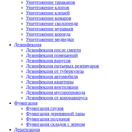
Уничтожение тараканов
Уничтожение клопов
Уничтожение клещей
Уничтожение комаров
Уничтожение сколопендр
Уничтожение муравьев
Уничтожение короеда
Уничтожение медведки
Дезинфекция
Дезинфекция после смерти
Дезинфекция помещений
Дезинфекция вирусов
Дезинфекция питьевых резервуаров
Дезинфекция от туберкулеза
Дезинфекция автомобиля
Дезинфекция квартиры
Дезинфекция вентиляции
Дезинфекция мусоропровода
Дезинфекция от коронавируса
Фумигация
Фумигация грузов
Фумигация деревянной тары
Фумигация поддонов
Фумигация складов с зерном
Дератизация