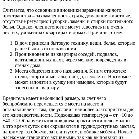
Считается, что основные виновники заражения жилого
пространства – захламленность, грязь, домашние животные,
отсутствие регулярной уборки, замены и стирки постельного
белья. Однако, членистоногие могут завестись и в очень
чистых, ухоженных квартирах и домах. Причины этому:
В дом принесли бытовую технику, вещи, белье, которые
ранее были в использовании.
Проникновение из квартиры соседей, подвалов,
вентиляционных шахт, через мелкие повреждения в
стенах дома.
Места общественного назначения. К ним относятся:
отели, спортивные залы, поезда, самолеты. Насекомое
может заползти в сумку или чемодан, которые будут
занесены в квартиру.
Вредитель имеет небольшой размер, за счет чего
беспроблемно перемещается с места на место и
останавливается там, где условия наиболее благоприятны для
его жизнедеятельности. Подходящая температура – от +10 до
+40 °С. Обнаружить клопов днем практически невозможно –
в это время суток они скрываются в труднодоступных местах,
например, за обоями, за плинтусом, в обивке мебели. Ночью
насекомые становятся активными, так как выползают из