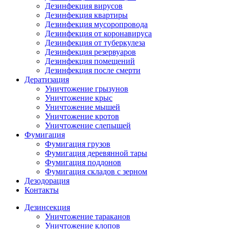
Дезинфекция вирусов
Дезинфекция квартиры
Дезинфекция мусоропровода
Дезинфекция от коронавируса
Дезинфекция от туберкулеза
Дезинфекция резервуаров
Дезинфекция помещений
Дезинфекция после смерти
Дератизация
Уничтожение грызунов
Уничтожение крыс
Уничтожение мышей
Уничтожение кротов
Уничтожение слепышей
Фумигация
Фумигация грузов
Фумигация деревянной тары
Фумигация поддонов
Фумигация складов с зерном
Дезодорация
Контакты
Дезинсекция
Уничтожение тараканов
Уничтожение клопов