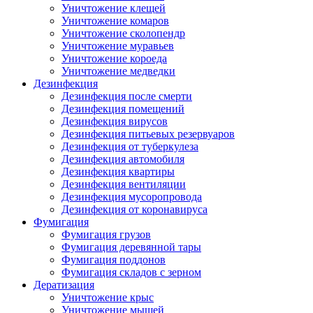
Уничтожение клещей
Уничтожение комаров
Уничтожение сколопендр
Уничтожение муравьев
Уничтожение короеда
Уничтожение медведки
Дезинфекция
Дезинфекция после смерти
Дезинфекция помещений
Дезинфекция вирусов
Дезинфекция питьевых резервуаров
Дезинфекция от туберкулеза
Дезинфекция автомобиля
Дезинфекция квартиры
Дезинфекция вентиляции
Дезинфекция мусоропровода
Дезинфекция от коронавируса
Фумигация
Фумигация грузов
Фумигация деревянной тары
Фумигация поддонов
Фумигация складов с зерном
Дератизация
Уничтожение крыс
Уничтожение мышей