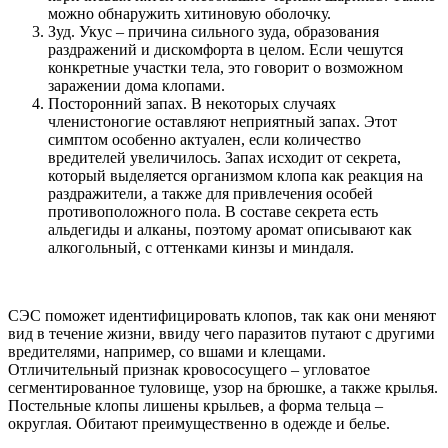
можно обнаружить хитиновую оболочку.
Зуд. Укус – причина сильного зуда, образования
раздражений и дискомфорта в целом. Если чешутся
конкретные участки тела, это говорит о возможном
заражении дома клопами.
Посторонний запах. В некоторых случаях
членистоногие оставляют неприятный запах. Этот
симптом особенно актуален, если количество
вредителей увеличилось. Запах исходит от секрета,
который выделяется организмом клопа как реакция на
раздражители, а также для привлечения особей
противоположного пола. В составе секрета есть
альдегиды и алканы, поэтому аромат описывают как
алкогольный, с оттенками кинзы и миндаля.
СЭС поможет идентифицировать клопов, так как они меняют
вид в течение жизни, ввиду чего паразитов путают с другими
вредителями, например, со вшами и клещами.
Отличительный признак кровососущего – угловатое
сегментированное туловище, узор на брюшке, а также крылья.
Постельные клопы лишены крыльев, а форма тельца –
округлая. Обитают преимущественно в одежде и белье.