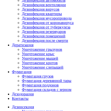
Дезинфекция автомобиля
Дезинфекция вентиляции
Дезинфекция вирусов
Дезинфекция квартиры
Дезинфекция мусоропровода
Дезинфекция от коронавируса
Дезинфекция от туберкулеза
Дезинфекция резервуаров
Дезинфекция помещений
Дезинфекция после смерти
Дератизация
Уничтожение грызунов
Уничтожение крыс
Уничтожение мышей
Уничтожение кротов
Уничтожение слепышей
Фумигация
Фумигация грузов
Фумигация деревянной тары
Фумигация поддонов
Фумигация складов с зерном
Дезодорация
Контакты
Дезинсекция