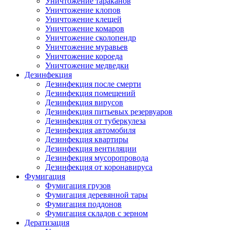
Уничтожение тараканов
Уничтожение клопов
Уничтожение клещей
Уничтожение комаров
Уничтожение сколопендр
Уничтожение муравьев
Уничтожение короеда
Уничтожение медведки
Дезинфекция
Дезинфекция после смерти
Дезинфекция помещений
Дезинфекция вирусов
Дезинфекция питьевых резервуаров
Дезинфекция от туберкулеза
Дезинфекция автомобиля
Дезинфекция квартиры
Дезинфекция вентиляции
Дезинфекция мусоропровода
Дезинфекция от коронавируса
Фумигация
Фумигация грузов
Фумигация деревянной тары
Фумигация поддонов
Фумигация складов с зерном
Дератизация