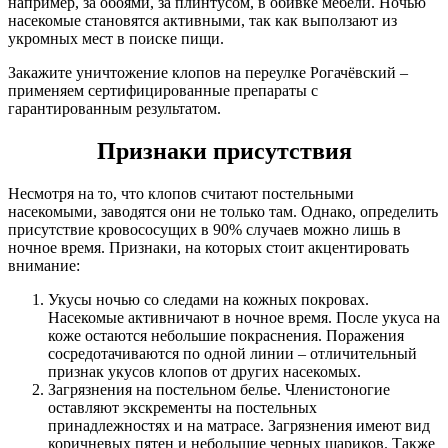
например, за обоями, за плинтусом, в обивке мебели. Ночью
насекомые становятся активными, так как выползают из
укромных мест в поиске пищи.
Закажите уничтожение клопов на переулке Рогачёвский –
применяем сертифицированные препараты с
гарантированным результатом.
Признаки присутствия
Несмотря на то, что клопов считают постельными
насекомыми, заводятся они не только там. Однако, определить
присутствие кровососущих в 90% случаев можно лишь в
ночное время. Признаки, на которых стоит акцентировать
внимание:
Укусы ночью со следами на кожных покровах.
Насекомые активничают в ночное время. После укуса на
коже остаются небольшие покраснения. Поражения
сосредотачиваются по одной линии – отличительный
признак укусов клопов от других насекомых.
Загрязнения на постельном белье. Членистоногие
оставляют экскременты на постельных
принадлежностях и на матрасе. Загрязнения имеют вид
коричневых пятен и небольшие черных шариков. Также