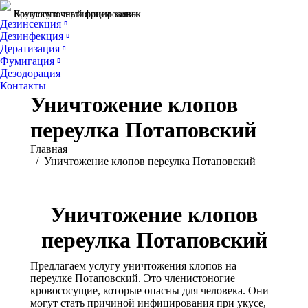
Все услуги сертифицированы
Круглосуточный прием заявок
Дезинсекция
Дезинфекция
Дератизация
Фумигация
Дезодорация
Контакты
Уничтожение клопов
переулка Потаповский
Вы здесь:
Главная
Уничтожение клопов переулка Потаповский
Уничтожение клопов
переулка Потаповский
Предлагаем услугу уничтожения клопов на
переулке Потаповский. Это членистоногие
кровососущие, которые опасны для человека. Они
могут стать причиной инфицирования при укусе,