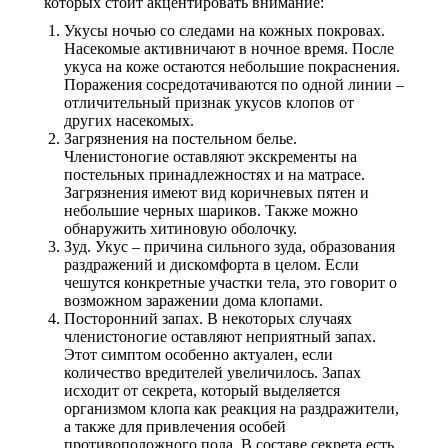
которых стоит акцентировать внимание:
Укусы ночью со следами на кожных покровах.
Насекомые активничают в ночное время. После
укуса на коже остаются небольшие покраснения.
Поражения сосредотачиваются по одной линии –
отличительный признак укусов клопов от
других насекомых.
Загрязнения на постельном белье.
Членистоногие оставляют экскременты на
постельных принадлежностях и на матрасе.
Загрязнения имеют вид коричневых пятен и
небольшие черных шариков. Также можно
обнаружить хитиновую оболочку.
Зуд. Укус – причина сильного зуда, образования
раздражений и дискомфорта в целом. Если
чешутся конкретные участки тела, это говорит о
возможном заражении дома клопами.
Посторонний запах. В некоторых случаях
членистоногие оставляют неприятный запах.
Этот симптом особенно актуален, если
количество вредителей увеличилось. Запах
исходит от секрета, который выделяется
организмом клопа как реакция на раздражители,
а также для привлечения особей
противоположного пола. В составе секрета есть