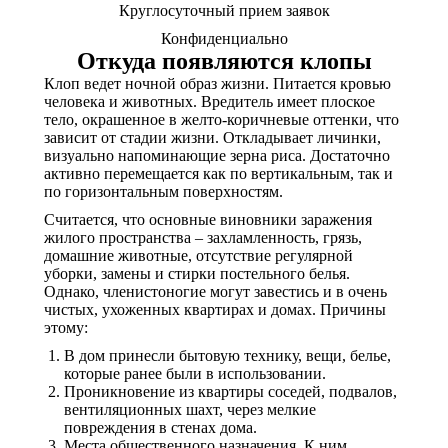
Круглосуточный прием заявок
Конфиденциально
Откуда появляются клопы
Клоп ведет ночной образ жизни. Питается кровью
человека и животных. Вредитель имеет плоское
тело, окрашенное в желто-коричневые оттенки, что
зависит от стадии жизни. Откладывает личинки,
визуально напоминающие зерна риса. Достаточно
активно перемещается как по вертикальным, так и
по горизонтальным поверхностям.
Считается, что основные виновники заражения
жилого пространства – захламленность, грязь,
домашние животные, отсутствие регулярной
уборки, замены и стирки постельного белья.
Однако, членистоногие могут завестись и в очень
чистых, ухоженных квартирах и домах. Причины
этому:
В дом принесли бытовую технику, вещи, белье,
которые ранее были в использовании.
Проникновение из квартиры соседей, подвалов,
вентиляционных шахт, через мелкие
повреждения в стенах дома.
Места общественного назначения. К ним