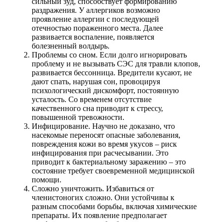
сильный зуд, способствует формированию
раздражения. У аллергиков возможно
проявление аллергии с последующей
отечностью пораженного места. Далее
развивается воспаление, появляется
болезненный волдырь.
Проблемы со сном. Если долго игнорировать
проблему и не вызывать СЭС для травли клопов,
развивается бессонница. Вредители кусают, не
дают спать, нарушая сон, провоцируя
психологический дискомфорт, постоянную
усталость. Со временем отсутствие
качественного сна приводит к стрессу,
повышенной тревожности.
Инфицирование. Научно не доказано, что
насекомые переносят опасные заболевания,
повреждения кожи во время укусов – риск
инфицирования при расчесывании. Это
приводит к бактериальному заражению – это
состояние требует своевременной медицинской
помощи.
Сложно уничтожить. Избавиться от
членистоногих сложно. Они устойчивы к
разным способами борьбы, включая химические
препараты. Их появление предполагает