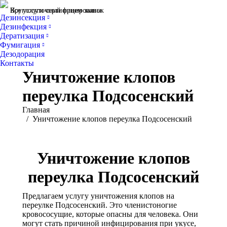
Все услуги сертифицированы
Круглосуточный прием заявок
Дезинсекция
Дезинфекция
Дератизация
Фумигация
Дезодорация
Контакты
Уничтожение клопов
переулка Подсосенский
Вы здесь:
Главная
Уничтожение клопов переулка Подсосенский
Уничтожение клопов
переулка Подсосенский
Предлагаем услугу уничтожения клопов на
переулке Подсосенский. Это членистоногие
кровососущие, которые опасны для человека. Они
могут стать причиной инфицирования при укусе,