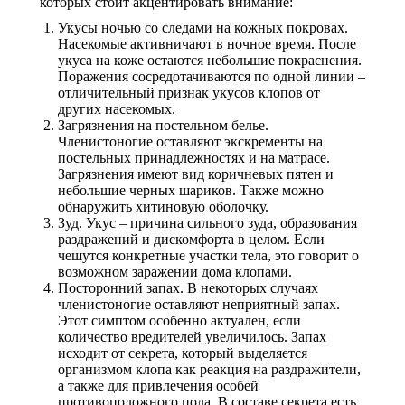
которых стоит акцентировать внимание:
Укусы ночью со следами на кожных покровах.
Насекомые активничают в ночное время. После
укуса на коже остаются небольшие покраснения.
Поражения сосредотачиваются по одной линии –
отличительный признак укусов клопов от
других насекомых.
Загрязнения на постельном белье.
Членистоногие оставляют экскременты на
постельных принадлежностях и на матрасе.
Загрязнения имеют вид коричневых пятен и
небольшие черных шариков. Также можно
обнаружить хитиновую оболочку.
Зуд. Укус – причина сильного зуда, образования
раздражений и дискомфорта в целом. Если
чешутся конкретные участки тела, это говорит о
возможном заражении дома клопами.
Посторонний запах. В некоторых случаях
членистоногие оставляют неприятный запах.
Этот симптом особенно актуален, если
количество вредителей увеличилось. Запах
исходит от секрета, который выделяется
организмом клопа как реакция на раздражители,
а также для привлечения особей
противоположного пола. В составе секрета есть