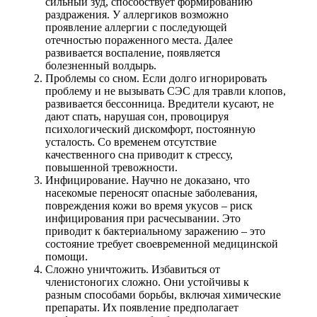
сильный зуд, способствует формированию
раздражения. У аллергиков возможно
проявление аллергии с последующей
отечностью пораженного места. Далее
развивается воспаление, появляется
болезненный волдырь.
Проблемы со сном. Если долго игнорировать
проблему и не вызывать СЭС для травли клопов,
развивается бессонница. Вредители кусают, не
дают спать, нарушая сон, провоцируя
психологический дискомфорт, постоянную
усталость. Со временем отсутствие
качественного сна приводит к стрессу,
повышенной тревожности.
Инфицирование. Научно не доказано, что
насекомые переносят опасные заболевания,
повреждения кожи во время укусов – риск
инфицирования при расчесывании. Это
приводит к бактериальному заражению – это
состояние требует своевременной медицинской
помощи.
Сложно уничтожить. Избавиться от
членистоногих сложно. Они устойчивы к
разным способами борьбы, включая химические
препараты. Их появление предполагает