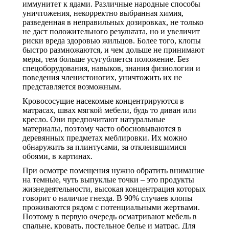
иммунитет к ядами. Различные народные способы
уничтожения, некорректно выбранная химия,
разведенная в неправильных дозировках, не только
не даст положительного результата, но и увеличит
риски вреда здоровью жильцов. Более того, клопы
быстро размножаются, и чем дольше не принимают
меры, тем больше усугубляется положение. Без
спецоборудования, навыков, знания физиологии и
поведения членистоногих, уничтожить их не
представляется возможным.
Кровососущие насекомые концентрируются в
матрасах, швах мягкой мебели, будь то диван или
кресло. Они предпочитают натуральные
материалы, поэтому часто обосновываются в
деревянных предметах меблировки. Их можно
обнаружить за плинтусами, за отклеившимися
обоями, в картинах.
При осмотре помещения нужно обратить внимание
на темные, чуть выпуклые точки – это продукты
жизнедеятельности, высокая концентрация которых
говорит о наличие гнезда. В 90% случаев клопы
проживаются рядом с потенциальными жертвами.
Поэтому в первую очередь осматривают мебель в
спальне, кровать, постельное белье и матрас. Для