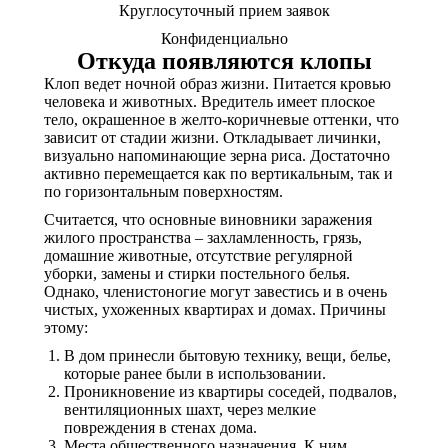
Круглосуточный прием заявок
Конфиденциально
Откуда появляются клопы
Клоп ведет ночной образ жизни. Питается кровью
человека и животных. Вредитель имеет плоское
тело, окрашенное в желто-коричневые оттенки, что
зависит от стадии жизни. Откладывает личинки,
визуально напоминающие зерна риса. Достаточно
активно перемещается как по вертикальным, так и
по горизонтальным поверхностям.
Считается, что основные виновники заражения
жилого пространства – захламленность, грязь,
домашние животные, отсутствие регулярной
уборки, замены и стирки постельного белья.
Однако, членистоногие могут завестись и в очень
чистых, ухоженных квартирах и домах. Причины
этому:
В дом принесли бытовую технику, вещи, белье,
которые ранее были в использовании.
Проникновение из квартиры соседей, подвалов,
вентиляционных шахт, через мелкие
повреждения в стенах дома.
Места общественного назначения. К ним