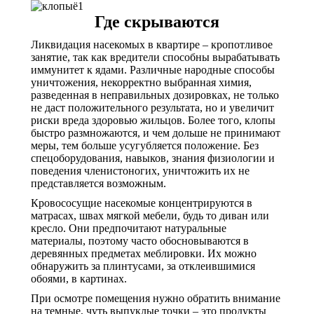
Где скрываются
Ликвидация насекомых в квартире – кропотливое
занятие, так как вредители способны вырабатывать
иммунитет к ядами. Различные народные способы
уничтожения, некорректно выбранная химия,
разведенная в неправильных дозировках, не только
не даст положительного результата, но и увеличит
риски вреда здоровью жильцов. Более того, клопы
быстро размножаются, и чем дольше не принимают
меры, тем больше усугубляется положение. Без
спецоборудования, навыков, знания физиологии и
поведения членистоногих, уничтожить их не
представляется возможным.
Кровососущие насекомые концентрируются в
матрасах, швах мягкой мебели, будь то диван или
кресло. Они предпочитают натуральные
материалы, поэтому часто обосновываются в
деревянных предметах меблировки. Их можно
обнаружить за плинтусами, за отклеившимися
обоями, в картинах.
При осмотре помещения нужно обратить внимание
на темные, чуть выпуклые точки – это продукты