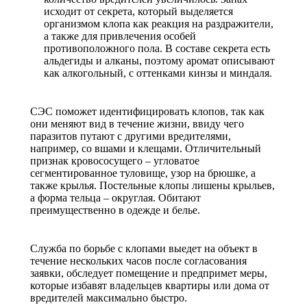
исходит от секрета, который выделяется
организмом клопа как реакция на раздражители,
а также для привлечения особей
противоположного пола. В составе секрета есть
альдегиды и алканы, поэтому аромат описывают
как алкогольный, с оттенками кинзы и миндаля.
СЭС поможет идентифицировать клопов, так как
они меняют вид в течение жизни, ввиду чего
паразитов путают с другими вредителями,
например, со вшами и клещами. Отличительный
признак кровососущего – угловатое
сегментированное туловище, узор на брюшке, а
также крылья. Постельные клопы лишены крыльев,
а форма тельца – округлая. Обитают
преимущественно в одежде и белье.
Служба по борьбе с клопами выедет на объект в
течение нескольких часов после согласования
заявки, обследует помещение и предпримет меры,
которые избавят владельцев квартиры или дома от
вредителей максимально быстро.