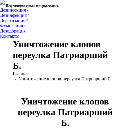
Все услуги сертифицированы
Круглосуточный прием заявок
Дезинсекция
Дезинфекция
Дератизация
Фумигация
Дезодорация
Контакты
Уничтожение клопов
переулка Патриарший
Б.
Вы здесь:
Главная
Уничтожение клопов переулка Патриарший Б.
Уничтожение клопов
переулка Патриарший
Б.