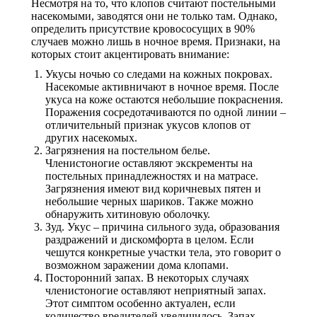
Несмотря на то, что клопов считают постельными
насекомыми, заводятся они не только там. Однако,
определить присутствие кровососущих в 90%
случаев можно лишь в ночное время. Признаки, на
которых стоит акцентировать внимание:
Укусы ночью со следами на кожных покровах.
Насекомые активничают в ночное время. После
укуса на коже остаются небольшие покраснения.
Поражения сосредотачиваются по одной линии –
отличительный признак укусов клопов от
других насекомых.
Загрязнения на постельном белье.
Членистоногие оставляют экскременты на
постельных принадлежностях и на матрасе.
Загрязнения имеют вид коричневых пятен и
небольшие черных шариков. Также можно
обнаружить хитиновую оболочку.
Зуд. Укус – причина сильного зуда, образования
раздражений и дискомфорта в целом. Если
чешутся конкретные участки тела, это говорит о
возможном заражении дома клопами.
Посторонний запах. В некоторых случаях
членистоногие оставляют неприятный запах.
Этот симптом особенно актуален, если
количество вредителей увеличилось. Запах