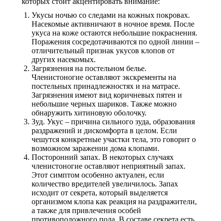
которых стоит акцентировать внимание:
Укусы ночью со следами на кожных покровах.
Насекомые активничают в ночное время. После
укуса на коже остаются небольшие покраснения.
Поражения сосредотачиваются по одной линии –
отличительный признак укусов клопов от
других насекомых.
Загрязнения на постельном белье.
Членистоногие оставляют экскременты на
постельных принадлежностях и на матрасе.
Загрязнения имеют вид коричневых пятен и
небольшие черных шариков. Также можно
обнаружить хитиновую оболочку.
Зуд. Укус – причина сильного зуда, образования
раздражений и дискомфорта в целом. Если
чешутся конкретные участки тела, это говорит о
возможном заражении дома клопами.
Посторонний запах. В некоторых случаях
членистоногие оставляют неприятный запах.
Этот симптом особенно актуален, если
количество вредителей увеличилось. Запах
исходит от секрета, который выделяется
организмом клопа как реакция на раздражители,
а также для привлечения особей
противоположного пола. В составе секрета есть