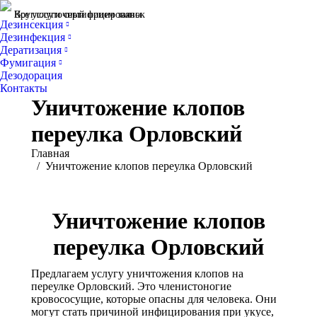
Все услуги сертифицированы
Круглосуточный прием заявок
Дезинсекция
Дезинфекция
Дератизация
Фумигация
Дезодорация
Контакты
Уничтожение клопов
переулка Орловский
Вы здесь:
Главная
Уничтожение клопов переулка Орловский
Уничтожение клопов
переулка Орловский
Предлагаем услугу уничтожения клопов на
переулке Орловский. Это членистоногие
кровососущие, которые опасны для человека. Они
могут стать причиной инфицирования при укусе,