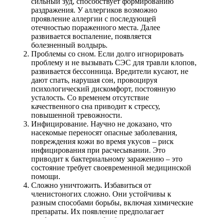
сильный зуд, способствует формированию
раздражения. У аллергиков возможно
проявление аллергии с последующей
отечностью пораженного места. Далее
развивается воспаление, появляется
болезненный волдырь.
Проблемы со сном. Если долго игнорировать
проблему и не вызывать СЭС для травли клопов,
развивается бессонница. Вредители кусают, не
дают спать, нарушая сон, провоцируя
психологический дискомфорт, постоянную
усталость. Со временем отсутствие
качественного сна приводит к стрессу,
повышенной тревожности.
Инфицирование. Научно не доказано, что
насекомые переносят опасные заболевания,
повреждения кожи во время укусов – риск
инфицирования при расчесывании. Это
приводит к бактериальному заражению – это
состояние требует своевременной медицинской
помощи.
Сложно уничтожить. Избавиться от
членистоногих сложно. Они устойчивы к
разным способами борьбы, включая химические
препараты. Их появление предполагает