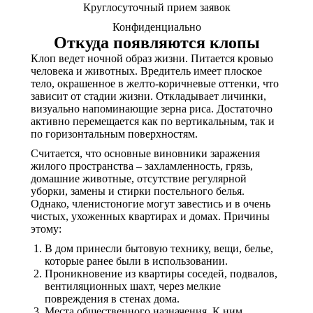
Круглосуточный прием заявок
Конфиденциально
Откуда появляются клопы
Клоп ведет ночной образ жизни. Питается кровью
человека и животных. Вредитель имеет плоское
тело, окрашенное в желто-коричневые оттенки, что
зависит от стадии жизни. Откладывает личинки,
визуально напоминающие зерна риса. Достаточно
активно перемещается как по вертикальным, так и
по горизонтальным поверхностям.
Считается, что основные виновники заражения
жилого пространства – захламленность, грязь,
домашние животные, отсутствие регулярной
уборки, замены и стирки постельного белья.
Однако, членистоногие могут завестись и в очень
чистых, ухоженных квартирах и домах. Причины
этому:
В дом принесли бытовую технику, вещи, белье,
которые ранее были в использовании.
Проникновение из квартиры соседей, подвалов,
вентиляционных шахт, через мелкие
повреждения в стенах дома.
Места общественного назначения. К ним