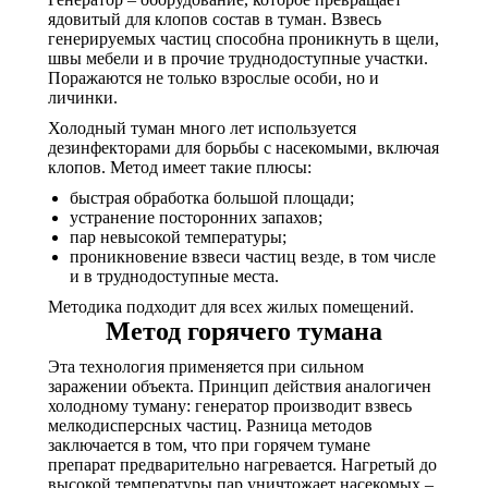
ядовитый для клопов состав в туман. Взвесь
генерируемых частиц способна проникнуть в щели,
швы мебели и в прочие труднодоступные участки.
Поражаются не только взрослые особи, но и
личинки.
Холодный туман много лет используется
дезинфекторами для борьбы с насекомыми, включая
клопов. Метод имеет такие плюсы:
быстрая обработка большой площади;
устранение посторонних запахов;
пар невысокой температуры;
проникновение взвеси частиц везде, в том числе
и в труднодоступные места.
Методика подходит для всех жилых помещений.
Метод горячего тумана
Эта технология применяется при сильном
заражении объекта. Принцип действия аналогичен
холодному туману: генератор производит взвесь
мелкодисперсных частиц. Разница методов
заключается в том, что при горячем тумане
препарат предварительно нагревается. Нагретый до
высокой температуры пар уничтожает насекомых –