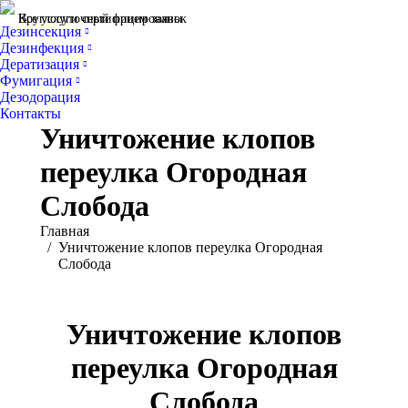
Все услуги сертифицированы
Круглосуточный прием заявок
Дезинсекция
Дезинфекция
Дератизация
Фумигация
Дезодорация
Контакты
Уничтожение клопов
переулка Огородная
Слобода
Вы здесь:
Главная
Уничтожение клопов переулка Огородная
Слобода
Уничтожение клопов
переулка Огородная
Слобода