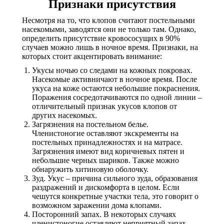
Признаки присутствия
Несмотря на то, что клопов считают постельными
насекомыми, заводятся они не только там. Однако,
определить присутствие кровососущих в 90%
случаев можно лишь в ночное время. Признаки, на
которых стоит акцентировать внимание:
Укусы ночью со следами на кожных покровах.
Насекомые активничают в ночное время. После
укуса на коже остаются небольшие покраснения.
Поражения сосредотачиваются по одной линии –
отличительный признак укусов клопов от
других насекомых.
Загрязнения на постельном белье.
Членистоногие оставляют экскременты на
постельных принадлежностях и на матрасе.
Загрязнения имеют вид коричневых пятен и
небольшие черных шариков. Также можно
обнаружить хитиновую оболочку.
Зуд. Укус – причина сильного зуда, образования
раздражений и дискомфорта в целом. Если
чешутся конкретные участки тела, это говорит о
возможном заражении дома клопами.
Посторонний запах. В некоторых случаях
членистоногие оставляют неприятный запах.