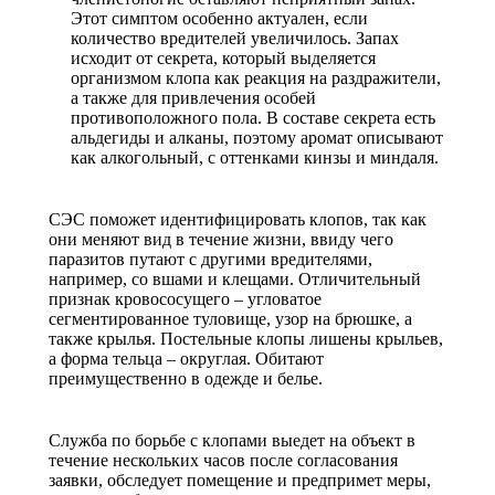
Этот симптом особенно актуален, если
количество вредителей увеличилось. Запах
исходит от секрета, который выделяется
организмом клопа как реакция на раздражители,
а также для привлечения особей
противоположного пола. В составе секрета есть
альдегиды и алканы, поэтому аромат описывают
как алкогольный, с оттенками кинзы и миндаля.
СЭС поможет идентифицировать клопов, так как
они меняют вид в течение жизни, ввиду чего
паразитов путают с другими вредителями,
например, со вшами и клещами. Отличительный
признак кровососущего – угловатое
сегментированное туловище, узор на брюшке, а
также крылья. Постельные клопы лишены крыльев,
а форма тельца – округлая. Обитают
преимущественно в одежде и белье.
Служба по борьбе с клопами выедет на объект в
течение нескольких часов после согласования
заявки, обследует помещение и предпримет меры,