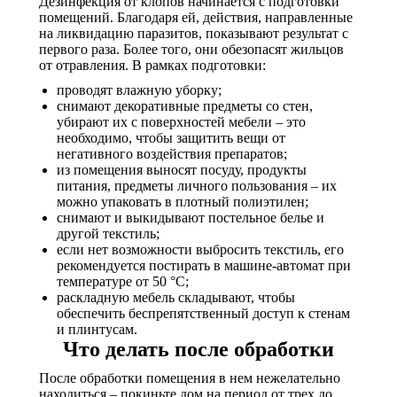
Дезинфекция от клопов начинается с подготовки
помещений. Благодаря ей, действия, направленные
на ликвидацию паразитов, показывают результат с
первого раза. Более того, они обезопасят жильцов
от отравления. В рамках подготовки:
проводят влажную уборку;
снимают декоративные предметы со стен,
убирают их с поверхностей мебели – это
необходимо, чтобы защитить вещи от
негативного воздействия препаратов;
из помещения выносят посуду, продукты
питания, предметы личного пользования – их
можно упаковать в плотный полиэтилен;
снимают и выкидывают постельное белье и
другой текстиль;
если нет возможности выбросить текстиль, его
рекомендуется постирать в машине-автомат при
температуре от 50 °C;
раскладную мебель складывают, чтобы
обеспечить беспрепятственный доступ к стенам
и плинтусам.
Что делать после обработки
После обработки помещения в нем нежелательно
находиться – покиньте дом на период от трех до