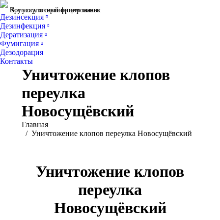
Все услуги сертифицированы
Круглосуточный прием заявок
Дезинсекция
Дезинфекция
Дератизация
Фумигация
Дезодорация
Контакты
Уничтожение клопов
переулка
Новосущёвский
Вы здесь:
Главная
Уничтожение клопов переулка Новосущёвский
Уничтожение клопов
переулка
Новосущёвский