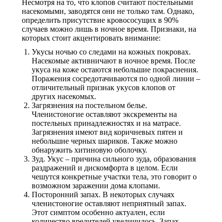
Несмотря на то, что клопов считают постельными
насекомыми, заводятся они не только там. Однако,
определить присутствие кровососущих в 90%
случаев можно лишь в ночное время. Признаки, на
которых стоит акцентировать внимание:
Укусы ночью со следами на кожных покровах.
Насекомые активничают в ночное время. После
укуса на коже остаются небольшие покраснения.
Поражения сосредотачиваются по одной линии –
отличительный признак укусов клопов от
других насекомых.
Загрязнения на постельном белье.
Членистоногие оставляют экскременты на
постельных принадлежностях и на матрасе.
Загрязнения имеют вид коричневых пятен и
небольшие черных шариков. Также можно
обнаружить хитиновую оболочку.
Зуд. Укус – причина сильного зуда, образования
раздражений и дискомфорта в целом. Если
чешутся конкретные участки тела, это говорит о
возможном заражении дома клопами.
Посторонний запах. В некоторых случаях
членистоногие оставляют неприятный запах.
Этот симптом особенно актуален, если
количество вредителей увеличилось. Запах