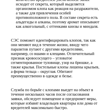
исходит от секрета, который выделяется
организмом клопа как реакция на раздражители,
а также для привлечения особей
противоположного пола. В составе секрета есть
альдегиды и алканы, поэтому аромат описывают
как алкогольный, с оттенками кинзы и миндаля.
СЭС поможет идентифицировать клопов, так как
они меняют вид в течение жизни, ввиду чего
паразитов путают с другими вредителями,
например, со вшами и клещами. Отличительный
признак кровососущего – угловатое
сегментированное туловище, узор на брюшке, а
также крылья. Постельные клопы лишены крыльев,
а форма тельца – округлая. Обитают
преимущественно в одежде и белье.
Служба по борьбе с клопами выедет на объект в
течение нескольких часов после согласования
заявки, обследует помещение и предпримет меры,
которые избавят владельцев квартиры или дома от
вредителей максимально быстро.