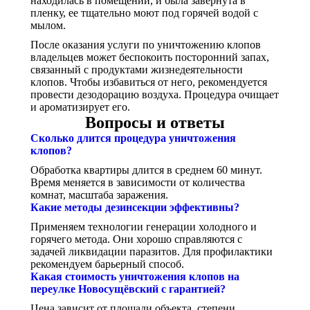
находилась в помещении, и была завернута в
пленку, ее тщательно моют под горячей водой с
мылом.
После оказания услуги по уничтожению клопов
владельцев может беспокоить посторонний запах,
связанный с продуктами жизнедеятельности
клопов. Чтобы избавиться от него, рекомендуется
провести дезодорацию воздуха. Процедура очищает
и ароматизирует его.
Вопросы и ответы
Сколько длится процедура уничтожения
клопов?
Обработка квартиры длится в среднем 60 минут.
Время меняется в зависимости от количества
комнат, масштаба заражения.
Какие методы дезинсекции эффективны?
Применяем технологии генерации холодного и
горячего метода. Они хорошо справляются с
задачей ликвидации паразитов. Для профилактики
рекомендуем барьерный способ.
Какая стоимость уничтожения клопов на
переулке Новосущёвский с гарантией?
Цена зависит от площади объекта, степени