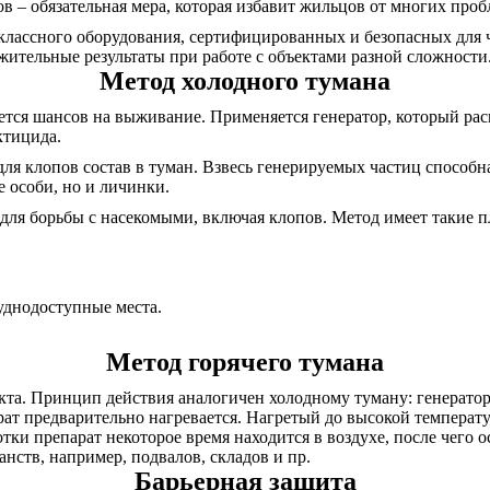
 – обязательная мера, которая избавит жильцов от многих проб
оклассного оборудования, сертифицированных и безопасных для 
жительные результаты при работе с объектами разной сложности
Метод холодного тумана
ается шансов на выживание. Применяется генератор, который р
ктицида.
для клопов состав в туман. Взвесь генерируемых частиц способ
 особи, но и личинки.
для борьбы с насекомыми, включая клопов. Метод имеет такие 
руднодоступные места.
Метод горячего тумана
кта. Принцип действия аналогичен холодному туману: генератор
арат предварительно нагревается. Нагретый до высокой темпера
тки препарат некоторое время находится в воздухе, после чего о
нств, например, подвалов, складов и пр.
Барьерная защита