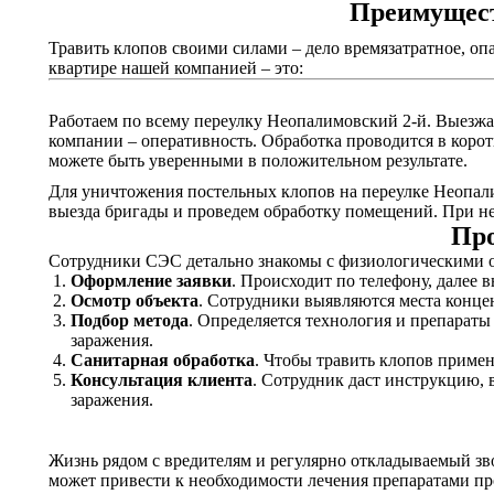
Преимущест
Травить клопов своими силами – дело времязатратное, оп
квартире нашей компанией – это:
Работаем по всему переулку Неопалимовский 2-й. Выезжае
компании – оперативность. Обработка проводится в корот
можете быть уверенными в положительном результате.
Для уничтожения постельных клопов на переулке Неопали
выезда бригады и проведем обработку помещений. При не
Про
Сотрудники СЭС детально знакомы с физиологическими о
Оформление заявки
. Происходит по телефону, далее 
Осмотр объекта
. Сотрудники выявляются места конце
Подбор метода
. Определяется технология и препарат
заражения.
Санитарная обработка
. Чтобы травить клопов приме
Консультация клиента
. Сотрудник даст инструкцию, 
заражения.
Жизнь рядом с вредителям и регулярно откладываемый зв
может привести к необходимости лечения препаратами пр