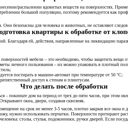
несении/распылении ядовитых веществ на поверхностях. Примен
треблении большой популяции, поэтому рекомендуется как проф
 Они безопасны для человека и животных, не оставляют следов 
одготовка квартиры к обработке от клоп
. Благодаря ей, действия, направленные на ликвидацию паразит
 поверхностей мебели – это необходимо, чтобы защитить вещи о
дметы личного пользования – их можно упаковать в плотный пол
стиль;
дуется постирать в машине-автомат при температуре от 50 °C;
репятственный доступ к стенам и плинтусам.
Что делать после обработки
я – покиньте дом на период от трех до пяти часов, при этом о
Открывают окна, двери, создавая сквозняк.
омещение на срок не менее 3-5 часов, плотно закрыв все окна и
 кожу, нужно использовать перчатки. Поверхности протирают ра
еловека: столы, стулья, подоконники, ручки дверей. Если посуда