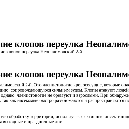
ие клопов переулка Неопалим
ие клопов переулка Неопалимовский 2-й
ие клопов переулка Неопалим
алимовский 2-й. Это членистоногие кровососущие, которые опа
цию, сопровождающуюся сильным зудом. Клопы атакуют людей во
, однако, членистоногие не брезгуют и взрослыми. При обнаруж
 так как насекомые быстро размножаются и распространяются по
ю обработку территории, используя эффективные инсектицидны
я выходные и праздничные дни.