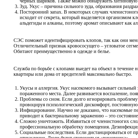
черных шариков. Также можно обнаружить хитиновую 
Зуд. Укус – причина сильного зуда, образования раздр
Посторонний запах. В некоторых случаях членистоноги
исходит от секрета, который выделяется организмом кл
альдегиды и алканы, поэтому аромат описывают как ал
СЭС поможет идентифицировать клопов, так как они меня
Отличительный признак кровососущего – угловатое сегме
Обитают преимущественно в одежде и белье.
Служба по борьбе с клопами выедет на объект в течение 
квартиры или дома от вредителей максимально быстро.
Укусы и аллергия. Укус насекомого вызывает сильный
пораженного места. Далее развивается воспаление, по
Проблемы со сном. Если долго игнорировать проблему 
провоцируя психологический дискомфорт, постоянную у
Инфицирование. Научно не доказано, что насекомые п
приводит к бактериальному заражению – это состояни
Сложно уничтожить. Избавиться от членистоногих сло
профессиональную обработку помещения. Дезинфекция 
Социальные последствия. Если дистанцироваться от п
отчуждение. Люди будут сторониться «виновника».