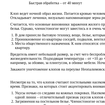
Быстрая обработка – от 40 минут
Клоп ведет ночной образ жизни. Питается кровью человек
Откладывает личинки, визуально напоминающие зерна рис
Считается, что основные виновники заражения жилого про
белья. Однако, членистоногие могут завестись и в очень
В дом принесли бытовую технику, вещи, белье, которы
Проникновение из квартиры соседей, подвалов, вентил
Места общественного назначения. К ним относятся: оте
квартиру.
Вредитель имеет небольшой размер, за счет чего беспробл
жизнедеятельности. Подходящая температура – от +10 до 
например, за обоями, за плинтусом, в обивке мебели. Но
Закажите уничтожение клопов на переулке Неопалимовск
Несмотря на то, что клопов считают постельными насеком
время. Признаки, на которых стоит акцентировать вниман
Укусы ночью со следами на кожных покровах. Насеком
одной линии – отличительный признак укусов клопов 
Загрязнения на постельном белье. Членистоногие оста