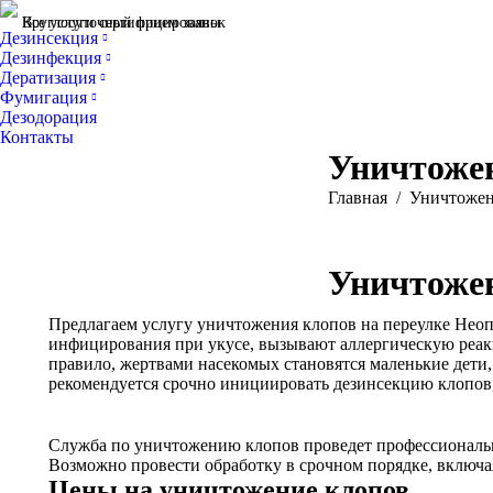
Все услуги сертифицированы
Круглосуточный прием заявок
Дезинсекция
Дезинфекция
Дератизация
Фумигация
Дезодорация
Контакты
Уничтожен
Вы здесь:
Главная
Уничтожен
Уничтожен
Предлагаем услугу уничтожения клопов на переулке Неоп
инфицирования при укусе, вызывают аллергическую реак
правило, жертвами насекомых становятся маленькие дети
рекомендуется срочно инициировать дезинсекцию клопов,
Служба по уничтожению клопов проведет профессиональну
Возможно провести обработку в срочном порядке, включа
Цены на уничтожение клопов