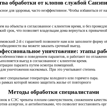
ва обработки от клопов службой Санэп
асное для здоровья, часто неэффективное. Чтобы избавиться от
м на объекты в согласованное с клиентом время, и без промедле
кий срок, что позволяет владельцам дома вернуться к привычной
мовский 2-й с гарантией позвоните нам или заполните форму об
обходимости вы можете заказать срочный выезд.
фессиональное уничтожение: этапы ра
собенностями и поведением паразитов, и работают по отлаженн
выполняется выезд в согласованное с клиентом время.
нтрации паразита путем осмотра помещений.
ы для уничтожения насекомых. При это учитывают степень
няют специальные генераторы холодного или горячего пара.
в рамках которой можно защитить жилье от повторного
Методы обработки специалистами
онок в СЭС чреваты плохим самочувствием, снижением качества
отив аллергии, и антибиотиками, что позволит восстановить ор