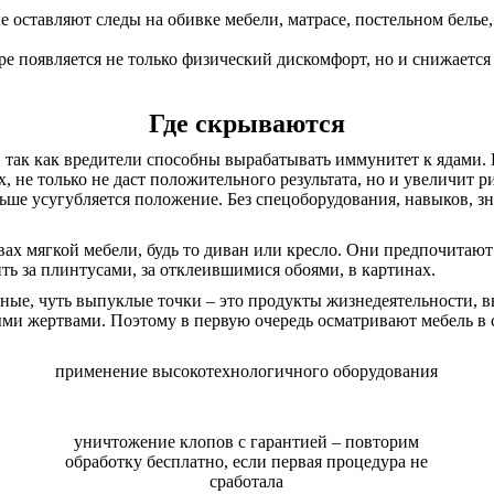
оставляют следы на обивке мебели, матрасе, постельном белье,
ре появляется не только физический дискомфорт, но и снижается
Где скрываются
, так как вредители способны вырабатывать иммунитет к ядами
 не только не даст положительного результата, но и увеличит р
ьше усугубляется положение. Без спецоборудования, навыков, з
ах мягкой мебели, будь то диван или кресло. Они предпочитаю
ь за плинтусами, за отклеившимися обоями, в картинах.
ые, чуть выпуклые точки – это продукты жизнедеятельности, вы
и жертвами. Поэтому в первую очередь осматривают мебель в сп
применение высокотехнологичного оборудования
уничтожение клопов с гарантией – повторим
обработку бесплатно, если первая процедура не
сработала