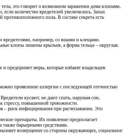
и тела, это говорит о возможном заражении дома клопами.
, если количество вредителей увеличилось. Запах
й противоположного пола. В составе секрета есть
и вредителями, например, со вшами и клещами.
ьные клопы лишены крыльев, а форма тельца – округлая.
ие и предпримет меры, которые избавят владельцев
озможно проявление аллергии с последующей отечностью
Вредители кусают, не дают спать, нарушая сон,
 к стрессу, повышенной тревожности.
ов – риск инфицирования при расчесывании. Это
ческие препараты. Их появление предполагает
а также барьерными средствами.
о вызовет возмущение со стороны окружающих, социальное