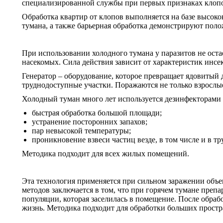
специализированной службы при первых признаках клопов
Обработка квартир от клопов выполняется на базе высок
тумана, а также барьерная обработка демонстрируют поло
При использовании холодного тумана у паразитов не ост
насекомых. Сила действия зависит от характеристик инсе
Генератор – оборудование, которое превращает ядовитый 
труднодоступные участки. Поражаются не только взрослые
Холодный туман много лет используется дезинфекторами 
быстрая обработка большой площади;
устранение посторонних запахов;
пар невысокой температуры;
проникновение взвеси частиц везде, в том числе и в т
Методика подходит для всех жилых помещений.
Эта технология применяется при сильном заражении объе
методов заключается в том, что при горячем тумане преп
популяции, которая заселилась в помещение. После обрабо
жизнь. Методика подходит для обработки больших простра