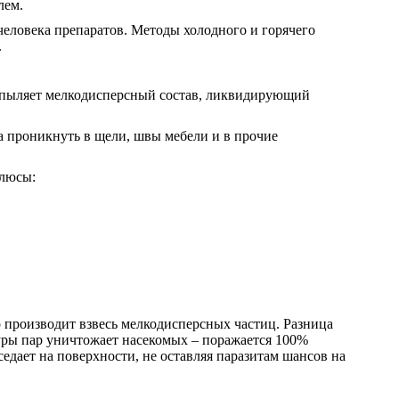
лем.
человека препаратов. Методы холодного и горячего
.
аспыляет мелкодисперсный состав, ликвидирующий
на проникнуть в щели, швы мебели и в прочие
плюсы:
 производит взвесь мелкодисперсных частиц. Разница
туры пар уничтожает насекомых – поражается 100%
седает на поверхности, не оставляя паразитам шансов на