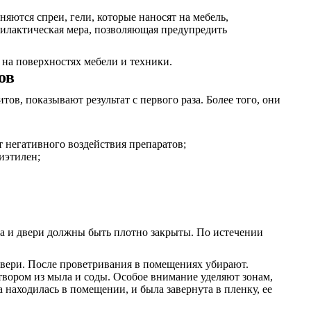
яются спреи, гели, которые наносят на мебель,
илактическая мера, позволяющая предупредить
на поверхностях мебели и техники.
ов
ов, показывают результат с первого раза. Более того, они
т негативного воздействия препаратов;
иэтилен;
кна и двери должны быть плотно закрыты. По истечении
 двери. После проветривания в помещениях убирают.
створом из мыла и соды. Особое внимание уделяют зонам,
 находилась в помещении, и была завернута в пленку, ее