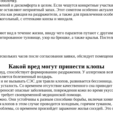
оболочку.
ажений и дискомфорта в целом. Если чешутся конкретные участк
е оставляют неприятный запах. Этот симптом особенно актуален
опа как реакция на раздражители, а также для привлечения особе
когольный, с оттенками кинзы и миндаля.
ют вид в течение жизни, ввиду чего паразитов путают с другим
нтированное туловище, узор на брюшке, а также крылья. Постел
нескольких часов после согласования заявки, обследует помещен
Какой вред могут принести клопы
 зуд, способствует формированию раздражения. У аллергиков в
является болезненный волдырь.
и не вызывать СЭС для травли клопов, развивается бессонница. 
сталость. Со временем отсутствие качественного сна приводит
ереносят опасные заболевания, повреждения кожи во время укус
е требует своевременной медицинской помощи.
жно. Они устойчивы к разным способами борьбы, включая хими
клопов в этом случае проводится холодным, горячим туманом, 
роблемы, со временем произойдет заражение жилья соседей. Эт