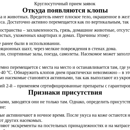
Круглосуточный прием заявок
Откуда появляются клопы
а и животных. Вредитель имеет плоское тело, окрашенное в желт
а. Достаточно активно перемещается как по вертикальным, так
странства – захламленность, грязь, домашние животные, отсутс
 чистых, ухоженных квартирах и домах. Причины этому:
е ранее были в использовании.
яционных шахт, через мелкие повреждения в стенах дома.
ли, спортивные залы, поезда, самолеты. Насекомое может заполз
емно перемещается с места на место и останавливается там, где 
+40 °С. Обнаружить клопов днем практически невозможно – в эт
чью насекомые становятся активными, так как выползают из укр
ий 2-й – применяем сертифицированные препараты с гарантиров
Признаки присутствия
ыми, заводятся они не только там. Однако, определить присутс
ие:
ые активничают в ночное время. После укуса на коже остаются
от других насекомых.
вляют экскременты на постельных принадлежностях и на матрас