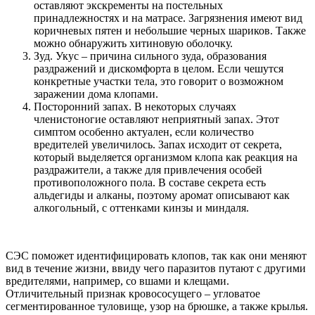
оставляют экскременты на постельных
принадлежностях и на матрасе. Загрязнения имеют вид
коричневых пятен и небольшие черных шариков. Также
можно обнаружить хитиновую оболочку.
Зуд. Укус – причина сильного зуда, образования
раздражений и дискомфорта в целом. Если чешутся
конкретные участки тела, это говорит о возможном
заражении дома клопами.
Посторонний запах. В некоторых случаях
членистоногие оставляют неприятный запах. Этот
симптом особенно актуален, если количество
вредителей увеличилось. Запах исходит от секрета,
который выделяется организмом клопа как реакция на
раздражители, а также для привлечения особей
противоположного пола. В составе секрета есть
альдегиды и алканы, поэтому аромат описывают как
алкогольный, с оттенками кинзы и миндаля.
СЭС поможет идентифицировать клопов, так как они меняют
вид в течение жизни, ввиду чего паразитов путают с другими
вредителями, например, со вшами и клещами.
Отличительный признак кровососущего – угловатое
сегментированное туловище, узор на брюшке, а также крылья.