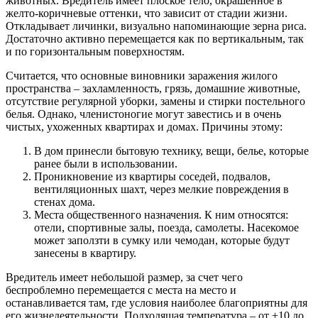
животных. Вредитель имеет плоское тело, окрашенное в
желто-коричневые оттенки, что зависит от стадии жизни.
Откладывает личинки, визуально напоминающие зерна риса.
Достаточно активно перемещается как по вертикальным, так
и по горизонтальным поверхностям.
Считается, что основные виновники заражения жилого
пространства – захламленность, грязь, домашние животные,
отсутствие регулярной уборки, замены и стирки постельного
белья. Однако, членистоногие могут завестись и в очень
чистых, ухоженных квартирах и домах. Причины этому:
В дом принесли бытовую технику, вещи, белье, которые
ранее были в использовании.
Проникновение из квартиры соседей, подвалов,
вентиляционных шахт, через мелкие повреждения в
стенах дома.
Места общественного назначения. К ним относятся:
отели, спортивные залы, поезда, самолеты. Насекомое
может заползти в сумку или чемодан, которые будут
занесены в квартиру.
Вредитель имеет небольшой размер, за счет чего
беспроблемно перемещается с места на место и
останавливается там, где условия наиболее благоприятны для
его жизнедеятельности. Подходящая температура – от +10 до