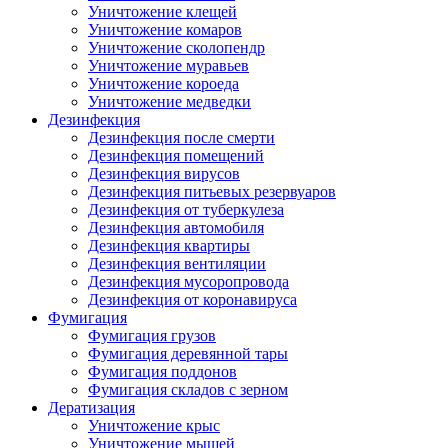
Уничтожение клещей
Уничтожение комаров
Уничтожение сколопендр
Уничтожение муравьев
Уничтожение короеда
Уничтожение медведки
Дезинфекция
Дезинфекция после смерти
Дезинфекция помещений
Дезинфекция вирусов
Дезинфекция питьевых резервуаров
Дезинфекция от туберкулеза
Дезинфекция автомобиля
Дезинфекция квартиры
Дезинфекция вентиляции
Дезинфекция мусоропровода
Дезинфекция от коронавируса
Фумигация
Фумигация грузов
Фумигация деревянной тары
Фумигация поддонов
Фумигация складов с зерном
Дератизация
Уничтожение крыс
Уничтожение мышей