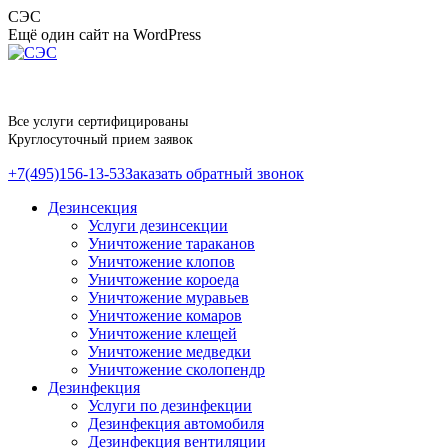
Перейти
СЭС
к
Ещё один сайт на WordPress
содержанию
Все услуги сертифицированы
Круглосуточный прием заявок
+7(495)156-13-53
Заказать обратный звонок
Дезинсекция
Услуги дезинсекции
Уничтожение тараканов
Уничтожение клопов
Уничтожение короеда
Уничтожение муравьев
Уничтожение комаров
Уничтожение клещей
Уничтожение медведки
Уничтожение сколопендр
Дезинфекция
Услуги по дезинфекции
Дезинфекция автомобиля
Дезинфекция вентиляции