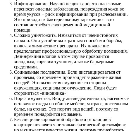
Инфицирование. Научно не доказано, что насекомые
переносят опасные заболевания, повреждения кожи во
время укусов – риск инфицирования при расчесывании.
Это приводит к бактериальному заражению – это
состояние требует своевременной медицинской
помощи.
Сложно уничтожить. Избавиться от членистоногих
сложно. Они устойчивы к разным способами борьбы,
включая химические препараты. Их появление
предполагает профессиональную обработку помещения.
Дезинфекция клопов в этом случае проводится
холодным, горячим туманом, а также барьерными
средствами.
Социальные последствия. Если дистанцироваться от
проблемы, со временем произойдет заражение жилья
соседей. Это вызовет возмущение со стороны
окружающих, социальное отчуждение. Люди будут
сторониться «виновника».
Порча имущества. Ввиду жизнедеятельности, насекомые
оставляют следы на обивке мебели, матрасе, постельном
белье, на стенах. Это портит вид вещей, поэтому со
временем понадобится их замена.
Без специализированной обработки от клопов в
квартире появляется не только физический дискомфорт,
но и снижается качество жизни, поэтому пренебрегать