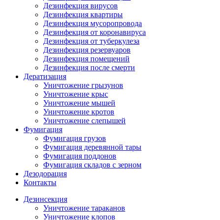
Дезинфекция вирусов
Дезинфекция квартиры
Дезинфекция мусоропровода
Дезинфекция от коронавируса
Дезинфекция от туберкулеза
Дезинфекция резервуаров
Дезинфекция помещений
Дезинфекция после смерти
Дератизация
Уничтожение грызунов
Уничтожение крыс
Уничтожение мышей
Уничтожение кротов
Уничтожение слепышей
Фумигация
Фумигация грузов
Фумигация деревянной тары
Фумигация поддонов
Фумигация складов с зерном
Дезодорация
Контакты
Дезинсекция
Уничтожение тараканов
Уничтожение клопов