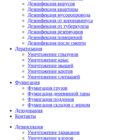
Дезинфекция вирусов
Дезинфекция квартиры
Дезинфекция мусоропровода
Дезинфекция от коронавируса
Дезинфекция от туберкулеза
Дезинфекция резервуаров
Дезинфекция помещений
Дезинфекция после смерти
Дератизация
Уничтожение грызунов
Уничтожение крыс
Уничтожение мышей
Уничтожение кротов
Уничтожение слепышей
Фумигация
Фумигация грузов
Фумигация деревянной тары
Фумигация поддонов
Фумигация складов с зерном
Дезодорация
Контакты
Дезинсекция
Уничтожение тараканов
Уничтожение клопов