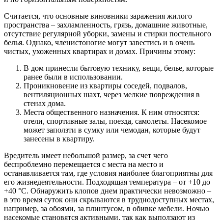
Считается, что основные виновники заражения жилого
пространства – захламленность, грязь, домашние животные,
отсутствие регулярной уборки, замены и стирки постельного
белья. Однако, членистоногие могут завестись и в очень
чистых, ухоженных квартирах и домах. Причины этому:
В дом принесли бытовую технику, вещи, белье, которые
ранее были в использовании.
Проникновение из квартиры соседей, подвалов,
вентиляционных шахт, через мелкие повреждения в
стенах дома.
Места общественного назначения. К ним относятся:
отели, спортивные залы, поезда, самолеты. Насекомое
может заползти в сумку или чемодан, которые будут
занесены в квартиру.
Вредитель имеет небольшой размер, за счет чего
беспроблемно перемещается с места на место и
останавливается там, где условия наиболее благоприятны для
его жизнедеятельности. Подходящая температура – от +10 до
+40 °С. Обнаружить клопов днем практически невозможно –
в это время суток они скрываются в труднодоступных местах,
например, за обоями, за плинтусом, в обивке мебели. Ночью
насекомые становятся активными, так как выползают из