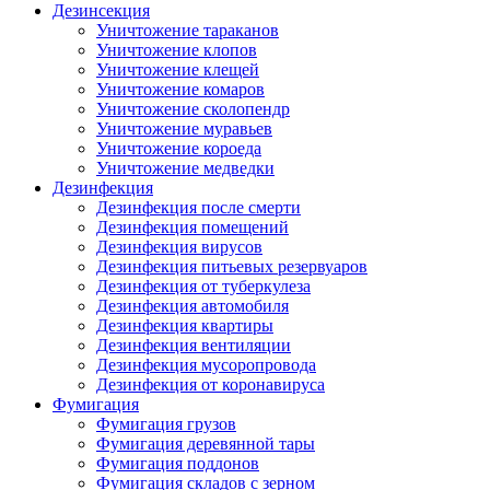
Дезинсекция
Уничтожение тараканов
Уничтожение клопов
Уничтожение клещей
Уничтожение комаров
Уничтожение сколопендр
Уничтожение муравьев
Уничтожение короеда
Уничтожение медведки
Дезинфекция
Дезинфекция после смерти
Дезинфекция помещений
Дезинфекция вирусов
Дезинфекция питьевых резервуаров
Дезинфекция от туберкулеза
Дезинфекция автомобиля
Дезинфекция квартиры
Дезинфекция вентиляции
Дезинфекция мусоропровода
Дезинфекция от коронавируса
Фумигация
Фумигация грузов
Фумигация деревянной тары
Фумигация поддонов
Фумигация складов с зерном