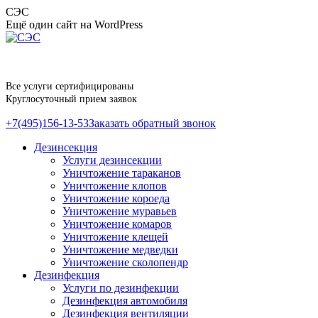
Перейти
СЭС
к
Ещё один сайт на WordPress
содержанию
Все услуги сертифицированы
Круглосуточный прием заявок
+7(495)156-13-53
Заказать обратный звонок
Дезинсекция
Услуги дезинсекции
Уничтожение тараканов
Уничтожение клопов
Уничтожение короеда
Уничтожение муравьев
Уничтожение комаров
Уничтожение клещей
Уничтожение медведки
Уничтожение сколопендр
Дезинфекция
Услуги по дезинфекции
Дезинфекция автомобиля
Дезинфекция вентиляции