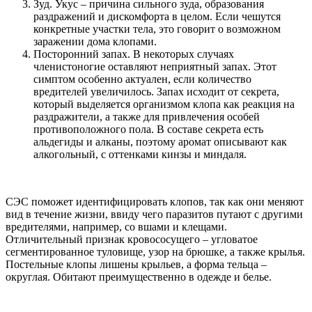
Зуд. Укус – причина сильного зуда, образования
раздражений и дискомфорта в целом. Если чешутся
конкретные участки тела, это говорит о возможном
заражении дома клопами.
Посторонний запах. В некоторых случаях
членистоногие оставляют неприятный запах. Этот
симптом особенно актуален, если количество
вредителей увеличилось. Запах исходит от секрета,
который выделяется организмом клопа как реакция на
раздражители, а также для привлечения особей
противоположного пола. В составе секрета есть
альдегиды и алканы, поэтому аромат описывают как
алкогольный, с оттенками кинзы и миндаля.
СЭС поможет идентифицировать клопов, так как они меняют
вид в течение жизни, ввиду чего паразитов путают с другими
вредителями, например, со вшами и клещами.
Отличительный признак кровососущего – угловатое
сегментированное туловище, узор на брюшке, а также крылья.
Постельные клопы лишены крыльев, а форма тельца –
округлая. Обитают преимущественно в одежде и белье.