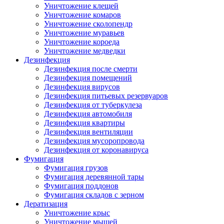
Уничтожение клещей
Уничтожение комаров
Уничтожение сколопендр
Уничтожение муравьев
Уничтожение короеда
Уничтожение медведки
Дезинфекция
Дезинфекция после смерти
Дезинфекция помещений
Дезинфекция вирусов
Дезинфекция питьевых резервуаров
Дезинфекция от туберкулеза
Дезинфекция автомобиля
Дезинфекция квартиры
Дезинфекция вентиляции
Дезинфекция мусоропровода
Дезинфекция от коронавируса
Фумигация
Фумигация грузов
Фумигация деревянной тары
Фумигация поддонов
Фумигация складов с зерном
Дератизация
Уничтожение крыс
Уничтожение мышей