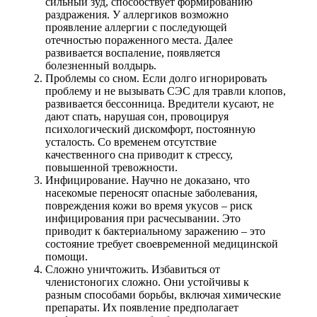
сильный зуд, способствует формированию
раздражения. У аллергиков возможно
проявление аллергии с последующей
отечностью пораженного места. Далее
развивается воспаление, появляется
болезненный волдырь.
Проблемы со сном. Если долго игнорировать
проблему и не вызывать СЭС для травли клопов,
развивается бессонница. Вредители кусают, не
дают спать, нарушая сон, провоцируя
психологический дискомфорт, постоянную
усталость. Со временем отсутствие
качественного сна приводит к стрессу,
повышенной тревожности.
Инфицирование. Научно не доказано, что
насекомые переносят опасные заболевания,
повреждения кожи во время укусов – риск
инфицирования при расчесывании. Это
приводит к бактериальному заражению – это
состояние требует своевременной медицинской
помощи.
Сложно уничтожить. Избавиться от
членистоногих сложно. Они устойчивы к
разным способами борьбы, включая химические
препараты. Их появление предполагает