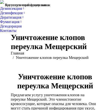
Все услуги сертифицированы
Круглосуточный прием заявок
Дезинсекция
Дезинфекция
Дератизация
Фумигация
Дезодорация
Контакты
Уничтожение клопов
переулка Мещерский
Вы здесь:
Главная
Уничтожение клопов переулка Мещерский
Уничтожение клопов
переулка Мещерский
Предлагаем услугу уничтожения клопов на
переулке Мещерский. Это членистоногие
кровососущие, которые опасны для человека. Они
могут стать причиной инфицирования при укусе,