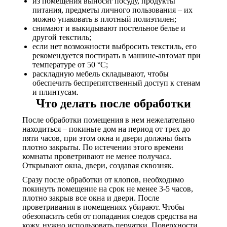
из помещения выносят посуду, продукты
питания, предметы личного пользования – их
можно упаковать в плотный полиэтилен;
снимают и выкидывают постельное белье и
другой текстиль;
если нет возможности выбросить текстиль, его
рекомендуется постирать в машине-автомат при
температуре от 50 °C;
раскладную мебель складывают, чтобы
обеспечить беспрепятственный доступ к стенам
и плинтусам.
Что делать после обработки
После обработки помещения в нем нежелательно
находиться – покиньте дом на период от трех до
пяти часов, при этом окна и двери должны быть
плотно закрыты. По истечении этого времени
комнаты проветривают не менее получаса.
Открывают окна, двери, создавая сквозняк.
Сразу после обработки от клопов, необходимо
покинуть помещение на срок не менее 3-5 часов,
плотно закрыв все окна и двери. После
проветривания в помещениях убирают. Чтобы
обезопасить себя от попадания следов средства на
кожу, нужно использовать перчатки. Поверхности