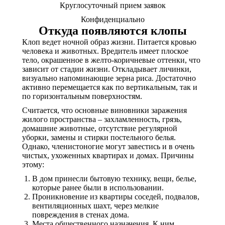
Круглосуточный прием заявок
Конфиденциально
Откуда появляются клопы
Клоп ведет ночной образ жизни. Питается кровью
человека и животных. Вредитель имеет плоское
тело, окрашенное в желто-коричневые оттенки, что
зависит от стадии жизни. Откладывает личинки,
визуально напоминающие зерна риса. Достаточно
активно перемещается как по вертикальным, так и
по горизонтальным поверхностям.
Считается, что основные виновники заражения
жилого пространства – захламленность, грязь,
домашние животные, отсутствие регулярной
уборки, замены и стирки постельного белья.
Однако, членистоногие могут завестись и в очень
чистых, ухоженных квартирах и домах. Причины
этому:
В дом принесли бытовую технику, вещи, белье,
которые ранее были в использовании.
Проникновение из квартиры соседей, подвалов,
вентиляционных шахт, через мелкие
повреждения в стенах дома.
Места общественного назначения. К ним