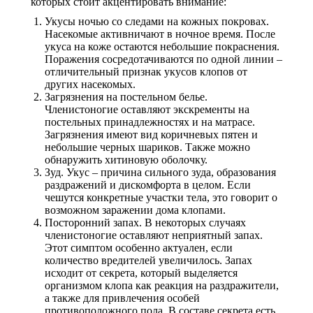
которых стоит акцентировать внимание:
Укусы ночью со следами на кожных покровах.
Насекомые активничают в ночное время. После
укуса на коже остаются небольшие покраснения.
Поражения сосредотачиваются по одной линии –
отличительный признак укусов клопов от
других насекомых.
Загрязнения на постельном белье.
Членистоногие оставляют экскременты на
постельных принадлежностях и на матрасе.
Загрязнения имеют вид коричневых пятен и
небольшие черных шариков. Также можно
обнаружить хитиновую оболочку.
Зуд. Укус – причина сильного зуда, образования
раздражений и дискомфорта в целом. Если
чешутся конкретные участки тела, это говорит о
возможном заражении дома клопами.
Посторонний запах. В некоторых случаях
членистоногие оставляют неприятный запах.
Этот симптом особенно актуален, если
количество вредителей увеличилось. Запах
исходит от секрета, который выделяется
организмом клопа как реакция на раздражители,
а также для привлечения особей
противоположного пола. В составе секрета есть