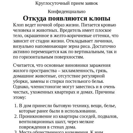
Круглосуточный прием заявок
Конфиденциально
Откуда появляются клопы
Клоп ведет ночной образ жизни. Питается кровью
человека и животных. Вредитель имеет плоское
тело, окрашенное в желто-коричневые оттенки, что
зависит от стадии жизни. Откладывает личинки,
визуально напоминающие зерна риса. Достаточно
активно перемещается как по вертикальным, так и
по горизонтальным поверхностям.
Считается, что основные виновники заражения
жилого пространства – захламленность, грязь,
домашние животные, отсутствие регулярной
уборки, замены и стирки постельного белья.
Однако, членистоногие могут завестись и в очень
чистых, ухоженных квартирах и домах. Причины
этому:
В дом принесли бытовую технику, вещи, белье,
которые ранее были в использовании.
Проникновение из квартиры соседей, подвалов,
вентиляционных шахт, через мелкие
повреждения в стенах дома.
Места общественного назначения. К ним