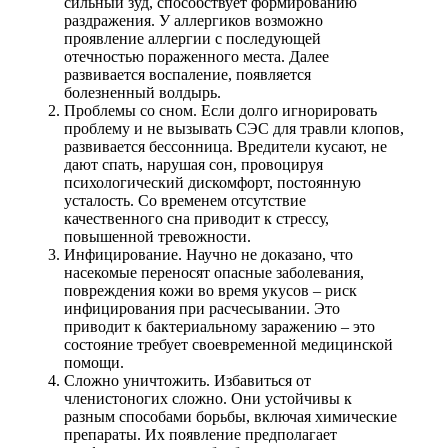
сильный зуд, способствует формированию
раздражения. У аллергиков возможно
проявление аллергии с последующей
отечностью пораженного места. Далее
развивается воспаление, появляется
болезненный волдырь.
Проблемы со сном. Если долго игнорировать
проблему и не вызывать СЭС для травли клопов,
развивается бессонница. Вредители кусают, не
дают спать, нарушая сон, провоцируя
психологический дискомфорт, постоянную
усталость. Со временем отсутствие
качественного сна приводит к стрессу,
повышенной тревожности.
Инфицирование. Научно не доказано, что
насекомые переносят опасные заболевания,
повреждения кожи во время укусов – риск
инфицирования при расчесывании. Это
приводит к бактериальному заражению – это
состояние требует своевременной медицинской
помощи.
Сложно уничтожить. Избавиться от
членистоногих сложно. Они устойчивы к
разным способами борьбы, включая химические
препараты. Их появление предполагает