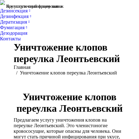
Все услуги сертифицированы
Круглосуточный прием заявок
Дезинсекция
Дезинфекция
Дератизация
Фумигация
Дезодорация
Контакты
Уничтожение клопов
переулка Леонтьевский
Вы здесь:
Главная
Уничтожение клопов переулка Леонтьевский
Уничтожение клопов
переулка Леонтьевский
Предлагаем услугу уничтожения клопов на
переулке Леонтьевский. Это членистоногие
кровососущие, которые опасны для человека. Они
могут стать причиной инфицирования при укусе,