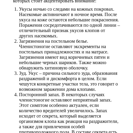
которых стоит акцентировать внимание:
Укусы ночью со следами на кожных покровах.
Насекомые активничают в ночное время. После
укуса на коже остаются небольшие покраснения.
Поражения сосредотачиваются по одной линии –
отличительный признак укусов клопов от
других насекомых.
Загрязнения на постельном белье.
Членистоногие оставляют экскременты на
постельных принадлежностях и на матрасе.
Загрязнения имеют вид коричневых пятен и
небольшие черных шариков. Также можно
обнаружить хитиновую оболочку.
Зуд. Укус – причина сильного зуда, образования
раздражений и дискомфорта в целом. Если
чешутся конкретные участки тела, это говорит о
возможном заражении дома клопами.
Посторонний запах. В некоторых случаях
членистоногие оставляют неприятный запах.
Этот симптом особенно актуален, если
количество вредителей увеличилось. Запах
исходит от секрета, который выделяется
организмом клопа как реакция на раздражители,
а также для привлечения особей
противоположного пола. В составе секрета есть