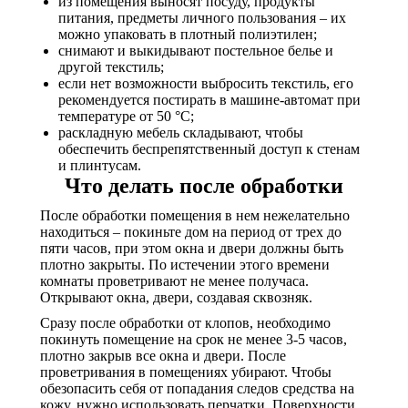
из помещения выносят посуду, продукты
питания, предметы личного пользования – их
можно упаковать в плотный полиэтилен;
снимают и выкидывают постельное белье и
другой текстиль;
если нет возможности выбросить текстиль, его
рекомендуется постирать в машине-автомат при
температуре от 50 °C;
раскладную мебель складывают, чтобы
обеспечить беспрепятственный доступ к стенам
и плинтусам.
Что делать после обработки
После обработки помещения в нем нежелательно
находиться – покиньте дом на период от трех до
пяти часов, при этом окна и двери должны быть
плотно закрыты. По истечении этого времени
комнаты проветривают не менее получаса.
Открывают окна, двери, создавая сквозняк.
Сразу после обработки от клопов, необходимо
покинуть помещение на срок не менее 3-5 часов,
плотно закрыв все окна и двери. После
проветривания в помещениях убирают. Чтобы
обезопасить себя от попадания следов средства на
кожу, нужно использовать перчатки. Поверхности