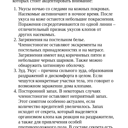
которых стоит акцентировать внимание:
Укусы ночью со следами на кожных покровах.
Насекомые активничают в ночное время. После
укуса на коже остаются небольшие покраснения.
Поражения сосредотачиваются по одной линии –
отличительный признак укусов клопов от
других насекомых.
Загрязнения на постельном белье.
Членистоногие оставляют экскременты на
постельных принадлежностях и на матрасе.
Загрязнения имеют вид коричневых пятен и
небольшие черных шариков. Также можно
обнаружить хитиновую оболочку.
Зуд. Укус – причина сильного зуда, образования
раздражений и дискомфорта в целом. Если
чешутся конкретные участки тела, это говорит о
возможном заражении дома клопами.
Посторонний запах. В некоторых случаях
членистоногие оставляют неприятный запах.
Этот симптом особенно актуален, если
количество вредителей увеличилось. Запах
исходит от секрета, который выделяется
организмом клопа как реакция на раздражители,
а также для привлечения особей
противоположного пола. В составе секрета есть