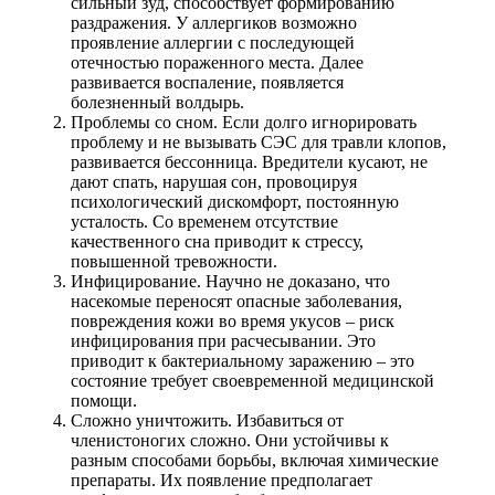
сильный зуд, способствует формированию
раздражения. У аллергиков возможно
проявление аллергии с последующей
отечностью пораженного места. Далее
развивается воспаление, появляется
болезненный волдырь.
Проблемы со сном. Если долго игнорировать
проблему и не вызывать СЭС для травли клопов,
развивается бессонница. Вредители кусают, не
дают спать, нарушая сон, провоцируя
психологический дискомфорт, постоянную
усталость. Со временем отсутствие
качественного сна приводит к стрессу,
повышенной тревожности.
Инфицирование. Научно не доказано, что
насекомые переносят опасные заболевания,
повреждения кожи во время укусов – риск
инфицирования при расчесывании. Это
приводит к бактериальному заражению – это
состояние требует своевременной медицинской
помощи.
Сложно уничтожить. Избавиться от
членистоногих сложно. Они устойчивы к
разным способами борьбы, включая химические
препараты. Их появление предполагает