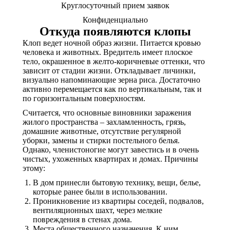
Круглосуточный прием заявок
Конфиденциально
Откуда появляются клопы
Клоп ведет ночной образ жизни. Питается кровью
человека и животных. Вредитель имеет плоское
тело, окрашенное в желто-коричневые оттенки, что
зависит от стадии жизни. Откладывает личинки,
визуально напоминающие зерна риса. Достаточно
активно перемещается как по вертикальным, так и
по горизонтальным поверхностям.
Считается, что основные виновники заражения
жилого пространства – захламленность, грязь,
домашние животные, отсутствие регулярной
уборки, замены и стирки постельного белья.
Однако, членистоногие могут завестись и в очень
чистых, ухоженных квартирах и домах. Причины
этому:
В дом принесли бытовую технику, вещи, белье,
которые ранее были в использовании.
Проникновение из квартиры соседей, подвалов,
вентиляционных шахт, через мелкие
повреждения в стенах дома.
Места общественного назначения. К ним