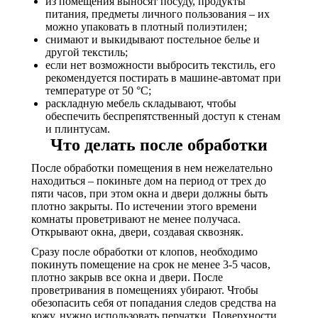
из помещения выносят посуду, продукты
питания, предметы личного пользования – их
можно упаковать в плотный полиэтилен;
снимают и выкидывают постельное белье и
другой текстиль;
если нет возможности выбросить текстиль, его
рекомендуется постирать в машине-автомат при
температуре от 50 °C;
раскладную мебель складывают, чтобы
обеспечить беспрепятственный доступ к стенам
и плинтусам.
Что делать после обработки
После обработки помещения в нем нежелательно
находиться – покиньте дом на период от трех до
пяти часов, при этом окна и двери должны быть
плотно закрыты. По истечении этого времени
комнаты проветривают не менее получаса.
Открывают окна, двери, создавая сквозняк.
Сразу после обработки от клопов, необходимо
покинуть помещение на срок не менее 3-5 часов,
плотно закрыв все окна и двери. После
проветривания в помещениях убирают. Чтобы
обезопасить себя от попадания следов средства на
кожу, нужно использовать перчатки. Поверхности