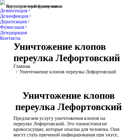
Все услуги сертифицированы
Круглосуточный прием заявок
Дезинсекция
Дезинфекция
Дератизация
Фумигация
Дезодорация
Контакты
Уничтожение клопов
переулка Лефортовский
Вы здесь:
Главная
Уничтожение клопов переулка Лефортовский
Уничтожение клопов
переулка Лефортовский
Предлагаем услугу уничтожения клопов на
переулке Лефортовский. Это членистоногие
кровососущие, которые опасны для человека. Они
могут стать причиной инфицирования при укусе,