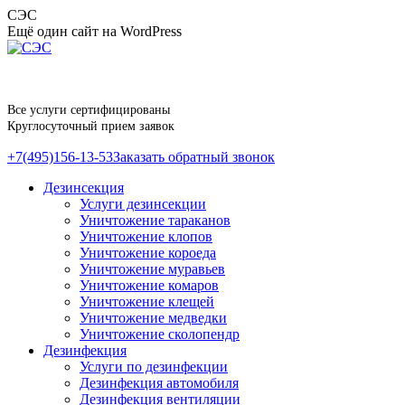
Перейти
СЭС
к
Ещё один сайт на WordPress
содержанию
Все услуги сертифицированы
Круглосуточный прием заявок
+7(495)156-13-53
Заказать обратный звонок
Дезинсекция
Услуги дезинсекции
Уничтожение тараканов
Уничтожение клопов
Уничтожение короеда
Уничтожение муравьев
Уничтожение комаров
Уничтожение клещей
Уничтожение медведки
Уничтожение сколопендр
Дезинфекция
Услуги по дезинфекции
Дезинфекция автомобиля
Дезинфекция вентиляции