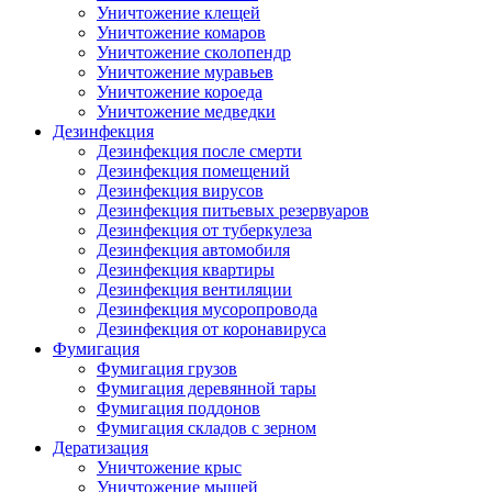
Уничтожение клещей
Уничтожение комаров
Уничтожение сколопендр
Уничтожение муравьев
Уничтожение короеда
Уничтожение медведки
Дезинфекция
Дезинфекция после смерти
Дезинфекция помещений
Дезинфекция вирусов
Дезинфекция питьевых резервуаров
Дезинфекция от туберкулеза
Дезинфекция автомобиля
Дезинфекция квартиры
Дезинфекция вентиляции
Дезинфекция мусоропровода
Дезинфекция от коронавируса
Фумигация
Фумигация грузов
Фумигация деревянной тары
Фумигация поддонов
Фумигация складов с зерном
Дератизация
Уничтожение крыс
Уничтожение мышей