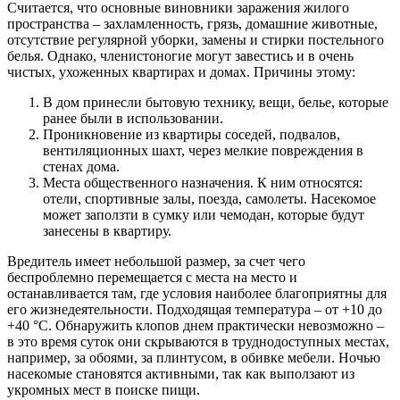
Считается, что основные виновники заражения жилого
пространства – захламленность, грязь, домашние животные,
отсутствие регулярной уборки, замены и стирки постельного
белья. Однако, членистоногие могут завестись и в очень
чистых, ухоженных квартирах и домах. Причины этому:
В дом принесли бытовую технику, вещи, белье, которые
ранее были в использовании.
Проникновение из квартиры соседей, подвалов,
вентиляционных шахт, через мелкие повреждения в
стенах дома.
Места общественного назначения. К ним относятся:
отели, спортивные залы, поезда, самолеты. Насекомое
может заползти в сумку или чемодан, которые будут
занесены в квартиру.
Вредитель имеет небольшой размер, за счет чего
беспроблемно перемещается с места на место и
останавливается там, где условия наиболее благоприятны для
его жизнедеятельности. Подходящая температура – от +10 до
+40 °С. Обнаружить клопов днем практически невозможно –
в это время суток они скрываются в труднодоступных местах,
например, за обоями, за плинтусом, в обивке мебели. Ночью
насекомые становятся активными, так как выползают из
укромных мест в поиске пищи.