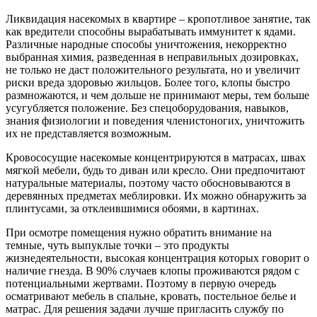
Ликвидация насекомых в квартире – кропотливое занятие, так
как вредители способны вырабатывать иммунитет к ядами.
Различные народные способы уничтожения, некорректно
выбранная химия, разведенная в неправильных дозировках,
не только не даст положительного результата, но и увеличит
риски вреда здоровью жильцов. Более того, клопы быстро
размножаются, и чем дольше не принимают меры, тем больше
усугубляется положение. Без спецоборудования, навыков,
знания физиологии и поведения членистоногих, уничтожить
их не представляется возможным.
Кровососущие насекомые концентрируются в матрасах, швах
мягкой мебели, будь то диван или кресло. Они предпочитают
натуральные материалы, поэтому часто обосновываются в
деревянных предметах меблировки. Их можно обнаружить за
плинтусами, за отклеившимися обоями, в картинах.
При осмотре помещения нужно обратить внимание на
темные, чуть выпуклые точки – это продукты
жизнедеятельности, высокая концентрация которых говорит о
наличие гнезда. В 90% случаев клопы проживаются рядом с
потенциальными жертвами. Поэтому в первую очередь
осматривают мебель в спальне, кровать, постельное белье и
матрас. Для решения задачи лучше пригласить службу по