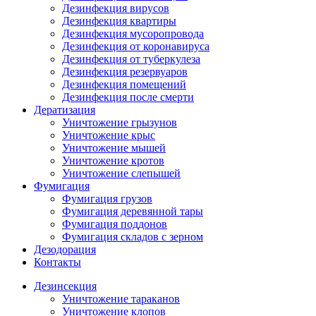
Дезинфекция вирусов
Дезинфекция квартиры
Дезинфекция мусоропровода
Дезинфекция от коронавируса
Дезинфекция от туберкулеза
Дезинфекция резервуаров
Дезинфекция помещений
Дезинфекция после смерти
Дератизация
Уничтожение грызунов
Уничтожение крыс
Уничтожение мышей
Уничтожение кротов
Уничтожение слепышей
Фумигация
Фумигация грузов
Фумигация деревянной тары
Фумигация поддонов
Фумигация складов с зерном
Дезодорация
Контакты
Дезинсекция
Уничтожение тараканов
Уничтожение клопов