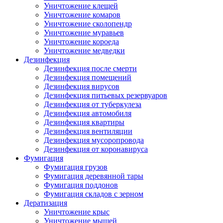
Уничтожение клещей
Уничтожение комаров
Уничтожение сколопендр
Уничтожение муравьев
Уничтожение короеда
Уничтожение медведки
Дезинфекция
Дезинфекция после смерти
Дезинфекция помещений
Дезинфекция вирусов
Дезинфекция питьевых резервуаров
Дезинфекция от туберкулеза
Дезинфекция автомобиля
Дезинфекция квартиры
Дезинфекция вентиляции
Дезинфекция мусоропровода
Дезинфекция от коронавируса
Фумигация
Фумигация грузов
Фумигация деревянной тары
Фумигация поддонов
Фумигация складов с зерном
Дератизация
Уничтожение крыс
Уничтожение мышей