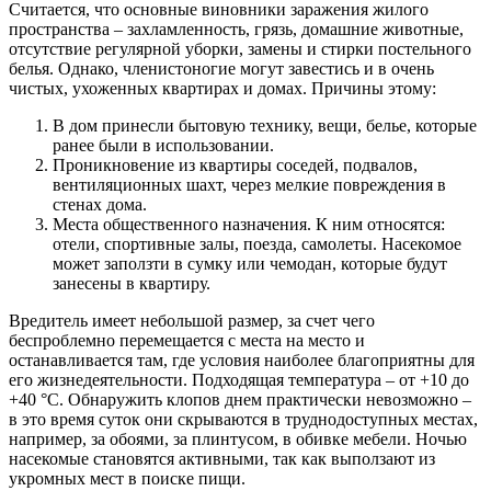
Считается, что основные виновники заражения жилого
пространства – захламленность, грязь, домашние животные,
отсутствие регулярной уборки, замены и стирки постельного
белья. Однако, членистоногие могут завестись и в очень
чистых, ухоженных квартирах и домах. Причины этому:
В дом принесли бытовую технику, вещи, белье, которые
ранее были в использовании.
Проникновение из квартиры соседей, подвалов,
вентиляционных шахт, через мелкие повреждения в
стенах дома.
Места общественного назначения. К ним относятся:
отели, спортивные залы, поезда, самолеты. Насекомое
может заползти в сумку или чемодан, которые будут
занесены в квартиру.
Вредитель имеет небольшой размер, за счет чего
беспроблемно перемещается с места на место и
останавливается там, где условия наиболее благоприятны для
его жизнедеятельности. Подходящая температура – от +10 до
+40 °С. Обнаружить клопов днем практически невозможно –
в это время суток они скрываются в труднодоступных местах,
например, за обоями, за плинтусом, в обивке мебели. Ночью
насекомые становятся активными, так как выползают из
укромных мест в поиске пищи.