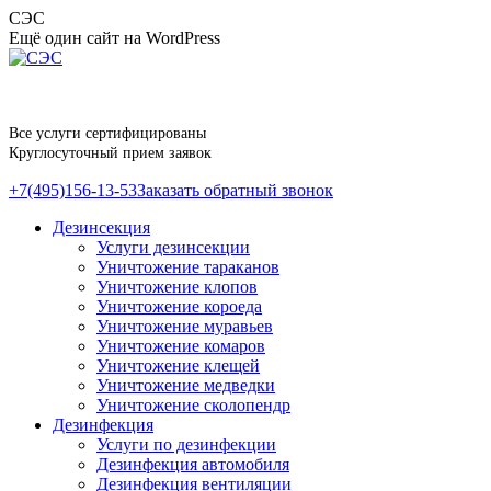
Перейти
СЭС
к
Ещё один сайт на WordPress
содержанию
Все услуги сертифицированы
Круглосуточный прием заявок
+7(495)156-13-53
Заказать обратный звонок
Дезинсекция
Услуги дезинсекции
Уничтожение тараканов
Уничтожение клопов
Уничтожение короеда
Уничтожение муравьев
Уничтожение комаров
Уничтожение клещей
Уничтожение медведки
Уничтожение сколопендр
Дезинфекция
Услуги по дезинфекции
Дезинфекция автомобиля
Дезинфекция вентиляции