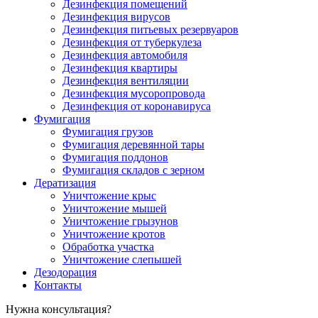
Дезинфекция помещений
Дезинфекция вирусов
Дезинфекция питьевых резервуаров
Дезинфекция от туберкулеза
Дезинфекция автомобиля
Дезинфекция квартиры
Дезинфекция вентиляции
Дезинфекция мусоропровода
Дезинфекция от коронавируса
Фумигация
Фумигация грузов
Фумигация деревянной тары
Фумигация поддонов
Фумигация складов с зерном
Дератизация
Уничтожение крыс
Уничтожение мышей
Уничтожение грызунов
Уничтожение кротов
Обработка участка
Уничтожение слепышей
Дезодорация
Контакты
Нужна консультация?