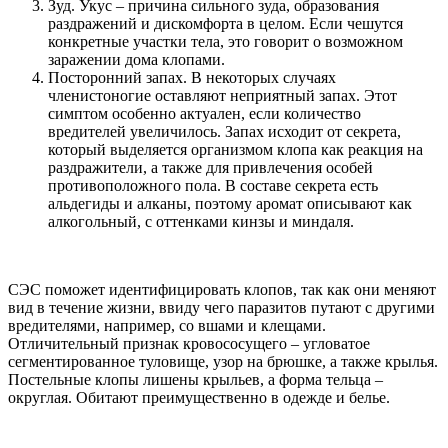
Зуд. Укус – причина сильного зуда, образования
раздражений и дискомфорта в целом. Если чешутся
конкретные участки тела, это говорит о возможном
заражении дома клопами.
Посторонний запах. В некоторых случаях
членистоногие оставляют неприятный запах. Этот
симптом особенно актуален, если количество
вредителей увеличилось. Запах исходит от секрета,
который выделяется организмом клопа как реакция на
раздражители, а также для привлечения особей
противоположного пола. В составе секрета есть
альдегиды и алканы, поэтому аромат описывают как
алкогольный, с оттенками кинзы и миндаля.
СЭС поможет идентифицировать клопов, так как они меняют
вид в течение жизни, ввиду чего паразитов путают с другими
вредителями, например, со вшами и клещами.
Отличительный признак кровососущего – угловатое
сегментированное туловище, узор на брюшке, а также крылья.
Постельные клопы лишены крыльев, а форма тельца –
округлая. Обитают преимущественно в одежде и белье.