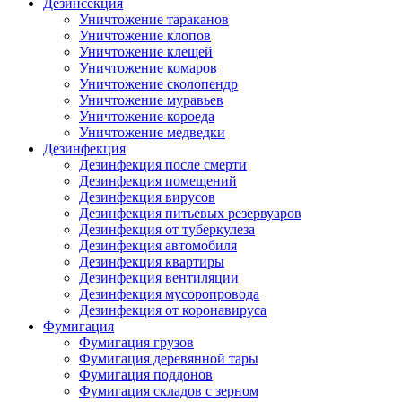
Дезинсекция
Уничтожение тараканов
Уничтожение клопов
Уничтожение клещей
Уничтожение комаров
Уничтожение сколопендр
Уничтожение муравьев
Уничтожение короеда
Уничтожение медведки
Дезинфекция
Дезинфекция после смерти
Дезинфекция помещений
Дезинфекция вирусов
Дезинфекция питьевых резервуаров
Дезинфекция от туберкулеза
Дезинфекция автомобиля
Дезинфекция квартиры
Дезинфекция вентиляции
Дезинфекция мусоропровода
Дезинфекция от коронавируса
Фумигация
Фумигация грузов
Фумигация деревянной тары
Фумигация поддонов
Фумигация складов с зерном