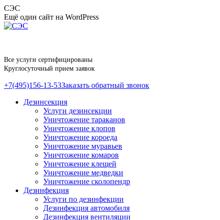
Перейти
СЭС
к
Ещё один сайт на WordPress
содержанию
Все услуги сертифицированы
Круглосуточный прием заявок
+7(495)156-13-53
Заказать обратный звонок
Дезинсекция
Услуги дезинсекции
Уничтожение тараканов
Уничтожение клопов
Уничтожение короеда
Уничтожение муравьев
Уничтожение комаров
Уничтожение клещей
Уничтожение медведки
Уничтожение сколопендр
Дезинфекция
Услуги по дезинфекции
Дезинфекция автомобиля
Дезинфекция вентиляции