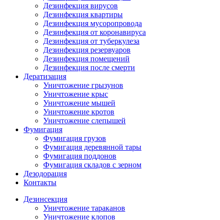
Дезинфекция вирусов
Дезинфекция квартиры
Дезинфекция мусоропровода
Дезинфекция от коронавируса
Дезинфекция от туберкулеза
Дезинфекция резервуаров
Дезинфекция помещений
Дезинфекция после смерти
Дератизация
Уничтожение грызунов
Уничтожение крыс
Уничтожение мышей
Уничтожение кротов
Уничтожение слепышей
Фумигация
Фумигация грузов
Фумигация деревянной тары
Фумигация поддонов
Фумигация складов с зерном
Дезодорация
Контакты
Дезинсекция
Уничтожение тараканов
Уничтожение клопов