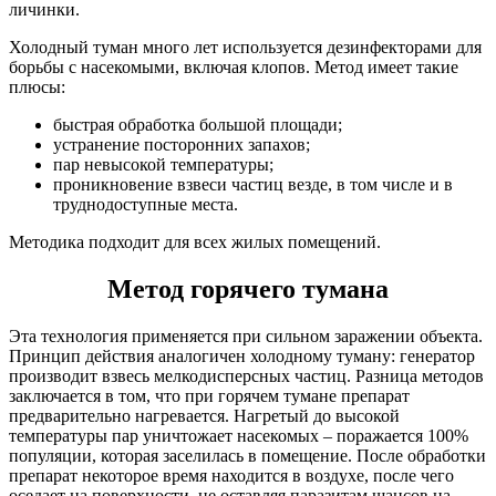
личинки.
Холодный туман много лет используется дезинфекторами для
борьбы с насекомыми, включая клопов. Метод имеет такие
плюсы:
быстрая обработка большой площади;
устранение посторонних запахов;
пар невысокой температуры;
проникновение взвеси частиц везде, в том числе и в
труднодоступные места.
Методика подходит для всех жилых помещений.
Метод горячего тумана
Эта технология применяется при сильном заражении объекта.
Принцип действия аналогичен холодному туману: генератор
производит взвесь мелкодисперсных частиц. Разница методов
заключается в том, что при горячем тумане препарат
предварительно нагревается. Нагретый до высокой
температуры пар уничтожает насекомых – поражается 100%
популяции, которая заселилась в помещение. После обработки
препарат некоторое время находится в воздухе, после чего
оседает на поверхности, не оставляя паразитам шансов на