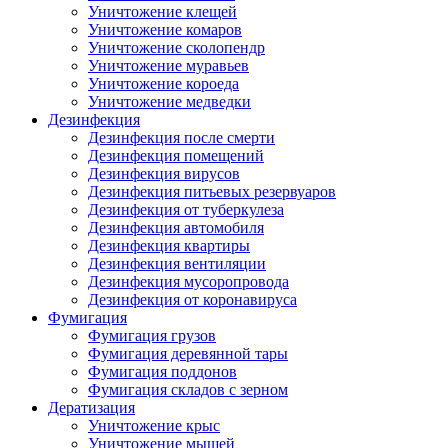
Уничтожение клещей
Уничтожение комаров
Уничтожение сколопендр
Уничтожение муравьев
Уничтожение короеда
Уничтожение медведки
Дезинфекция
Дезинфекция после смерти
Дезинфекция помещений
Дезинфекция вирусов
Дезинфекция питьевых резервуаров
Дезинфекция от туберкулеза
Дезинфекция автомобиля
Дезинфекция квартиры
Дезинфекция вентиляции
Дезинфекция мусоропровода
Дезинфекция от коронавируса
Фумигация
Фумигация грузов
Фумигация деревянной тары
Фумигация поддонов
Фумигация складов с зерном
Дератизация
Уничтожение крыс
Уничтожение мышей