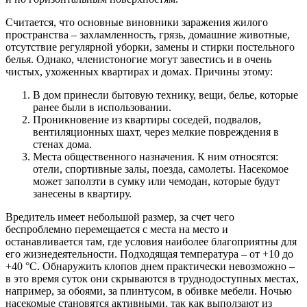
Считается, что основные виновники заражения жилого
пространства – захламленность, грязь, домашние животные,
отсутствие регулярной уборки, замены и стирки постельного
белья. Однако, членистоногие могут завестись и в очень
чистых, ухоженных квартирах и домах. Причины этому:
В дом принесли бытовую технику, вещи, белье, которые
ранее были в использовании.
Проникновение из квартиры соседей, подвалов,
вентиляционных шахт, через мелкие повреждения в
стенах дома.
Места общественного назначения. К ним относятся:
отели, спортивные залы, поезда, самолеты. Насекомое
может заползти в сумку или чемодан, которые будут
занесены в квартиру.
Вредитель имеет небольшой размер, за счет чего
беспроблемно перемещается с места на место и
останавливается там, где условия наиболее благоприятны для
его жизнедеятельности. Подходящая температура – от +10 до
+40 °С. Обнаружить клопов днем практически невозможно –
в это время суток они скрываются в труднодоступных местах,
например, за обоями, за плинтусом, в обивке мебели. Ночью
насекомые становятся активными, так как выползают из