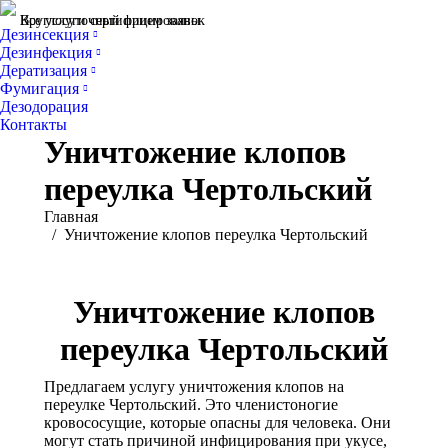
Все услуги сертифицированы
Круглосуточный прием заявок
Дезинсекция
Дезинфекция
Дератизация
Фумигация
Дезодорация
Контакты
Уничтожение клопов
переулка Чертольский
Вы здесь:
Главная
Уничтожение клопов переулка Чертольский
Уничтожение клопов
переулка Чертольский
Предлагаем услугу уничтожения клопов на
переулке Чертольский. Это членистоногие
кровососущие, которые опасны для человека. Они
могут стать причиной инфицирования при укусе,