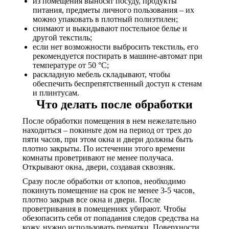
из помещения выносят посуду, продукты
питания, предметы личного пользования – их
можно упаковать в плотный полиэтилен;
снимают и выкидывают постельное белье и
другой текстиль;
если нет возможности выбросить текстиль, его
рекомендуется постирать в машине-автомат при
температуре от 50 °C;
раскладную мебель складывают, чтобы
обеспечить беспрепятственный доступ к стенам
и плинтусам.
Что делать после обработки
После обработки помещения в нем нежелательно
находиться – покиньте дом на период от трех до
пяти часов, при этом окна и двери должны быть
плотно закрыты. По истечении этого времени
комнаты проветривают не менее получаса.
Открывают окна, двери, создавая сквозняк.
Сразу после обработки от клопов, необходимо
покинуть помещение на срок не менее 3-5 часов,
плотно закрыв все окна и двери. После
проветривания в помещениях убирают. Чтобы
обезопасить себя от попадания следов средства на
кожу, нужно использовать перчатки. Поверхности