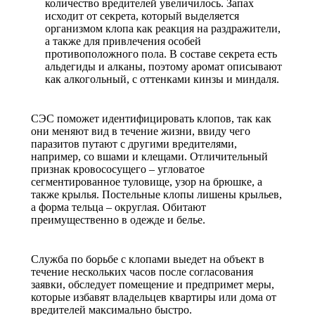
количество вредителей увеличилось. Запах
исходит от секрета, который выделяется
организмом клопа как реакция на раздражители,
а также для привлечения особей
противоположного пола. В составе секрета есть
альдегиды и алканы, поэтому аромат описывают
как алкогольный, с оттенками кинзы и миндаля.
СЭС поможет идентифицировать клопов, так как
они меняют вид в течение жизни, ввиду чего
паразитов путают с другими вредителями,
например, со вшами и клещами. Отличительный
признак кровососущего – угловатое
сегментированное туловище, узор на брюшке, а
также крылья. Постельные клопы лишены крыльев,
а форма тельца – округлая. Обитают
преимущественно в одежде и белье.
Служба по борьбе с клопами выедет на объект в
течение нескольких часов после согласования
заявки, обследует помещение и предпримет меры,
которые избавят владельцев квартиры или дома от
вредителей максимально быстро.