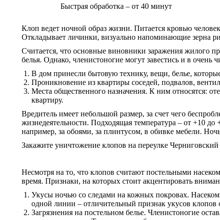
Быстрая обработка – от 40 минут
Клоп ведет ночной образ жизни. Питается кровью человек
Откладывает личинки, визуально напоминающие зерна рис
Считается, что основные виновники заражения жилого про
белья. Однако, членистоногие могут завестись и в очень
В дом принесли бытовую технику, вещи, белье, которы
Проникновение из квартиры соседей, подвалов, вентил
Места общественного назначения. К ним относятся: оте
квартиру.
Вредитель имеет небольшой размер, за счет чего беспробл
жизнедеятельности. Подходящая температура – от +10 до 
например, за обоями, за плинтусом, в обивке мебели. Но
Закажите уничтожение клопов на переулке Черниговский
Несмотря на то, что клопов считают постельными насеком
время. Признаки, на которых стоит акцентировать вниман
Укусы ночью со следами на кожных покровах. Насеком
одной линии – отличительный признак укусов клопов 
Загрязнения на постельном белье. Членистоногие оста