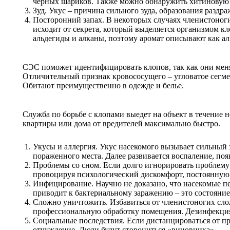
черных шариков. Также можно обнаружить хитиновую 
Зуд. Укус – причина сильного зуда, образования раздр
Посторонний запах. В некоторых случаях членистоноги
исходит от секрета, который выделяется организмом кл
альдегиды и алканы, поэтому аромат описывают как ал
СЭС поможет идентифицировать клопов, так как они меня
Отличительный признак кровососущего – угловатое сегме
Обитают преимущественно в одежде и белье.
Служба по борьбе с клопами выедет на объект в течение 
квартиры или дома от вредителей максимально быстро.
Укусы и аллергия. Укус насекомого вызывает сильный
пораженного места. Далее развивается воспаление, по
Проблемы со сном. Если долго игнорировать проблему 
провоцируя психологический дискомфорт, постоянную у
Инфицирование. Научно не доказано, что насекомые п
приводит к бактериальному заражению – это состояни
Сложно уничтожить. Избавиться от членистоногих сло
профессиональную обработку помещения. Дезинфекция 
Социальные последствия. Если дистанцироваться от п
отчуждение. Люди будут сторониться «виновника».