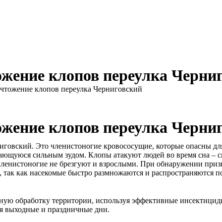
жение клопов переулка Черни
чтожение клопов переулка Черниговский
жение клопов переулка Черни
иговский. Это членистоногие кровососущие, которые опасны дл
ющуюся сильным зудом. Клопы атакуют людей во время сна – сп
 членистоногие не брезгуют и взрослыми. При обнаружении приз
 так как насекомые быстро размножаются и распространяются по
ю обработку территории, используя эффективные инсектицидны
я выходные и праздничные дни.