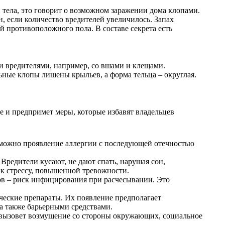
и тела, это говорит о возможном заражении дома клопами.
, если количество вредителей увеличилось. Запах
й противоположного пола. В составе секрета есть
и вредителями, например, со вшами и клещами.
ьные клопы лишены крыльев, а форма тельца – округлая.
ие и предпримет меры, которые избавят владельцев
озможно проявление аллергии с последующей отечностью
Вредители кусают, не дают спать, нарушая сон,
 к стрессу, повышенной тревожности.
ов – риск инфицирования при расчесывании. Это
ческие препараты. Их появление предполагает
а также барьерными средствами.
о вызовет возмущение со стороны окружающих, социальное