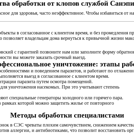
ва обработки от клопов службой Санэп
асное для здоровья, часто неэффективное. Чтобы избавиться от
бъекты в согласованное с клиентом время, и без промедления пр
то позволяет владельцам дома вернуться к привычной жизни макс
вский с гарантией позвоните нам или заполните форму обратног
ости вы можете заказать срочный выезд.
фессиональное уничтожение: этапы ра
собенностями и поведением паразитов, и работают по отлаженн
выполняется выезд в согласованное с клиентом время.
нтрации паразита путем осмотра помещений.
ы для уничтожения насекомых. При это учитывают степень
няют специальные генераторы холодного или горячего пара.
в рамках которой можно защитить жилье от повторного
Методы обработки специалистами
онок в СЭС чреваты плохим самочувствием, снижением качества
отив аллергии, и антибиотиками, что позволит восстановить ор