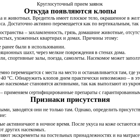
Круглосуточный прием заявок
Откуда появляются клопы
а и животных. Вредитель имеет плоское тело, окрашенное в желт
а. Достаточно активно перемещается как по вертикальным, так
странства – захламленность, грязь, домашние животные, отсутс
 чистых, ухоженных квартирах и домах. Причины этому:
е ранее были в использовании.
яционных шахт, через мелкие повреждения в стенах дома.
ли, спортивные залы, поезда, самолеты. Насекомое может заполз
емно перемещается с места на место и останавливается там, где 
+40 °С. Обнаружить клопов днем практически невозможно – в эт
чью насекомые становятся активными, так как выползают из укр
 – применяем сертифицированные препараты с гарантированным 
Признаки присутствия
ыми, заводятся они не только там. Однако, определить присутс
ие:
ые активничают в ночное время. После укуса на коже остаются
от других насекомых.
вляют экскременты на постельных принадлежностях и на матрас