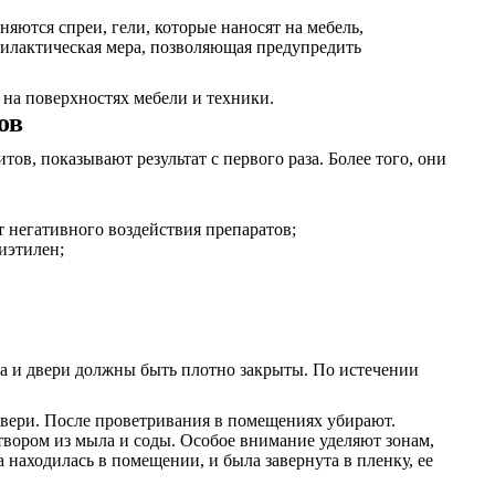
яются спреи, гели, которые наносят на мебель,
илактическая мера, позволяющая предупредить
на поверхностях мебели и техники.
ов
ов, показывают результат с первого раза. Более того, они
т негативного воздействия препаратов;
иэтилен;
кна и двери должны быть плотно закрыты. По истечении
 двери. После проветривания в помещениях убирают.
створом из мыла и соды. Особое внимание уделяют зонам,
 находилась в помещении, и была завернута в пленку, ее