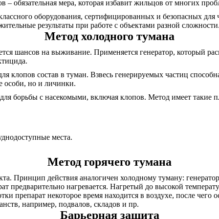
 – обязательная мера, которая избавит жильцов от многих проб
оклассного оборудования, сертифицированных и безопасных для 
жительные результаты при работе с объектами разной сложности
Метод холодного тумана
ается шансов на выживание. Применяется генератор, который р
ктицида.
для клопов состав в туман. Взвесь генерируемых частиц способ
 особи, но и личинки.
для борьбы с насекомыми, включая клопов. Метод имеет такие 
руднодоступные места.
Метод горячего тумана
кта. Принцип действия аналогичен холодному туману: генератор
арат предварительно нагревается. Нагретый до высокой темпера
тки препарат некоторое время находится в воздухе, после чего о
нств, например, подвалов, складов и пр.
Барьерная защита