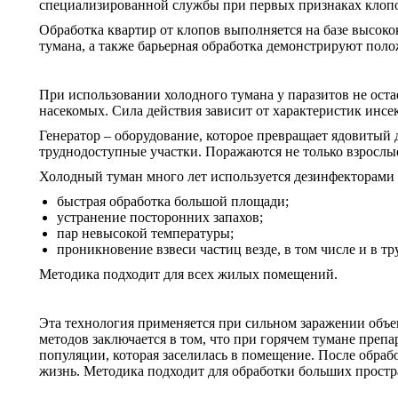
специализированной службы при первых признаках клопов
Обработка квартир от клопов выполняется на базе высок
тумана, а также барьерная обработка демонстрируют поло
При использовании холодного тумана у паразитов не ост
насекомых. Сила действия зависит от характеристик инсе
Генератор – оборудование, которое превращает ядовитый 
труднодоступные участки. Поражаются не только взрослые
Холодный туман много лет используется дезинфекторами 
быстрая обработка большой площади;
устранение посторонних запахов;
пар невысокой температуры;
проникновение взвеси частиц везде, в том числе и в т
Методика подходит для всех жилых помещений.
Эта технология применяется при сильном заражении объе
методов заключается в том, что при горячем тумане преп
популяции, которая заселилась в помещение. После обрабо
жизнь. Методика подходит для обработки больших простра