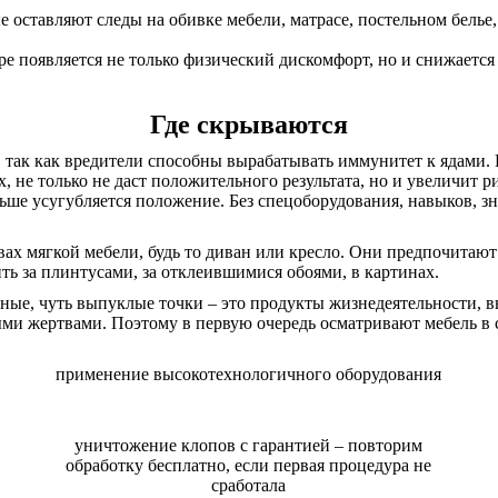
оставляют следы на обивке мебели, матрасе, постельном белье,
ре появляется не только физический дискомфорт, но и снижается
Где скрываются
, так как вредители способны вырабатывать иммунитет к ядами
 не только не даст положительного результата, но и увеличит р
ьше усугубляется положение. Без спецоборудования, навыков, з
ах мягкой мебели, будь то диван или кресло. Они предпочитаю
ь за плинтусами, за отклеившимися обоями, в картинах.
ые, чуть выпуклые точки – это продукты жизнедеятельности, вы
и жертвами. Поэтому в первую очередь осматривают мебель в сп
применение высокотехнологичного оборудования
уничтожение клопов с гарантией – повторим
обработку бесплатно, если первая процедура не
сработала