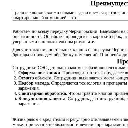
Преимущест
Травить клопов своими силами – дело времязатратное, оп
квартире нашей компанией – это:
Работаем по всему переулку Черниговский. Выезжаем на о
оперативность. Обработка проводится в короткий срок, ч
уверенными в положительном результате.
Для уничтожения постельных клопов на переулке Черниго
бригады и проведем обработку помещений. При необходим
Про
Сотрудники СЭС детально знакомы с физиологическими о
Оформление заявки
. Происходит по телефону, далее 
Осмотр объекта
. Сотрудники выявляются места конце
Подбор метода
. Определяется технология и препарат
заражения.
Санитарная обработка
. Чтобы травить клопов приме
Консультация клиента
. Сотрудник даст инструкцию, 
заражения.
Жизнь рядом с вредителям и регулярно откладываемый зв
может привести к необходимости лечения препаратами пр