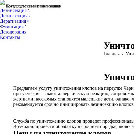
Все услуги сертифицированы
Круглосуточный прием заявок
Дезинсекция
Дезинфекция
Дератизация
Фумигация
Дезодорация
Контакты
Уничто
Вы здесь:
Главная
Уни
Уничто
Предлагаем услугу уничтожения клопов на переулке Черн
при укусе, вызывают аллергическую реакцию, сопровожда
жертвами насекомых становятся маленькие дети, однако,
рекомендуется срочно инициировать дезинсекцию клопов,
Служба по уничтожению клопов проведет профессиональну
Возможно провести обработку в срочном порядке, включа
Цены на уничтожение клопов