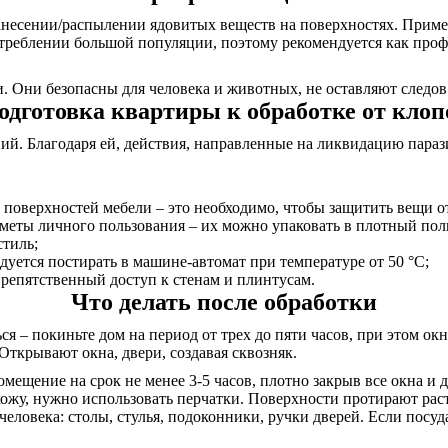
несении/распылении ядовитых веществ на поверхностях. Примен
треблении большой популяции, поэтому рекомендуется как проф
 Они безопасны для человека и животных, не оставляют следов 
одготовка квартиры к обработке от клоп
. Благодаря ей, действия, направленные на ликвидацию паразит
 поверхностей мебели – это необходимо, чтобы защитить вещи о
дметы личного пользования – их можно упаковать в плотный пол
стиль;
дуется постирать в машине-автомат при температуре от 50 °C;
репятственный доступ к стенам и плинтусам.
Что делать после обработки
я – покиньте дом на период от трех до пяти часов, при этом о
Открывают окна, двери, создавая сквозняк.
омещение на срок не менее 3-5 часов, плотно закрыв все окна и
 кожу, нужно использовать перчатки. Поверхности протирают ра
еловека: столы, стулья, подоконники, ручки дверей. Если посуда