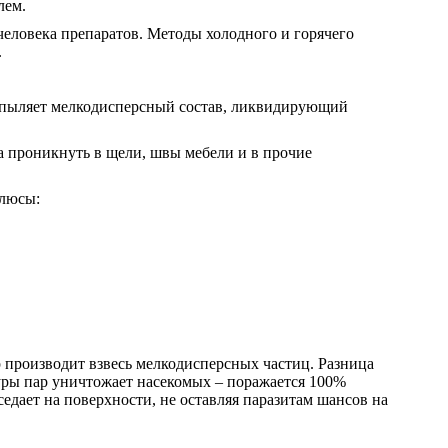
лем.
человека препаратов. Методы холодного и горячего
.
аспыляет мелкодисперсный состав, ликвидирующий
на проникнуть в щели, швы мебели и в прочие
плюсы:
 производит взвесь мелкодисперсных частиц. Разница
туры пар уничтожает насекомых – поражается 100%
седает на поверхности, не оставляя паразитам шансов на