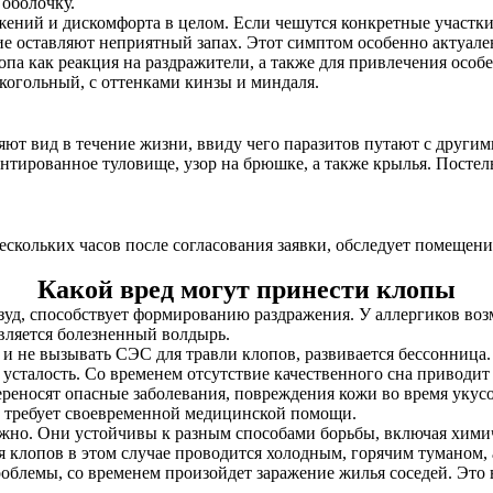
оболочку.
ажений и дискомфорта в целом. Если чешутся конкретные участк
е оставляют неприятный запах. Этот симптом особенно актуален
опа как реакция на раздражители, а также для привлечения особе
когольный, с оттенками кинзы и миндаля.
ют вид в течение жизни, ввиду чего паразитов путают с другим
нтированное туловище, узор на брюшке, а также крылья. Постел
нескольких часов после согласования заявки, обследует помещен
Какой вред могут принести клопы
 зуд, способствует формированию раздражения. У аллергиков в
является болезненный волдырь.
и не вызывать СЭС для травли клопов, развивается бессонница. 
сталость. Со временем отсутствие качественного сна приводит
ереносят опасные заболевания, повреждения кожи во время укус
е требует своевременной медицинской помощи.
жно. Они устойчивы к разным способами борьбы, включая хими
клопов в этом случае проводится холодным, горячим туманом, 
роблемы, со временем произойдет заражение жилья соседей. Эт