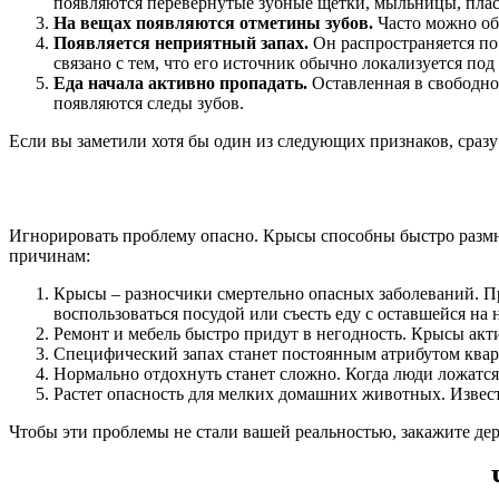
появляются перевернутые зубные щетки, мыльницы, плас
На вещах появляются отметины зубов.
Часто можно об
Появляется неприятный запах.
Он распространяется по
связано с тем, что его источник обычно локализуется по
Еда начала активно пропадать.
Оставленная в свободно
появляются следы зубов.
Если вы заметили хотя бы один из следующих признаков, сраз
Игнорировать проблему опасно. Крысы способны быстро размно
причинам:
Крысы – разносчики смертельно опасных заболеваний. Пр
воспользоваться посудой или съесть еду с оставшейся на
Ремонт и мебель быстро придут в негодность. Крысы акти
Специфический запах станет постоянным атрибутом кварт
Нормально отдохнуть станет сложно. Когда люди ложатся 
Растет опасность для мелких домашних животных. Извест
Чтобы эти проблемы не стали вашей реальностью, закажите де