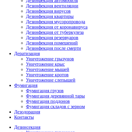
Дезинфекция автомобиля
Дезинфекция вентиляции
Дезинфекция вирусов
Дезинфекция квартиры
Дезинфекция мусоропровода
Дезинфекция от коронавируса
Дезинфекция от туберкулеза
Дезинфекция резервуаров
Дезинфекция помещений
Дезинфекция после смерти
Дератизация
Уничтожение грызунов
Уничтожение крыс
Уничтожение мышей
Уничтожение кротов
Уничтожение слепышей
Фумигация
Фумигация грузов
Фумигация деревянной тары
Фумигация поддонов
Фумигация складов с зерном
Дезодорация
Контакты
Дезинсекция