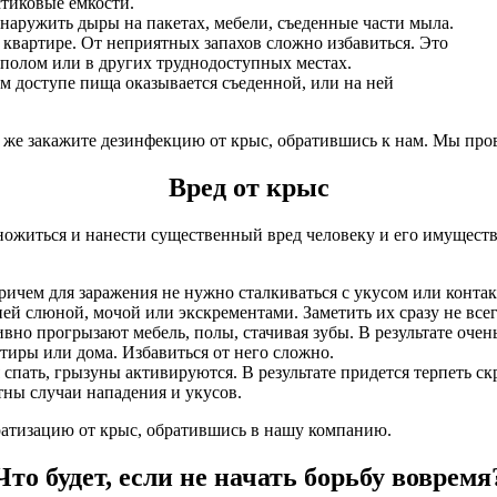
тиковые емкости.
наружить дыры на пакетах, мебели, съеденные части мыла.
 квартире. От неприятных запахов сложно избавиться. Это
д полом или в других труднодоступных местах.
м доступе пища оказывается съеденной, или на ней
у же закажите дезинфекцию от крыс, обратившись к нам. Мы про
Вред от крыс
житься и нанести существенный вред человеку и его имуществу
ичем для заражения не нужно сталкиваться с укусом или конта
 ней слюной, мочой или экскрементами. Заметить их сразу не все
вно прогрызают мебель, полы, стачивая зубы. В результате оче
иры или дома. Избавиться от него сложно.
спать, грызуны активируются. В результате придется терпеть ск
ны случаи нападения и укусов.
ратизацию от крыс, обратившись в нашу компанию.
Что будет, если не начать борьбу вовремя