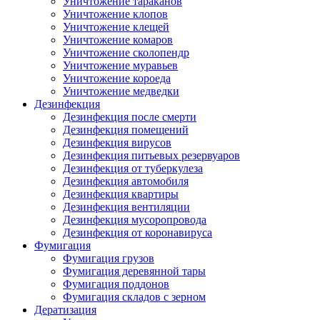
Уничтожение тараканов
Уничтожение клопов
Уничтожение клещей
Уничтожение комаров
Уничтожение сколопендр
Уничтожение муравьев
Уничтожение короеда
Уничтожение медведки
Дезинфекция
Дезинфекция после смерти
Дезинфекция помещений
Дезинфекция вирусов
Дезинфекция питьевых резервуаров
Дезинфекция от туберкулеза
Дезинфекция автомобиля
Дезинфекция квартиры
Дезинфекция вентиляции
Дезинфекция мусоропровода
Дезинфекция от коронавируса
Фумигация
Фумигация грузов
Фумигация деревянной тары
Фумигация поддонов
Фумигация складов с зерном
Дератизация