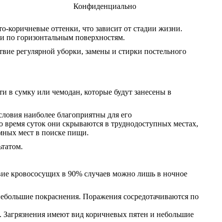
Конфиденциально
о-коричневые оттенки, что зависит от стадии жизни.
 и по горизонтальным поверхностям.
твие регулярной уборки, замены и стирки постельного
ти в сумку или чемодан, которые будут занесены в
условия наиболее благоприятны для его
о время суток они скрываются в труднодоступных местах,
омных мест в поиске пищи.
татом.
твие кровососущих в 90% случаев можно лишь в ночное
 небольшие покраснения. Поражения сосредотачиваются по
е. Загрязнения имеют вид коричневых пятен и небольшие