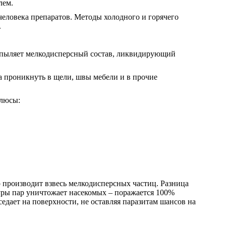
лем.
человека препаратов. Методы холодного и горячего
.
аспыляет мелкодисперсный состав, ликвидирующий
на проникнуть в щели, швы мебели и в прочие
плюсы:
 производит взвесь мелкодисперсных частиц. Разница
туры пар уничтожает насекомых – поражается 100%
седает на поверхности, не оставляя паразитам шансов на