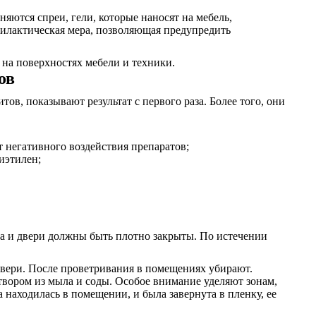
яются спреи, гели, которые наносят на мебель,
илактическая мера, позволяющая предупредить
на поверхностях мебели и техники.
ов
ов, показывают результат с первого раза. Более того, они
т негативного воздействия препаратов;
иэтилен;
кна и двери должны быть плотно закрыты. По истечении
 двери. После проветривания в помещениях убирают.
створом из мыла и соды. Особое внимание уделяют зонам,
 находилась в помещении, и была завернута в пленку, ее