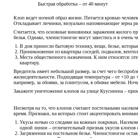
Быстрая обработка – от 40 минут
Клоп ведет ночной образ жизни. Питается кровью человек
Откладывает личинки, визуально напоминающие зерна рис
Считается, что основные виновники заражения жилого про
белья. Однако, членистоногие могут завестись и в очень
В дом принесли бытовую технику, вещи, белье, которы
Проникновение из квартиры соседей, подвалов, вентил
Места общественного назначения. К ним относятся: оте
квартиру.
Вредитель имеет небольшой размер, за счет чего беспробл
жизнедеятельности. Подходящая температура – от +10 до 
например, за обоями, за плинтусом, в обивке мебели. Но
Закажите уничтожение клопов на улице Куусинена – при
Несмотря на то, что клопов считают постельными насеком
время. Признаки, на которых стоит акцентировать вниман
Укусы ночью со следами на кожных покровах. Насеком
одной линии – отличительный признак укусов клопов 
Загрязнения на постельном белье. Членистоногие оста