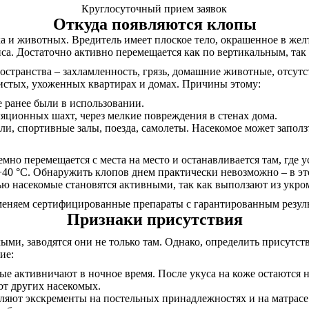
Круглосуточный прием заявок
Откуда появляются клопы
а и животных. Вредитель имеет плоское тело, окрашенное в желт
а. Достаточно активно перемещается как по вертикальным, так
странства – захламленность, грязь, домашние животные, отсутс
 чистых, ухоженных квартирах и домах. Причины этому:
е ранее были в использовании.
яционных шахт, через мелкие повреждения в стенах дома.
ли, спортивные залы, поезда, самолеты. Насекомое может заполз
емно перемещается с места на место и останавливается там, где 
+40 °С. Обнаружить клопов днем практически невозможно – в эт
чью насекомые становятся активными, так как выползают из укр
меняем сертифицированные препараты с гарантированным резуль
Признаки присутствия
ыми, заводятся они не только там. Однако, определить присутс
ие:
ые активничают в ночное время. После укуса на коже остаются
от других насекомых.
вляют экскременты на постельных принадлежностях и на матрас