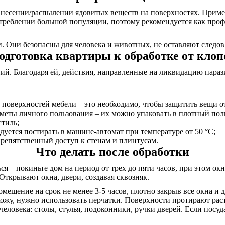
несении/распылении ядовитых веществ на поверхностях. Примен
треблении большой популяции, поэтому рекомендуется как проф
 Они безопасны для человека и животных, не оставляют следов 
одготовка квартиры к обработке от клоп
. Благодаря ей, действия, направленные на ликвидацию паразит
 поверхностей мебели – это необходимо, чтобы защитить вещи о
дметы личного пользования – их можно упаковать в плотный пол
стиль;
дуется постирать в машине-автомат при температуре от 50 °C;
репятственный доступ к стенам и плинтусам.
Что делать после обработки
я – покиньте дом на период от трех до пяти часов, при этом о
Открывают окна, двери, создавая сквозняк.
омещение на срок не менее 3-5 часов, плотно закрыв все окна и
 кожу, нужно использовать перчатки. Поверхности протирают ра
еловека: столы, стулья, подоконники, ручки дверей. Если посуда