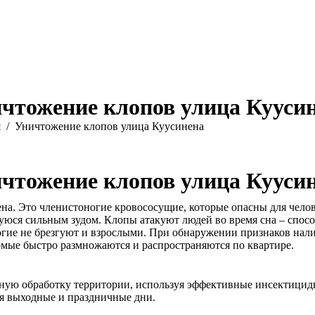
чтожение клопов улица Кууси
ь:
я
Уничтожение клопов улица Куусинена
чтожение клопов улица Кууси
на. Это членистоногие кровососущие, которые опасны для чело
ся сильным зудом. Клопы атакуют людей во время сна – спосо
огие не брезгуют и взрослыми. При обнаружении признаков нал
омые быстро размножаются и распространяются по квартире.
ю обработку территории, используя эффективные инсектицидны
я выходные и праздничные дни.