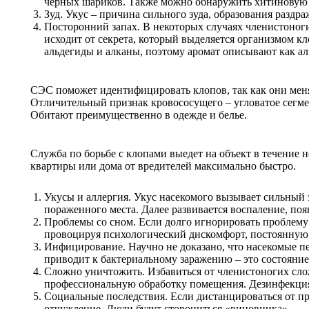
черных шариков. Также можно обнаружить хитиновую 
Зуд. Укус – причина сильного зуда, образования раздр
Посторонний запах. В некоторых случаях членистоноги
исходит от секрета, который выделяется организмом кл
альдегиды и алканы, поэтому аромат описывают как ал
СЭС поможет идентифицировать клопов, так как они меня
Отличительный признак кровососущего – угловатое сегме
Обитают преимущественно в одежде и белье.
Служба по борьбе с клопами выедет на объект в течение 
квартиры или дома от вредителей максимально быстро.
Укусы и аллергия. Укус насекомого вызывает сильный
пораженного места. Далее развивается воспаление, по
Проблемы со сном. Если долго игнорировать проблему 
провоцируя психологический дискомфорт, постоянную у
Инфицирование. Научно не доказано, что насекомые п
приводит к бактериальному заражению – это состояни
Сложно уничтожить. Избавиться от членистоногих сло
профессиональную обработку помещения. Дезинфекция 
Социальные последствия. Если дистанцироваться от п
отчуждение. Люди будут сторониться «виновника».