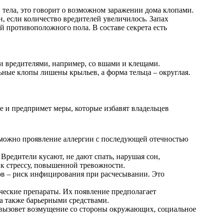
и тела, это говорит о возможном заражении дома клопами.
, если количество вредителей увеличилось. Запах
й противоположного пола. В составе секрета есть
и вредителями, например, со вшами и клещами.
ьные клопы лишены крыльев, а форма тельца – округлая.
ие и предпримет меры, которые избавят владельцев
озможно проявление аллергии с последующей отечностью
Вредители кусают, не дают спать, нарушая сон,
 к стрессу, повышенной тревожности.
ов – риск инфицирования при расчесывании. Это
ческие препараты. Их появление предполагает
а также барьерными средствами.
о вызовет возмущение со стороны окружающих, социальное