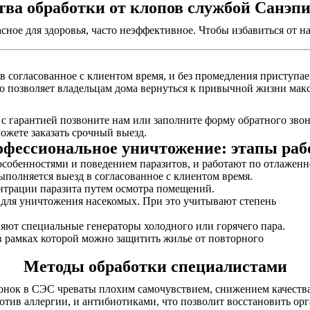
ва обработки от клопов службой Санэп
асное для здоровья, часто неэффективное. Чтобы избавиться от
в согласованное с клиентом время, и без промедления приступае
то позволяет владельцам дома вернуться к привычной жизни макс
 гарантией позвоните нам или заполните форму обратного звон
жете заказать срочный выезд.
фессиональное уничтожение: этапы ра
собенностями и поведением паразитов, и работают по отлаженн
выполняется выезд в согласованное с клиентом время.
нтрации паразита путем осмотра помещений.
ы для уничтожения насекомых. При это учитывают степень
няют специальные генераторы холодного или горячего пара.
в рамках которой можно защитить жилье от повторного
Методы обработки специалистами
онок в СЭС чреваты плохим самочувствием, снижением качества
отив аллергии, и антибиотиками, что позволит восстановить ор