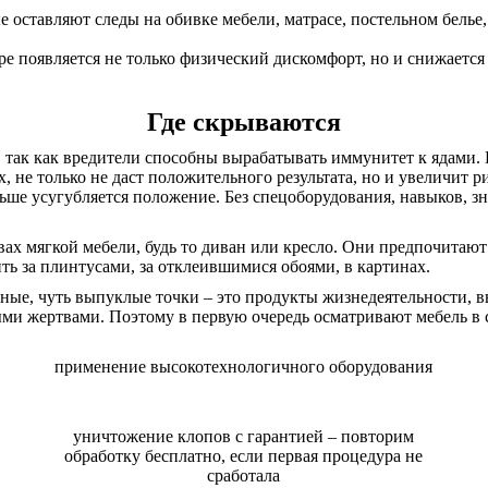
оставляют следы на обивке мебели, матрасе, постельном белье,
ре появляется не только физический дискомфорт, но и снижается
Где скрываются
, так как вредители способны вырабатывать иммунитет к ядами
 не только не даст положительного результата, но и увеличит р
ьше усугубляется положение. Без спецоборудования, навыков, з
ах мягкой мебели, будь то диван или кресло. Они предпочитаю
ь за плинтусами, за отклеившимися обоями, в картинах.
ые, чуть выпуклые точки – это продукты жизнедеятельности, вы
и жертвами. Поэтому в первую очередь осматривают мебель в сп
применение высокотехнологичного оборудования
уничтожение клопов с гарантией – повторим
обработку бесплатно, если первая процедура не
сработала