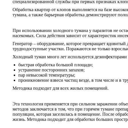
специализированной службы при первых признаках клопов
Обработка квартир от клопов выполняется на базе высок
тумана, а также барьерная обработка демонстрируют поло
При использовании холодного тумана у паразитов не ост
насекомых. Сила действия зависит от характеристик инсе
Генератор – оборудование, которое превращает ядовитый 
труднодоступные участки. Поражаются не только взрослые
Холодный туман много лет используется дезинфекторами 
быстрая обработка большой площади;
устранение посторонних запахов;
пар невысокой температуры;
проникновение взвеси частиц везде, в том числе и в т
Методика подходит для всех жилых помещений.
Эта технология применяется при сильном заражении объе
методов заключается в том, что при горячем тумане преп
популяции, которая заселилась в помещение. После обрабо
жизнь. Методика подходит для обработки больших простра