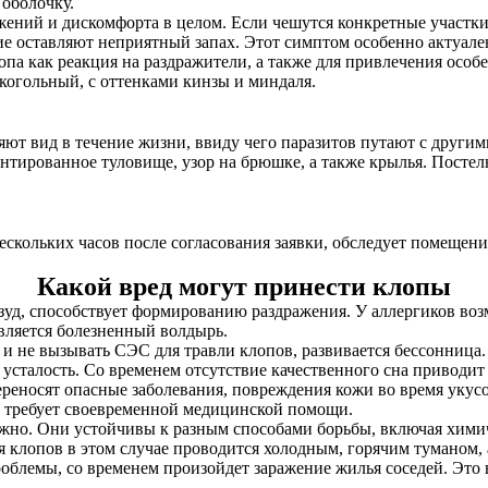
оболочку.
ажений и дискомфорта в целом. Если чешутся конкретные участк
е оставляют неприятный запах. Этот симптом особенно актуален
опа как реакция на раздражители, а также для привлечения особе
когольный, с оттенками кинзы и миндаля.
ют вид в течение жизни, ввиду чего паразитов путают с другим
нтированное туловище, узор на брюшке, а также крылья. Постел
нескольких часов после согласования заявки, обследует помещен
Какой вред могут принести клопы
 зуд, способствует формированию раздражения. У аллергиков в
является болезненный волдырь.
и не вызывать СЭС для травли клопов, развивается бессонница. 
сталость. Со временем отсутствие качественного сна приводит
ереносят опасные заболевания, повреждения кожи во время укус
е требует своевременной медицинской помощи.
жно. Они устойчивы к разным способами борьбы, включая хими
клопов в этом случае проводится холодным, горячим туманом, 
роблемы, со временем произойдет заражение жилья соседей. Эт