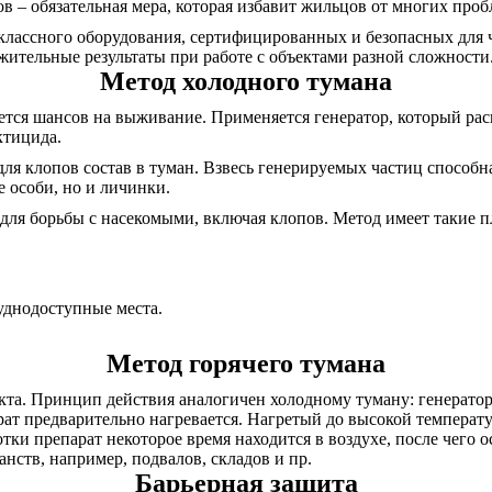
 – обязательная мера, которая избавит жильцов от многих проб
оклассного оборудования, сертифицированных и безопасных для 
жительные результаты при работе с объектами разной сложности
Метод холодного тумана
ается шансов на выживание. Применяется генератор, который р
ктицида.
для клопов состав в туман. Взвесь генерируемых частиц способ
 особи, но и личинки.
для борьбы с насекомыми, включая клопов. Метод имеет такие 
руднодоступные места.
Метод горячего тумана
кта. Принцип действия аналогичен холодному туману: генератор
арат предварительно нагревается. Нагретый до высокой темпера
тки препарат некоторое время находится в воздухе, после чего о
нств, например, подвалов, складов и пр.
Барьерная защита