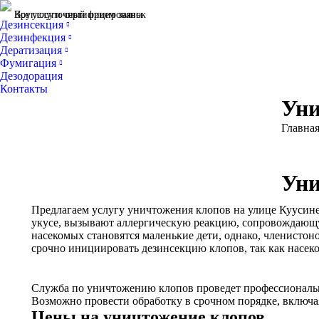
Все услуги сертифицированы
Круглосуточный прием заявок
Дезинсекция
Дезинфекция
Дератизация
Фумигация
Дезодорация
Контакты
Уни
Вы здес
Главна
Уни
Предлагаем услугу уничтожения клопов на улице Куусине
укусе, вызывают аллергическую реакцию, сопровождающую
насекомых становятся маленькие дети, однако, членистон
срочно инициировать дезинсекцию клопов, так как насек
Служба по уничтожению клопов проведет профессиональну
Возможно провести обработку в срочном порядке, включа
Цены на уничтожение клопов