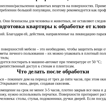
несении/распылении ядовитых веществ на поверхностях. Примен
треблении большой популяции, поэтому рекомендуется как проф
 Они безопасны для человека и животных, не оставляют следов 
одготовка квартиры к обработке от клоп
. Благодаря ей, действия, направленные на ликвидацию паразит
 поверхностей мебели – это необходимо, чтобы защитить вещи о
дметы личного пользования – их можно упаковать в плотный пол
стиль;
дуется постирать в машине-автомат при температуре от 50 °C;
репятственный доступ к стенам и плинтусам.
Что делать после обработки
я – покиньте дом на период от трех до пяти часов, при этом о
Открывают окна, двери, создавая сквозняк.
омещение на срок не менее 3-5 часов, плотно закрыв все окна и
 кожу, нужно использовать перчатки. Поверхности протирают ра
еловека: столы, стулья, подоконники, ручки дверей. Если посуда