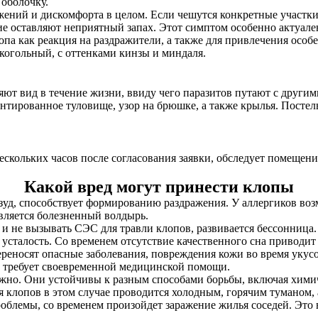
оболочку.
ажений и дискомфорта в целом. Если чешутся конкретные участк
е оставляют неприятный запах. Этот симптом особенно актуален
опа как реакция на раздражители, а также для привлечения особе
когольный, с оттенками кинзы и миндаля.
ют вид в течение жизни, ввиду чего паразитов путают с другим
нтированное туловище, узор на брюшке, а также крылья. Постел
нескольких часов после согласования заявки, обследует помещен
Какой вред могут принести клопы
 зуд, способствует формированию раздражения. У аллергиков в
является болезненный волдырь.
и не вызывать СЭС для травли клопов, развивается бессонница. 
сталость. Со временем отсутствие качественного сна приводит
ереносят опасные заболевания, повреждения кожи во время укус
е требует своевременной медицинской помощи.
жно. Они устойчивы к разным способами борьбы, включая хими
клопов в этом случае проводится холодным, горячим туманом, 
роблемы, со временем произойдет заражение жилья соседей. Эт