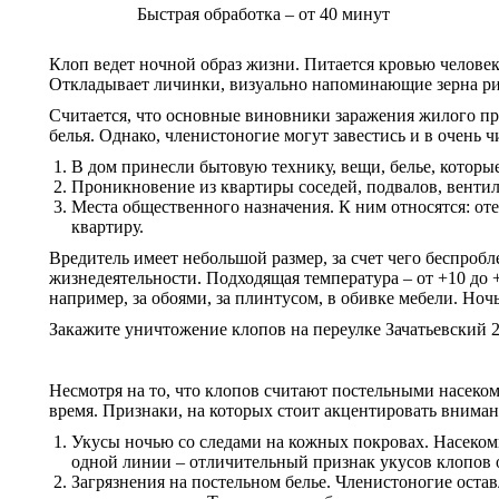
Быстрая обработка – от 40 минут
Клоп ведет ночной образ жизни. Питается кровью человек
Откладывает личинки, визуально напоминающие зерна рис
Считается, что основные виновники заражения жилого про
белья. Однако, членистоногие могут завестись и в очень
В дом принесли бытовую технику, вещи, белье, которы
Проникновение из квартиры соседей, подвалов, вентил
Места общественного назначения. К ним относятся: оте
квартиру.
Вредитель имеет небольшой размер, за счет чего беспробл
жизнедеятельности. Подходящая температура – от +10 до 
например, за обоями, за плинтусом, в обивке мебели. Но
Закажите уничтожение клопов на переулке Зачатьевский 
Несмотря на то, что клопов считают постельными насеком
время. Признаки, на которых стоит акцентировать вниман
Укусы ночью со следами на кожных покровах. Насеком
одной линии – отличительный признак укусов клопов 
Загрязнения на постельном белье. Членистоногие оста