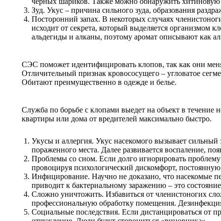
черных шариков. Также можно обнаружить хитиновую 
Зуд. Укус – причина сильного зуда, образования раздр
Посторонний запах. В некоторых случаях членистоноги
исходит от секрета, который выделяется организмом кл
альдегиды и алканы, поэтому аромат описывают как ал
СЭС поможет идентифицировать клопов, так как они меня
Отличительный признак кровососущего – угловатое сегме
Обитают преимущественно в одежде и белье.
Служба по борьбе с клопами выедет на объект в течение 
квартиры или дома от вредителей максимально быстро.
Укусы и аллергия. Укус насекомого вызывает сильный
пораженного места. Далее развивается воспаление, по
Проблемы со сном. Если долго игнорировать проблему 
провоцируя психологический дискомфорт, постоянную у
Инфицирование. Научно не доказано, что насекомые п
приводит к бактериальному заражению – это состояни
Сложно уничтожить. Избавиться от членистоногих сло
профессиональную обработку помещения. Дезинфекция 
Социальные последствия. Если дистанцироваться от п
отчуждение. Люди будут сторониться «виновника».