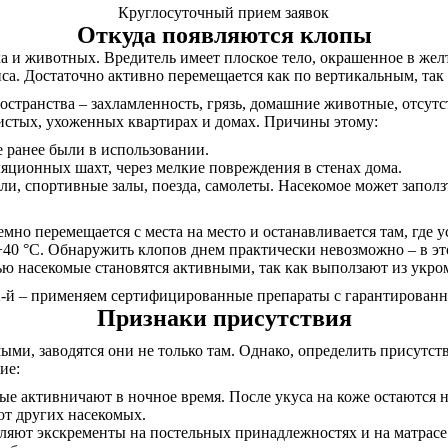
Круглосуточный прием заявок
Откуда появляются клопы
а и животных. Вредитель имеет плоское тело, окрашенное в желт
а. Достаточно активно перемещается как по вертикальным, так
странства – захламленность, грязь, домашние животные, отсутс
 чистых, ухоженных квартирах и домах. Причины этому:
е ранее были в использовании.
яционных шахт, через мелкие повреждения в стенах дома.
ли, спортивные залы, поезда, самолеты. Насекомое может заполз
емно перемещается с места на место и останавливается там, где 
+40 °С. Обнаружить клопов днем практически невозможно – в эт
чью насекомые становятся активными, так как выползают из укр
2-й – применяем сертифицированные препараты с гарантированн
Признаки присутствия
ыми, заводятся они не только там. Однако, определить присутс
ие:
ые активничают в ночное время. После укуса на коже остаются
от других насекомых.
вляют экскременты на постельных принадлежностях и на матрас