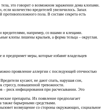
и тела, это говорит о возможном заражении дома клопами.
, если количество вредителей увеличилось. Запах
й противоположного пола. В составе секрета есть
и вредителями, например, со вшами и клещами.
ьные клопы лишены крыльев, а форма тельца – округлая.
ие и предпримет меры, которые избавят владельцев
озможно проявление аллергии с последующей отечностью
Вредители кусают, не дают спать, нарушая сон,
 к стрессу, повышенной тревожности.
ов – риск инфицирования при расчесывании. Это
ческие препараты. Их появление предполагает
а также барьерными средствами.
о вызовет возмущение со стороны окружающих, социальное