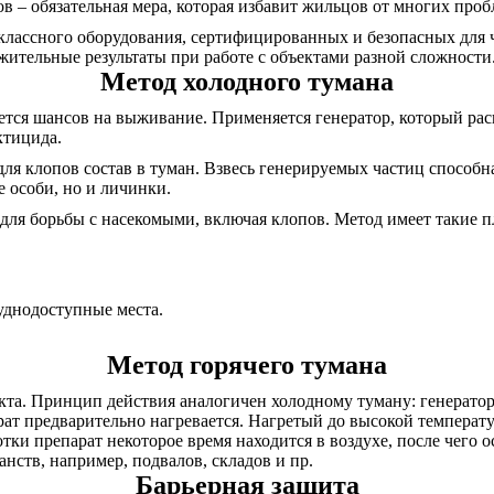
 – обязательная мера, которая избавит жильцов от многих проб
оклассного оборудования, сертифицированных и безопасных для 
жительные результаты при работе с объектами разной сложности
Метод холодного тумана
ается шансов на выживание. Применяется генератор, который р
ктицида.
для клопов состав в туман. Взвесь генерируемых частиц способ
 особи, но и личинки.
для борьбы с насекомыми, включая клопов. Метод имеет такие 
руднодоступные места.
Метод горячего тумана
кта. Принцип действия аналогичен холодному туману: генератор
арат предварительно нагревается. Нагретый до высокой темпера
тки препарат некоторое время находится в воздухе, после чего о
нств, например, подвалов, складов и пр.
Барьерная защита