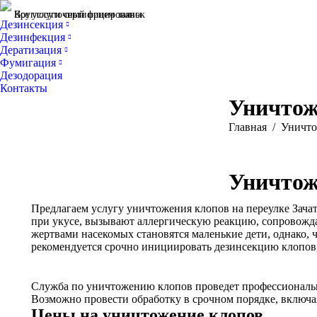
Все услуги сертифицированы
Круглосуточный прием заявок
Дезинсекция
Дезинфекция
Дератизация
Фумигация
Дезодорация
Контакты
Уничтож
Вы здесь:
Главная
Уничто
Уничтож
Предлагаем услугу уничтожения клопов на переулке Зача
при укусе, вызывают аллергическую реакцию, сопровожда
жертвами насекомых становятся маленькие дети, однако,
рекомендуется срочно инициировать дезинсекцию клопов,
Служба по уничтожению клопов проведет профессиональну
Возможно провести обработку в срочном порядке, включа
Цены на уничтожение клопов