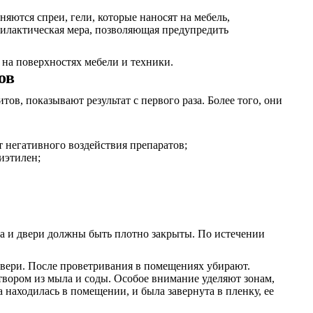
яются спреи, гели, которые наносят на мебель,
илактическая мера, позволяющая предупредить
на поверхностях мебели и техники.
ов
ов, показывают результат с первого раза. Более того, они
т негативного воздействия препаратов;
иэтилен;
кна и двери должны быть плотно закрыты. По истечении
 двери. После проветривания в помещениях убирают.
створом из мыла и соды. Особое внимание уделяют зонам,
 находилась в помещении, и была завернута в пленку, ее