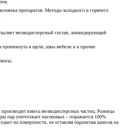
лем.
человека препаратов. Методы холодного и горячего
.
аспыляет мелкодисперсный состав, ликвидирующий
на проникнуть в щели, швы мебели и в прочие
плюсы:
 производит взвесь мелкодисперсных частиц. Разница
туры пар уничтожает насекомых – поражается 100%
седает на поверхности, не оставляя паразитам шансов на