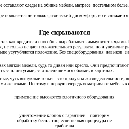
оставляют следы на обивке мебели, матрасе, постельном белье,
ре появляется не только физический дискомфорт, но и снижается
Где скрываются
, так как вредители способны вырабатывать иммунитет к ядами
 не только не даст положительного результата, но и увеличит р
ьше усугубляется положение. Без спецоборудования, навыков, з
ах мягкой мебели, будь то диван или кресло. Они предпочитаю
ь за плинтусами, за отклеившимися обоями, в картинах.
ые, чуть выпуклые точки – это продукты жизнедеятельности, вы
и жертвами. Поэтому в первую очередь осматривают мебель в сп
применение высокотехнологичного оборудования
уничтожение клопов с гарантией – повторим
обработку бесплатно, если первая процедура не
сработала