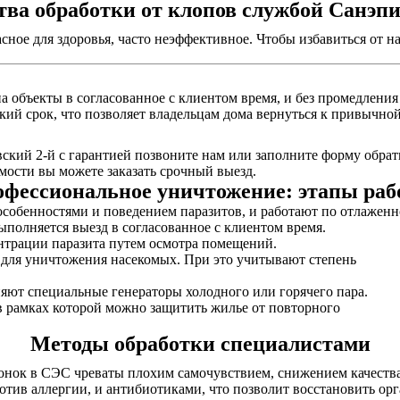
ва обработки от клопов службой Санэп
асное для здоровья, часто неэффективное. Чтобы избавиться от
а объекты в согласованное с клиентом время, и без промедления
кий срок, что позволяет владельцам дома вернуться к привычной
ский 2-й с гарантией позвоните нам или заполните форму обрат
ости вы можете заказать срочный выезд.
фессиональное уничтожение: этапы ра
собенностями и поведением паразитов, и работают по отлаженн
выполняется выезд в согласованное с клиентом время.
нтрации паразита путем осмотра помещений.
ы для уничтожения насекомых. При это учитывают степень
няют специальные генераторы холодного или горячего пара.
в рамках которой можно защитить жилье от повторного
Методы обработки специалистами
онок в СЭС чреваты плохим самочувствием, снижением качества
отив аллергии, и антибиотиками, что позволит восстановить ор