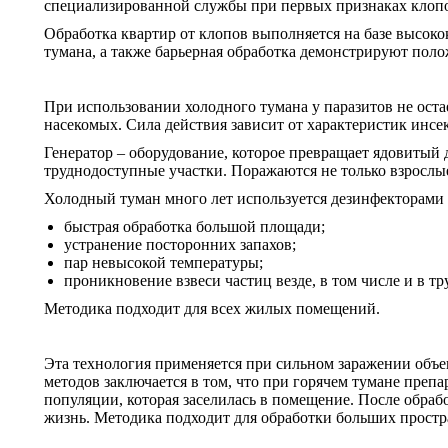
специализированной службы при первых признаках клопов
Обработка квартир от клопов выполняется на базе высок
тумана, а также барьерная обработка демонстрируют поло
При использовании холодного тумана у паразитов не ост
насекомых. Сила действия зависит от характеристик инсе
Генератор – оборудование, которое превращает ядовитый 
труднодоступные участки. Поражаются не только взрослые
Холодный туман много лет используется дезинфекторами 
быстрая обработка большой площади;
устранение посторонних запахов;
пар невысокой температуры;
проникновение взвеси частиц везде, в том числе и в т
Методика подходит для всех жилых помещений.
Эта технология применяется при сильном заражении объе
методов заключается в том, что при горячем тумане преп
популяции, которая заселилась в помещение. После обрабо
жизнь. Методика подходит для обработки больших простра