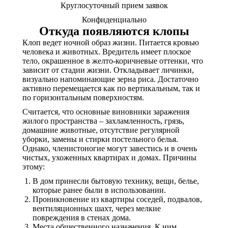
Круглосуточный прием заявок
Конфиденциально
Откуда появляются клопы
Клоп ведет ночной образ жизни. Питается кровью
человека и животных. Вредитель имеет плоское
тело, окрашенное в желто-коричневые оттенки, что
зависит от стадии жизни. Откладывает личинки,
визуально напоминающие зерна риса. Достаточно
активно перемещается как по вертикальным, так и
по горизонтальным поверхностям.
Считается, что основные виновники заражения
жилого пространства – захламленность, грязь,
домашние животные, отсутствие регулярной
уборки, замены и стирки постельного белья.
Однако, членистоногие могут завестись и в очень
чистых, ухоженных квартирах и домах. Причины
этому:
В дом принесли бытовую технику, вещи, белье,
которые ранее были в использовании.
Проникновение из квартиры соседей, подвалов,
вентиляционных шахт, через мелкие
повреждения в стенах дома.
Места общественного назначения. К ним