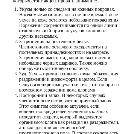
которых стоит акцентировать внимание:
Укусы ночью со следами на кожных покровах.
Насекомые активничают в ночное время. После
укуса на коже остаются небольшие покраснения.
Поражения сосредотачиваются по одной линии –
отличительный признак укусов клопов от
других насекомых.
Загрязнения на постельном белье.
Членистоногие оставляют экскременты на
постельных принадлежностях и на матрасе.
Загрязнения имеют вид коричневых пятен и
небольшие черных шариков. Также можно
обнаружить хитиновую оболочку.
Зуд. Укус – причина сильного зуда, образования
раздражений и дискомфорта в целом. Если
чешутся конкретные участки тела, это говорит о
возможном заражении дома клопами.
Посторонний запах. В некоторых случаях
членистоногие оставляют неприятный запах.
Этот симптом особенно актуален, если
количество вредителей увеличилось. Запах
исходит от секрета, который выделяется
организмом клопа как реакция на раздражители,
а также для привлечения особей
противоположного пола. В составе секрета есть