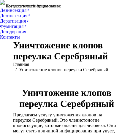
Все услуги сертифицированы
Круглосуточный прием заявок
Дезинсекция
Дезинфекция
Дератизация
Фумигация
Дезодорация
Контакты
Уничтожение клопов
переулка Серебряный
Вы здесь:
Главная
Уничтожение клопов переулка Серебряный
Уничтожение клопов
переулка Серебряный
Предлагаем услугу уничтожения клопов на
переулке Серебряный. Это членистоногие
кровососущие, которые опасны для человека. Они
могут стать причиной инфицирования при укусе,