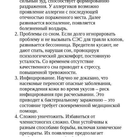
сильный зуд, способствует формированию
раздражения. У аллергиков возможно
проявление аллергии с последующей
отечностью пораженного места. Далее
развивается воспаление, появляется
болезненный волдырь.
Проблемы со сном. Если долго игнорировать
проблему и не вызывать СЭС для травли клопов,
развивается бессонница. Вредители кусают, не
дают спать, нарушая сон, провоцируя
психологический дискомфорт, постоянную
усталость. Со временем отсутствие
качественного сна приводит к стрессу,
повышенной тревожности.
Инфицирование. Научно не доказано, что
насекомые переносят опасные заболевания,
повреждения кожи во время укусов – риск
инфицирования при расчесывании. Это
приводит к бактериальному заражению – это
состояние требует своевременной медицинской
помощи.
Сложно уничтожить. Избавиться от
членистоногих сложно. Они устойчивы к
разным способами борьбы, включая химические
препараты. Их появление предполагает