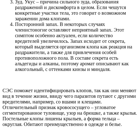
Зуд. Укус – причина сильного зуда, образования
раздражений и дискомфорта в целом. Если чешутся
конкретные участки тела, это говорит о возможном
заражении дома клопами.
Посторонний запах. В некоторых случаях
членистоногие оставляют неприятный запах. Этот
симптом особенно актуален, если количество
вредителей увеличилось. Запах исходит от секрета,
который выделяется организмом клопа как реакция на
раздражители, а также для привлечения особей
противоположного пола. В составе секрета есть
альдегиды и алканы, поэтому аромат описывают как
алкогольный, с оттенками кинзы и миндаля.
СЭС поможет идентифицировать клопов, так как они меняют
вид в течение жизни, ввиду чего паразитов путают с другими
вредителями, например, со вшами и клещами.
Отличительный признак кровососущего – угловатое
сегментированное туловище, узор на брюшке, а также крылья.
Постельные клопы лишены крыльев, а форма тельца –
округлая. Обитают преимущественно в одежде и белье.