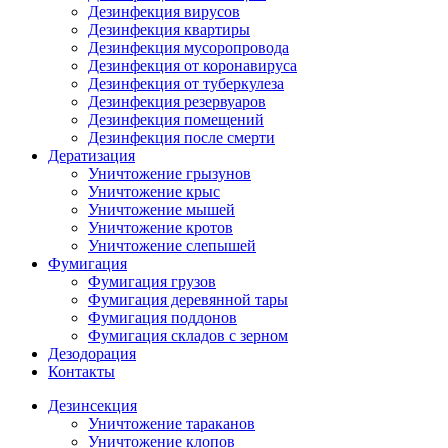
Дезинфекция вирусов
Дезинфекция квартиры
Дезинфекция мусоропровода
Дезинфекция от коронавируса
Дезинфекция от туберкулеза
Дезинфекция резервуаров
Дезинфекция помещений
Дезинфекция после смерти
Дератизация
Уничтожение грызунов
Уничтожение крыс
Уничтожение мышей
Уничтожение кротов
Уничтожение слепышей
Фумигация
Фумигация грузов
Фумигация деревянной тары
Фумигация поддонов
Фумигация складов с зерном
Дезодорация
Контакты
Дезинсекция
Уничтожение тараканов
Уничтожение клопов