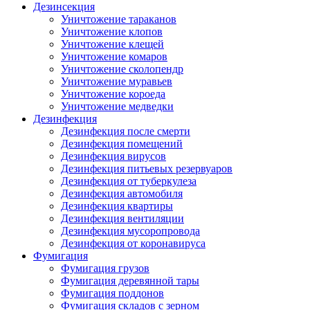
Дезинсекция
Уничтожение тараканов
Уничтожение клопов
Уничтожение клещей
Уничтожение комаров
Уничтожение сколопендр
Уничтожение муравьев
Уничтожение короеда
Уничтожение медведки
Дезинфекция
Дезинфекция после смерти
Дезинфекция помещений
Дезинфекция вирусов
Дезинфекция питьевых резервуаров
Дезинфекция от туберкулеза
Дезинфекция автомобиля
Дезинфекция квартиры
Дезинфекция вентиляции
Дезинфекция мусоропровода
Дезинфекция от коронавируса
Фумигация
Фумигация грузов
Фумигация деревянной тары
Фумигация поддонов
Фумигация складов с зерном