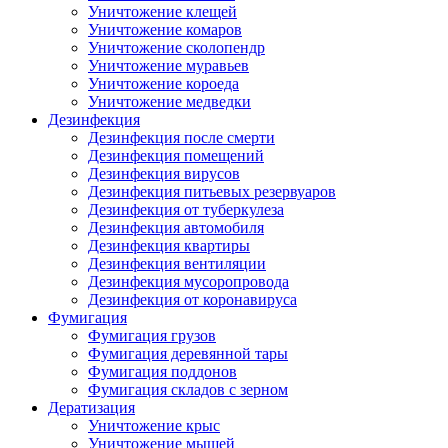
Уничтожение клещей
Уничтожение комаров
Уничтожение сколопендр
Уничтожение муравьев
Уничтожение короеда
Уничтожение медведки
Дезинфекция
Дезинфекция после смерти
Дезинфекция помещений
Дезинфекция вирусов
Дезинфекция питьевых резервуаров
Дезинфекция от туберкулеза
Дезинфекция автомобиля
Дезинфекция квартиры
Дезинфекция вентиляции
Дезинфекция мусоропровода
Дезинфекция от коронавируса
Фумигация
Фумигация грузов
Фумигация деревянной тары
Фумигация поддонов
Фумигация складов с зерном
Дератизация
Уничтожение крыс
Уничтожение мышей