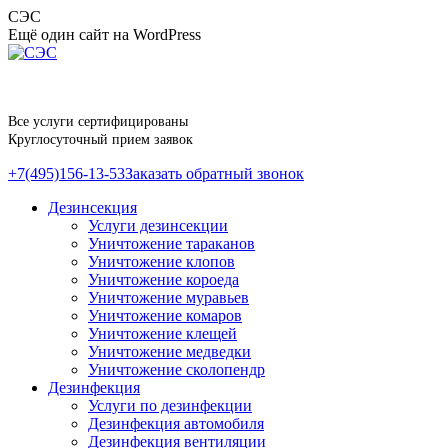
Перейти
СЭС
к
Ещё один сайт на WordPress
содержанию
Все услуги сертифицированы
Круглосуточный прием заявок
+7(495)156-13-53
Заказать обратный звонок
Дезинсекция
Услуги дезинсекции
Уничтожение тараканов
Уничтожение клопов
Уничтожение короеда
Уничтожение муравьев
Уничтожение комаров
Уничтожение клещей
Уничтожение медведки
Уничтожение сколопендр
Дезинфекция
Услуги по дезинфекции
Дезинфекция автомобиля
Дезинфекция вентиляции