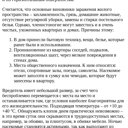
Считается, что основные виновники заражения жилого
пространства – захламленность, грязь, домашние животные,
отсутствие регулярной уборки, замены и стирки постельного
белья. Однако, членистоногие могут завестись и в очень
чистых, ухоженных квартирах и домах. Причины этому:
В дом принесли бытовую технику, вещи, белье, которые
ранее были в использовании.
Проникновение из квартиры соседей, подвалов,
вентиляционных шахт, через мелкие повреждения в
стенах дома.
Места общественного назначения. К ним относятся:
отели, спортивные залы, поезда, самолеты. Насекомое
может заползти в сумку или чемодан, которые будут
занесены в квартиру.
Вредитель имеет небольшой размер, за счет чего
беспроблемно перемещается с места на место и
останавливается там, где условия наиболее благоприятны для
его жизнедеятельности. Подходящая температура – от +10 до
+40 °С. Обнаружить клопов днем практически невозможно –
в это время суток они скрываются в труднодоступных местах,
например, за обоями, за плинтусом, в обивке мебели. Ночью
насекомые становятся активными, так как выползают из