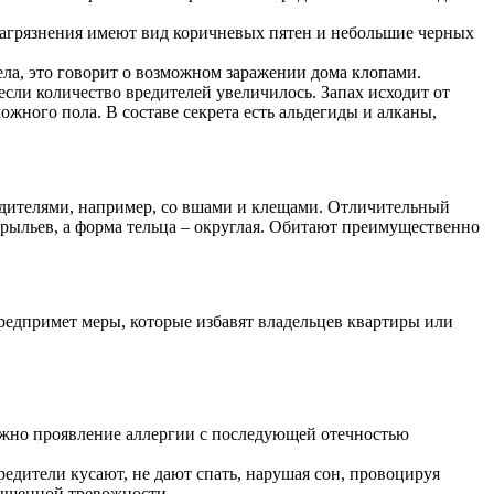
 Загрязнения имеют вид коричневых пятен и небольшие черных
ела, это говорит о возможном заражении дома клопами.
сли количество вредителей увеличилось. Запах исходит от
ожного пола. В составе секрета есть альдегиды и алканы,
едителями, например, со вшами и клещами. Отличительный
рыльев, а форма тельца – округлая. Обитают преимущественно
предпримет меры, которые избавят владельцев квартиры или
ожно проявление аллергии с последующей отечностью
едители кусают, не дают спать, нарушая сон, провоцируя
вышенной тревожности.