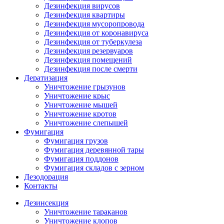
Дезинфекция вирусов
Дезинфекция квартиры
Дезинфекция мусоропровода
Дезинфекция от коронавируса
Дезинфекция от туберкулеза
Дезинфекция резервуаров
Дезинфекция помещений
Дезинфекция после смерти
Дератизация
Уничтожение грызунов
Уничтожение крыс
Уничтожение мышей
Уничтожение кротов
Уничтожение слепышей
Фумигация
Фумигация грузов
Фумигация деревянной тары
Фумигация поддонов
Фумигация складов с зерном
Дезодорация
Контакты
Дезинсекция
Уничтожение тараканов
Уничтожение клопов