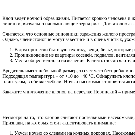
Клоп ведет ночной образ жизни. Питается кровью человека и ж
личинки, визуально напоминающие зерна риса. Достаточно акт
Считается, что основные виновники заражения жилого простран
Однако, членистоногие могут завестись и в очень чистых, ухо
В дом принесли бытовую технику, вещи, белье, которые 
Проникновение из квартиры соседей, подвалов, вентиляц
Места общественного назначения. К ним относятся: отели
Вредитель имеет небольшой размер, за счет чего беспроблемно 
Подходящая температура – от +10 до +40 °С. Обнаружить клопо
плинтусом, в обивке мебели. Ночью насекомые становятся акт
Закажите уничтожение клопов на переулке Новинский – приме
Несмотря на то, что клопов считают постельными насекомыми, 
Признаки, на которых стоит акцентировать внимание:
Укусы ночью со следами на кожных покровах. Насекомые