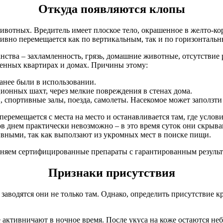
Откуда появляются клопы
ивотных. Вредитель имеет плоское тело, окрашенное в желто-ко
ивно перемещается как по вертикальным, так и по горизонталь
ства – захламленность, грязь, домашние животные, отсутствие 
женных квартирах и домах. Причины этому:
ранее были в использовании.
ионных шахт, через мелкие повреждения в стенах дома.
, спортивные залы, поезда, самолеты. Насекомое может заползти 
перемещается с места на место и останавливается там, где услов
в днем практически невозможно – в это время суток они скрываю
ивными, так как выползают из укромных мест в поиске пищи.
няем сертифицированные препараты с гарантированным результ
Признаки присутствия
заводятся они не только там. Однако, определить присутствие 
 активничают в ночное время. После укуса на коже остаются не