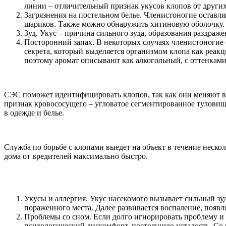
линии – отличительный признак укусов клопов от други
Загрязнения на постельном белье. Членистоногие оставл
шариков. Также можно обнаружить хитиновую оболочку.
Зуд. Укус – причина сильного зуда, образования раздраж
Посторонний запах. В некоторых случаях членистоногие 
секрета, который выделяется организмом клопа как реакц
поэтому аромат описывают как алкогольный, с оттенками
СЭС поможет идентифицировать клопов, так как они меняют ви
признак кровососущего – угловатое сегментированное туловищ
в одежде и белье.
Служба по борьбе с клопами выедет на объект в течение неско
дома от вредителей максимально быстро.
Укусы и аллергия. Укус насекомого вызывает сильный з
пораженного места. Далее развивается воспаление, появ
Проблемы со сном. Если долго игнорировать проблему и 
психологический дискомфорт, постоянную усталость. Со 