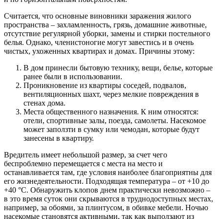
Считается, что основные виновники заражения жилого
пространства – захламленность, грязь, домашние животные,
отсутствие регулярной уборки, замены и стирки постельного
белья. Однако, членистоногие могут завестись и в очень
чистых, ухоженных квартирах и домах. Причины этому:
В дом принесли бытовую технику, вещи, белье, которые
ранее были в использовании.
Проникновение из квартиры соседей, подвалов,
вентиляционных шахт, через мелкие повреждения в
стенах дома.
Места общественного назначения. К ним относятся:
отели, спортивные залы, поезда, самолеты. Насекомое
может заползти в сумку или чемодан, которые будут
занесены в квартиру.
Вредитель имеет небольшой размер, за счет чего
беспроблемно перемещается с места на место и
останавливается там, где условия наиболее благоприятны для
его жизнедеятельности. Подходящая температура – от +10 до
+40 °С. Обнаружить клопов днем практически невозможно –
в это время суток они скрываются в труднодоступных местах,
например, за обоями, за плинтусом, в обивке мебели. Ночью
насекомые становятся активными, так как выползают из