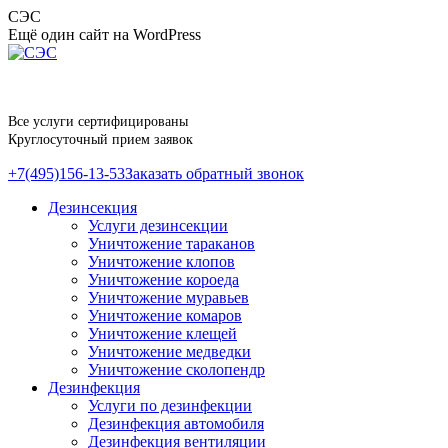
Перейти
СЭС
к
Ещё один сайт на WordPress
содержанию
Все услуги сертифицированы
Круглосуточный прием заявок
+7(495)156-13-53
Заказать обратный звонок
Дезинсекция
Услуги дезинсекции
Уничтожение тараканов
Уничтожение клопов
Уничтожение короеда
Уничтожение муравьев
Уничтожение комаров
Уничтожение клещей
Уничтожение медведки
Уничтожение сколопендр
Дезинфекция
Услуги по дезинфекции
Дезинфекция автомобиля
Дезинфекция вентиляции