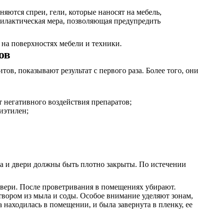
яются спреи, гели, которые наносят на мебель,
илактическая мера, позволяющая предупредить
на поверхностях мебели и техники.
ов
ов, показывают результат с первого раза. Более того, они
т негативного воздействия препаратов;
иэтилен;
кна и двери должны быть плотно закрыты. По истечении
 двери. После проветривания в помещениях убирают.
створом из мыла и соды. Особое внимание уделяют зонам,
 находилась в помещении, и была завернута в пленку, ее