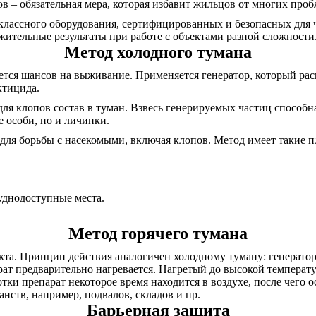
 – обязательная мера, которая избавит жильцов от многих проб
оклассного оборудования, сертифицированных и безопасных для 
жительные результаты при работе с объектами разной сложности
Метод холодного тумана
ается шансов на выживание. Применяется генератор, который р
ктицида.
для клопов состав в туман. Взвесь генерируемых частиц способ
 особи, но и личинки.
для борьбы с насекомыми, включая клопов. Метод имеет такие 
руднодоступные места.
Метод горячего тумана
кта. Принцип действия аналогичен холодному туману: генератор
арат предварительно нагревается. Нагретый до высокой темпера
тки препарат некоторое время находится в воздухе, после чего о
нств, например, подвалов, складов и пр.
Барьерная защита