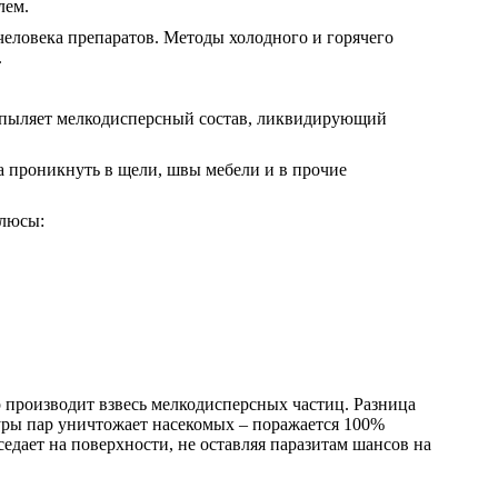
лем.
человека препаратов. Методы холодного и горячего
.
аспыляет мелкодисперсный состав, ликвидирующий
на проникнуть в щели, швы мебели и в прочие
плюсы:
 производит взвесь мелкодисперсных частиц. Разница
туры пар уничтожает насекомых – поражается 100%
седает на поверхности, не оставляя паразитам шансов на