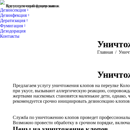
Все услуги сертифицированы
Круглосуточный прием заявок
Дезинсекция
Дезинфекция
Дератизация
Фумигация
Дезодорация
Контакты
Уничто
Вы здесь:
Главная
Унич
Уничто
Предлагаем услугу уничтожения клопов на переулке Коло
при укусе, вызывают аллергическую реакцию, сопровожда
жертвами насекомых становятся маленькие дети, однако,
рекомендуется срочно инициировать дезинсекцию клопов,
Служба по уничтожению клопов проведет профессиональну
Возможно провести обработку в срочном порядке, включа
Цены на уничтожение клопов