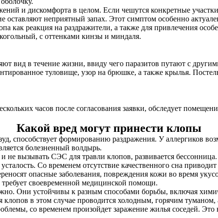
оболочку.
ажений и дискомфорта в целом. Если чешутся конкретные участк
е оставляют неприятный запах. Этот симптом особенно актуален
опа как реакция на раздражители, а также для привлечения особе
когольный, с оттенками кинзы и миндаля.
ют вид в течение жизни, ввиду чего паразитов путают с другим
нтированное туловище, узор на брюшке, а также крылья. Постел
нескольких часов после согласования заявки, обследует помещен
Какой вред могут принести клопы
 зуд, способствует формированию раздражения. У аллергиков в
является болезненный волдырь.
и не вызывать СЭС для травли клопов, развивается бессонница. 
сталость. Со временем отсутствие качественного сна приводит
ереносят опасные заболевания, повреждения кожи во время укус
е требует своевременной медицинской помощи.
жно. Они устойчивы к разным способами борьбы, включая хими
клопов в этом случае проводится холодным, горячим туманом, 
роблемы, со временем произойдет заражение жилья соседей. Эт