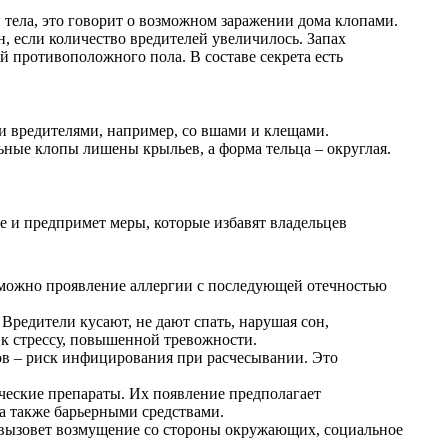
и тела, это говорит о возможном заражении дома клопами.
, если количество вредителей увеличилось. Запах
й противоположного пола. В составе секрета есть
и вредителями, например, со вшами и клещами.
ьные клопы лишены крыльев, а форма тельца – округлая.
ие и предпримет меры, которые избавят владельцев
озможно проявление аллергии с последующей отечностью
Вредители кусают, не дают спать, нарушая сон,
 к стрессу, повышенной тревожности.
ов – риск инфицирования при расчесывании. Это
ческие препараты. Их появление предполагает
а также барьерными средствами.
о вызовет возмущение со стороны окружающих, социальное