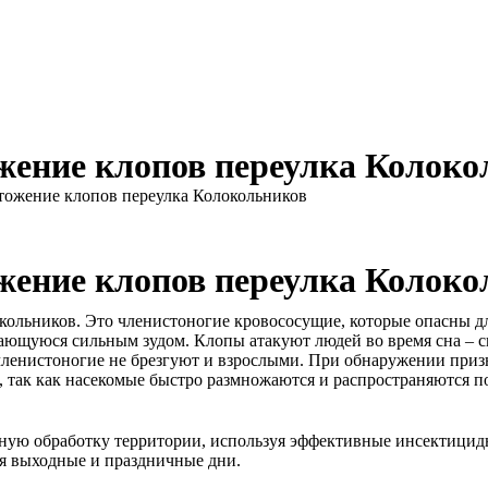
жение клопов переулка Колоко
тожение клопов переулка Колокольников
жение клопов переулка Колоко
кольников. Это членистоногие кровососущие, которые опасны д
ющуюся сильным зудом. Клопы атакуют людей во время сна – сп
 членистоногие не брезгуют и взрослыми. При обнаружении приз
 так как насекомые быстро размножаются и распространяются по
ю обработку территории, используя эффективные инсектицидны
я выходные и праздничные дни.