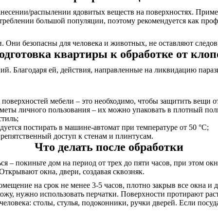
несении/распылении ядовитых веществ на поверхностях. Примен
треблении большой популяции, поэтому рекомендуется как проф
 Они безопасны для человека и животных, не оставляют следов 
одготовка квартиры к обработке от клоп
. Благодаря ей, действия, направленные на ликвидацию паразит
 поверхностей мебели – это необходимо, чтобы защитить вещи о
дметы личного пользования – их можно упаковать в плотный пол
стиль;
дуется постирать в машине-автомат при температуре от 50 °C;
репятственный доступ к стенам и плинтусам.
Что делать после обработки
я – покиньте дом на период от трех до пяти часов, при этом о
Открывают окна, двери, создавая сквозняк.
омещение на срок не менее 3-5 часов, плотно закрыв все окна и
 кожу, нужно использовать перчатки. Поверхности протирают ра
еловека: столы, стулья, подоконники, ручки дверей. Если посуда