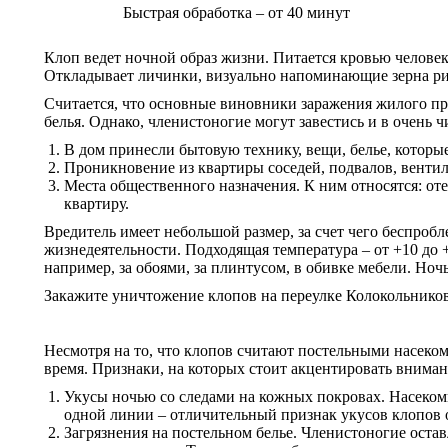
Быстрая обработка – от 40 минут
Клоп ведет ночной образ жизни. Питается кровью человек
Откладывает личинки, визуально напоминающие зерна рис
Считается, что основные виновники заражения жилого про
белья. Однако, членистоногие могут завестись и в очень
В дом принесли бытовую технику, вещи, белье, которы
Проникновение из квартиры соседей, подвалов, вентил
Места общественного назначения. К ним относятся: оте
квартиру.
Вредитель имеет небольшой размер, за счет чего беспробл
жизнедеятельности. Подходящая температура – от +10 до 
например, за обоями, за плинтусом, в обивке мебели. Но
Закажите уничтожение клопов на переулке Колокольнико
Несмотря на то, что клопов считают постельными насеком
время. Признаки, на которых стоит акцентировать вниман
Укусы ночью со следами на кожных покровах. Насеком
одной линии – отличительный признак укусов клопов 
Загрязнения на постельном белье. Членистоногие оста