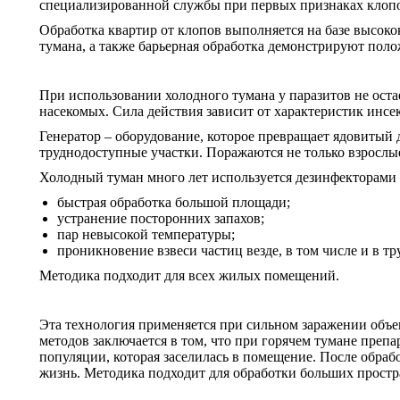
специализированной службы при первых признаках клопов
Обработка квартир от клопов выполняется на базе высок
тумана, а также барьерная обработка демонстрируют поло
При использовании холодного тумана у паразитов не ост
насекомых. Сила действия зависит от характеристик инсе
Генератор – оборудование, которое превращает ядовитый 
труднодоступные участки. Поражаются не только взрослые
Холодный туман много лет используется дезинфекторами 
быстрая обработка большой площади;
устранение посторонних запахов;
пар невысокой температуры;
проникновение взвеси частиц везде, в том числе и в т
Методика подходит для всех жилых помещений.
Эта технология применяется при сильном заражении объе
методов заключается в том, что при горячем тумане преп
популяции, которая заселилась в помещение. После обрабо
жизнь. Методика подходит для обработки больших простра