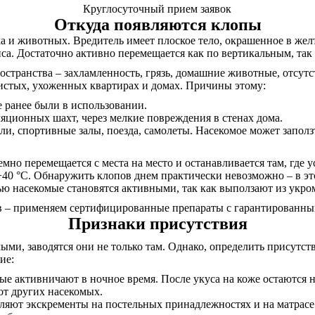
Круглосуточный прием заявок
Откуда появляются клопы
а и животных. Вредитель имеет плоское тело, окрашенное в желт
а. Достаточно активно перемещается как по вертикальным, так
странства – захламленность, грязь, домашние животные, отсутс
 чистых, ухоженных квартирах и домах. Причины этому:
е ранее были в использовании.
яционных шахт, через мелкие повреждения в стенах дома.
ли, спортивные залы, поезда, самолеты. Насекомое может заполз
емно перемещается с места на место и останавливается там, где 
+40 °С. Обнаружить клопов днем практически невозможно – в эт
чью насекомые становятся активными, так как выползают из укр
в – применяем сертифицированные препараты с гарантированным
Признаки присутствия
ыми, заводятся они не только там. Однако, определить присутс
ие:
ые активничают в ночное время. После укуса на коже остаются
от других насекомых.
вляют экскременты на постельных принадлежностях и на матрас