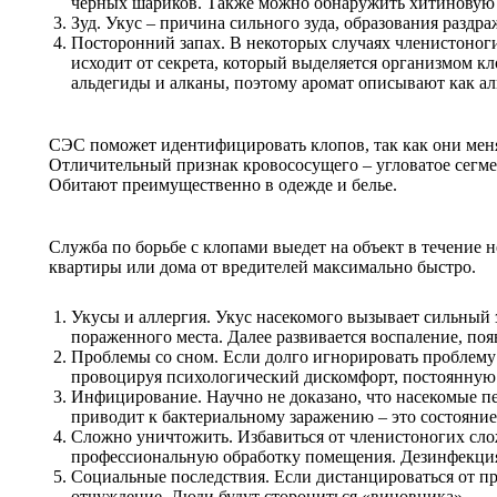
черных шариков. Также можно обнаружить хитиновую 
Зуд. Укус – причина сильного зуда, образования раздр
Посторонний запах. В некоторых случаях членистоноги
исходит от секрета, который выделяется организмом кл
альдегиды и алканы, поэтому аромат описывают как ал
СЭС поможет идентифицировать клопов, так как они меня
Отличительный признак кровососущего – угловатое сегме
Обитают преимущественно в одежде и белье.
Служба по борьбе с клопами выедет на объект в течение 
квартиры или дома от вредителей максимально быстро.
Укусы и аллергия. Укус насекомого вызывает сильный
пораженного места. Далее развивается воспаление, по
Проблемы со сном. Если долго игнорировать проблему 
провоцируя психологический дискомфорт, постоянную у
Инфицирование. Научно не доказано, что насекомые п
приводит к бактериальному заражению – это состояни
Сложно уничтожить. Избавиться от членистоногих сло
профессиональную обработку помещения. Дезинфекция 
Социальные последствия. Если дистанцироваться от п
отчуждение. Люди будут сторониться «виновника».