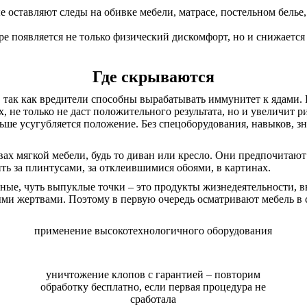
оставляют следы на обивке мебели, матрасе, постельном белье,
ре появляется не только физический дискомфорт, но и снижается
Где скрываются
, так как вредители способны вырабатывать иммунитет к ядами
 не только не даст положительного результата, но и увеличит р
ьше усугубляется положение. Без спецоборудования, навыков, з
ах мягкой мебели, будь то диван или кресло. Они предпочитаю
ь за плинтусами, за отклеившимися обоями, в картинах.
ые, чуть выпуклые точки – это продукты жизнедеятельности, вы
и жертвами. Поэтому в первую очередь осматривают мебель в сп
применение высокотехнологичного оборудования
уничтожение клопов с гарантией – повторим
обработку бесплатно, если первая процедура не
сработала