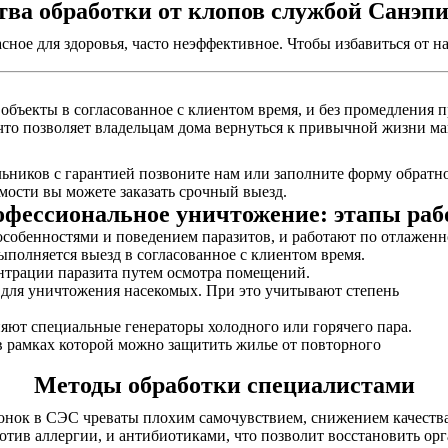
ва обработки от клопов службой Санэп
асное для здоровья, часто неэффективное. Чтобы избавиться от
объекты в согласованное с клиентом время, и без промедления 
 что позволяет владельцам дома вернуться к привычной жизни ма
ников с гарантией позвоните нам или заполните форму обратног
ости вы можете заказать срочный выезд.
фессиональное уничтожение: этапы ра
собенностями и поведением паразитов, и работают по отлаженн
выполняется выезд в согласованное с клиентом время.
нтрации паразита путем осмотра помещений.
ы для уничтожения насекомых. При это учитывают степень
няют специальные генераторы холодного или горячего пара.
в рамках которой можно защитить жилье от повторного
Методы обработки специалистами
онок в СЭС чреваты плохим самочувствием, снижением качества
отив аллергии, и антибиотиками, что позволит восстановить ор