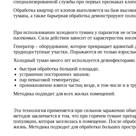
специализированной службы при первых признаках клопов
Обработка квартир от клопов выполняется на базе высок
тумана, а также барьерная обработка демонстрируют поло
При использовании холодного тумана у паразитов не ост
насекомых. Сила действия зависит от характеристик инсе
Генератор – оборудование, которое превращает ядовитый 
труднодоступные участки. Поражаются не только взрослые
Холодный туман много лет используется дезинфекторами 
быстрая обработка большой площади;
устранение посторонних запахов;
пар невысокой температуры;
проникновение взвеси частиц везде, в том числе и в т
Методика подходит для всех жилых помещений.
Эта технология применяется при сильном заражении объе
методов заключается в том, что при горячем тумане преп
популяции, которая заселилась в помещение. После обрабо
жизнь. Методика подходит для обработки больших простра