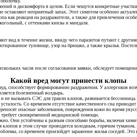
оболочку.
ажений и дискомфорта в целом. Если чешутся конкретные участк
е оставляют неприятный запах. Этот симптом особенно актуален
опа как реакция на раздражители, а также для привлечения особе
когольный, с оттенками кинзы и миндаля.
ют вид в течение жизни, ввиду чего паразитов путают с другим
нтированное туловище, узор на брюшке, а также крылья. Постел
нескольких часов после согласования заявки, обследует помещен
Какой вред могут принести клопы
 зуд, способствует формированию раздражения. У аллергиков в
является болезненный волдырь.
и не вызывать СЭС для травли клопов, развивается бессонница. 
сталость. Со временем отсутствие качественного сна приводит
ереносят опасные заболевания, повреждения кожи во время укус
е требует своевременной медицинской помощи.
жно. Они устойчивы к разным способами борьбы, включая хими
клопов в этом случае проводится холодным, горячим туманом, 
роблемы, со временем произойдет заражение жилья соседей. Эт