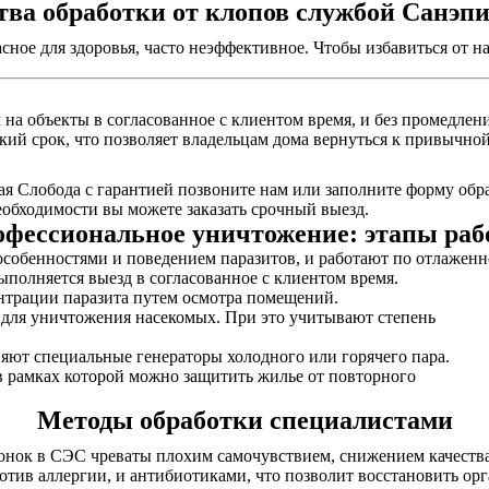
ва обработки от клопов службой Санэп
асное для здоровья, часто неэффективное. Чтобы избавиться от
на объекты в согласованное с клиентом время, и без промедлени
кий срок, что позволяет владельцам дома вернуться к привычной
я Слобода с гарантией позвоните нам или заполните форму обра
обходимости вы можете заказать срочный выезд.
фессиональное уничтожение: этапы ра
собенностями и поведением паразитов, и работают по отлаженн
выполняется выезд в согласованное с клиентом время.
нтрации паразита путем осмотра помещений.
ы для уничтожения насекомых. При это учитывают степень
няют специальные генераторы холодного или горячего пара.
в рамках которой можно защитить жилье от повторного
Методы обработки специалистами
онок в СЭС чреваты плохим самочувствием, снижением качества
отив аллергии, и антибиотиками, что позволит восстановить ор