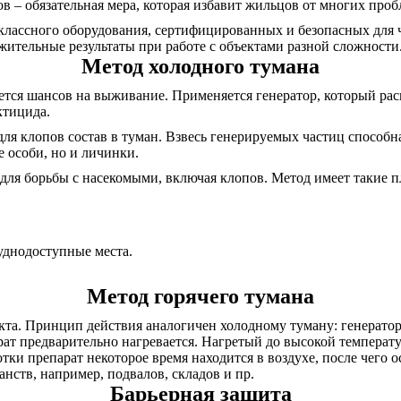
 – обязательная мера, которая избавит жильцов от многих проб
оклассного оборудования, сертифицированных и безопасных для 
жительные результаты при работе с объектами разной сложности
Метод холодного тумана
ается шансов на выживание. Применяется генератор, который р
ктицида.
для клопов состав в туман. Взвесь генерируемых частиц способ
 особи, но и личинки.
для борьбы с насекомыми, включая клопов. Метод имеет такие 
руднодоступные места.
Метод горячего тумана
кта. Принцип действия аналогичен холодному туману: генератор
арат предварительно нагревается. Нагретый до высокой темпера
тки препарат некоторое время находится в воздухе, после чего о
нств, например, подвалов, складов и пр.
Барьерная защита