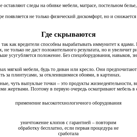
оставляют следы на обивке мебели, матрасе, постельном белье,
ре появляется не только физический дискомфорт, но и снижается
Где скрываются
, так как вредители способны вырабатывать иммунитет к ядами
 не только не даст положительного результата, но и увеличит р
ьше усугубляется положение. Без спецоборудования, навыков, з
ах мягкой мебели, будь то диван или кресло. Они предпочитаю
ь за плинтусами, за отклеившимися обоями, в картинах.
ые, чуть выпуклые точки – это продукты жизнедеятельности, вы
и жертвами. Поэтому в первую очередь осматривают мебель в сп
применение высокотехнологичного оборудования
уничтожение клопов с гарантией – повторим
обработку бесплатно, если первая процедура не
сработала