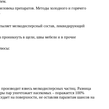
лем.
человека препаратов. Методы холодного и горячего
.
аспыляет мелкодисперсный состав, ликвидирующий
на проникнуть в щели, швы мебели и в прочие
плюсы:
 производит взвесь мелкодисперсных частиц. Разница
туры пар уничтожает насекомых – поражается 100%
седает на поверхности, не оставляя паразитам шансов на