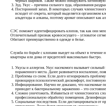
черных шариков. Также можно обнаружить хитиновую 
Зуд. Укус – причина сильного зуда, образования раздр
Посторонний запах. В некоторых случаях членистоноги
исходит от секрета, который выделяется организмом кл
альдегиды и алканы, поэтому аромат описывают как ал
СЭС поможет идентифицировать клопов, так как они меня
Отличительный признак кровососущего – угловатое сегме
Обитают преимущественно в одежде и белье.
Служба по борьбе с клопами выедет на объект в течение 
квартиры или дома от вредителей максимально быстро.
Укусы и аллергия. Укус насекомого вызывает сильный
пораженного места. Далее развивается воспаление, по
Проблемы со сном. Если долго игнорировать проблему 
провоцируя психологический дискомфорт, постоянную у
Инфицирование. Научно не доказано, что насекомые п
приводит к бактериальному заражению – это состояни
Сложно уничтожить. Избавиться от членистоногих сло
профессиональную обработку помещения. Дезинфекция 
Социальные последствия. Если дистанцироваться от п
отчуждение. Люди будут сторониться «виновника».