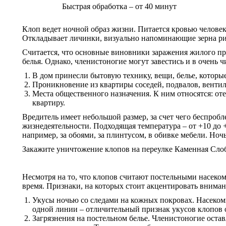
Быстрая обработка – от 40 минут
Клоп ведет ночной образ жизни. Питается кровью человек
Откладывает личинки, визуально напоминающие зерна рис
Считается, что основные виновники заражения жилого про
белья. Однако, членистоногие могут завестись и в очень
В дом принесли бытовую технику, вещи, белье, которы
Проникновение из квартиры соседей, подвалов, вентил
Места общественного назначения. К ним относятся: оте
квартиру.
Вредитель имеет небольшой размер, за счет чего беспробл
жизнедеятельности. Подходящая температура – от +10 до 
например, за обоями, за плинтусом, в обивке мебели. Но
Закажите уничтожение клопов на переулке Каменная Сло
Несмотря на то, что клопов считают постельными насеком
время. Признаки, на которых стоит акцентировать вниман
Укусы ночью со следами на кожных покровах. Насеком
одной линии – отличительный признак укусов клопов 
Загрязнения на постельном белье. Членистоногие оста