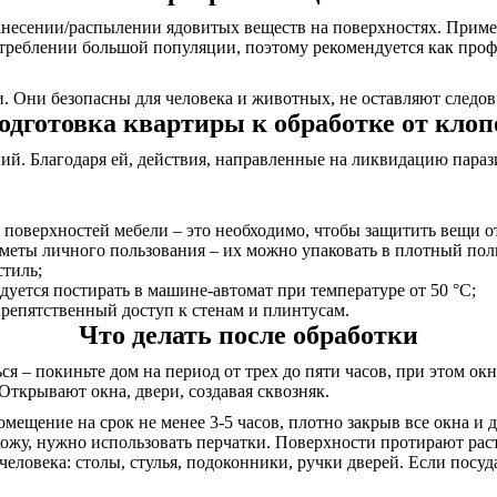
несении/распылении ядовитых веществ на поверхностях. Примен
треблении большой популяции, поэтому рекомендуется как проф
 Они безопасны для человека и животных, не оставляют следов 
одготовка квартиры к обработке от клоп
. Благодаря ей, действия, направленные на ликвидацию паразит
 поверхностей мебели – это необходимо, чтобы защитить вещи о
дметы личного пользования – их можно упаковать в плотный пол
стиль;
дуется постирать в машине-автомат при температуре от 50 °C;
репятственный доступ к стенам и плинтусам.
Что делать после обработки
я – покиньте дом на период от трех до пяти часов, при этом о
Открывают окна, двери, создавая сквозняк.
омещение на срок не менее 3-5 часов, плотно закрыв все окна и
 кожу, нужно использовать перчатки. Поверхности протирают ра
еловека: столы, стулья, подоконники, ручки дверей. Если посуда