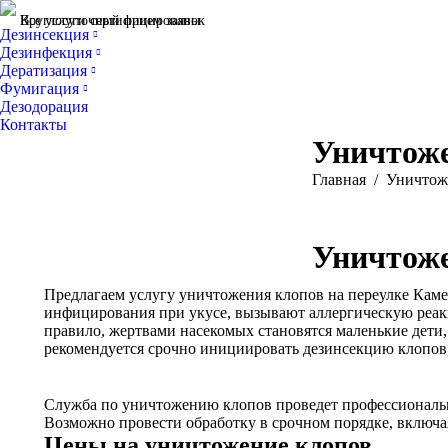
Все услуги сертифицированы
Круглосуточный прием заявок
Дезинсекция
Дезинфекция
Дератизация
Фумигация
Дезодорация
Контакты
Уничтоже
Вы здесь:
Главная
Уничтож
Уничтоже
Предлагаем услугу уничтожения клопов на переулке Каме
инфицирования при укусе, вызывают аллергическую реак
правило, жертвами насекомых становятся маленькие дети
рекомендуется срочно инициировать дезинсекцию клопов,
Служба по уничтожению клопов проведет профессиональну
Возможно провести обработку в срочном порядке, включа
Цены на уничтожение клопов