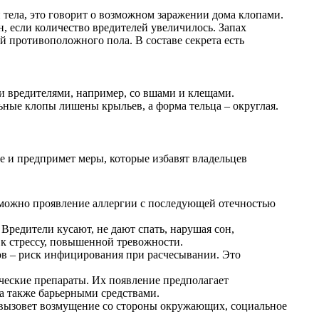
и тела, это говорит о возможном заражении дома клопами.
, если количество вредителей увеличилось. Запах
й противоположного пола. В составе секрета есть
и вредителями, например, со вшами и клещами.
ьные клопы лишены крыльев, а форма тельца – округлая.
ие и предпримет меры, которые избавят владельцев
озможно проявление аллергии с последующей отечностью
Вредители кусают, не дают спать, нарушая сон,
 к стрессу, повышенной тревожности.
ов – риск инфицирования при расчесывании. Это
ческие препараты. Их появление предполагает
а также барьерными средствами.
о вызовет возмущение со стороны окружающих, социальное