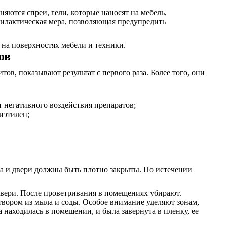
яются спреи, гели, которые наносят на мебель,
илактическая мера, позволяющая предупредить
на поверхностях мебели и техники.
ов
ов, показывают результат с первого раза. Более того, они
т негативного воздействия препаратов;
иэтилен;
кна и двери должны быть плотно закрыты. По истечении
 двери. После проветривания в помещениях убирают.
створом из мыла и соды. Особое внимание уделяют зонам,
 находилась в помещении, и была завернута в пленку, ее