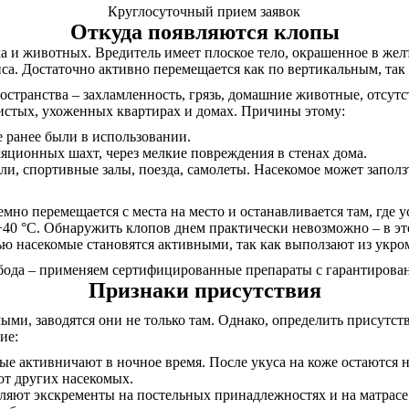
Круглосуточный прием заявок
Откуда появляются клопы
а и животных. Вредитель имеет плоское тело, окрашенное в желт
а. Достаточно активно перемещается как по вертикальным, так
странства – захламленность, грязь, домашние животные, отсутс
 чистых, ухоженных квартирах и домах. Причины этому:
е ранее были в использовании.
яционных шахт, через мелкие повреждения в стенах дома.
ли, спортивные залы, поезда, самолеты. Насекомое может заполз
емно перемещается с места на место и останавливается там, где 
+40 °С. Обнаружить клопов днем практически невозможно – в эт
чью насекомые становятся активными, так как выползают из укр
бода – применяем сертифицированные препараты с гарантирован
Признаки присутствия
ыми, заводятся они не только там. Однако, определить присутс
ие:
ые активничают в ночное время. После укуса на коже остаются
от других насекомых.
вляют экскременты на постельных принадлежностях и на матрас