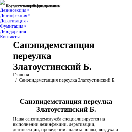
Все услуги сертифицированы
Круглосуточный прием заявок
Дезинсекция
Дезинфекция
Дератизация
Фумигация
Дезодорация
Контакты
Санэпидемстанция
переулка
Златоустинский Б.
Вы здесь:
Главная
Санэпидемстанция переулка Златоустинский Б.
Санэпидемстанция переулка
Златоустинский Б.
Наша санэпидемслужба специализируется на
выполнении дезинфекции, дератизации,
дезинсекции, проведении анализа почвы, воздуха и