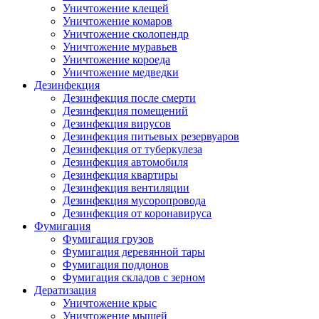
Уничтожение клещей
Уничтожение комаров
Уничтожение сколопендр
Уничтожение муравьев
Уничтожение короеда
Уничтожение медведки
Дезинфекция
Дезинфекция после смерти
Дезинфекция помещений
Дезинфекция вирусов
Дезинфекция питьевых резервуаров
Дезинфекция от туберкулеза
Дезинфекция автомобиля
Дезинфекция квартиры
Дезинфекция вентиляции
Дезинфекция мусоропровода
Дезинфекция от коронавируса
Фумигация
Фумигация грузов
Фумигация деревянной тары
Фумигация поддонов
Фумигация складов с зерном
Дератизация
Уничтожение крыс
Уничтожение мышей