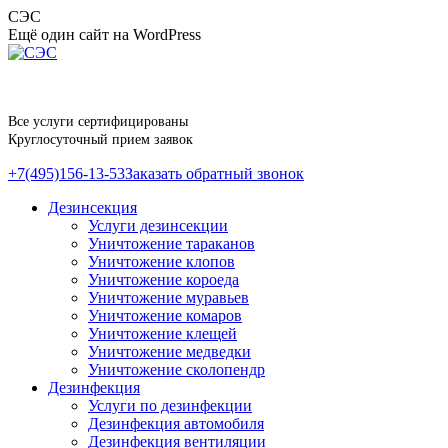
Перейти
СЭС
к
Ещё один сайт на WordPress
содержанию
Все услуги сертифицированы
Круглосуточный прием заявок
+7(495)156-13-53
Заказать обратный звонок
Дезинсекция
Услуги дезинсекции
Уничтожение тараканов
Уничтожение клопов
Уничтожение короеда
Уничтожение муравьев
Уничтожение комаров
Уничтожение клещей
Уничтожение медведки
Уничтожение сколопендр
Дезинфекция
Услуги по дезинфекции
Дезинфекция автомобиля
Дезинфекция вентиляции