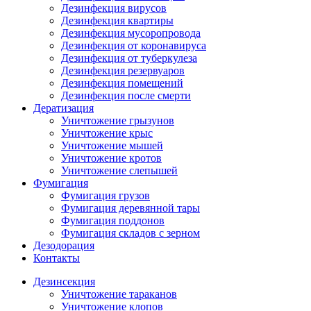
Дезинфекция вирусов
Дезинфекция квартиры
Дезинфекция мусоропровода
Дезинфекция от коронавируса
Дезинфекция от туберкулеза
Дезинфекция резервуаров
Дезинфекция помещений
Дезинфекция после смерти
Дератизация
Уничтожение грызунов
Уничтожение крыс
Уничтожение мышей
Уничтожение кротов
Уничтожение слепышей
Фумигация
Фумигация грузов
Фумигация деревянной тары
Фумигация поддонов
Фумигация складов с зерном
Дезодорация
Контакты
Дезинсекция
Уничтожение тараканов
Уничтожение клопов