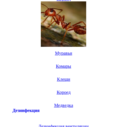
Муравьи
Комары
Клещи
Короед
Медведка
Дезинфекция
Дезинфекция вентиляции