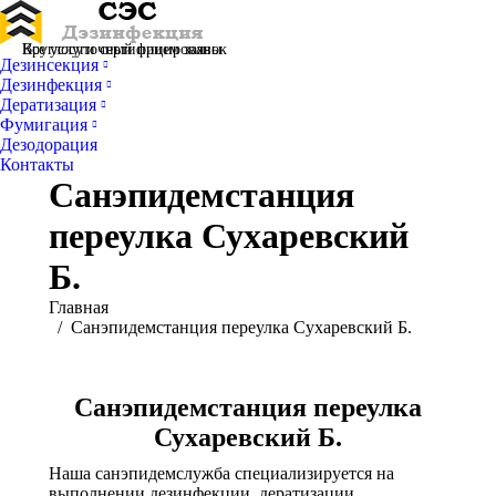
Все услуги сертифицированы
Круглосуточный прием заявок
Дезинсекция
Дезинфекция
Дератизация
Фумигация
Дезодорация
Контакты
Санэпидемстанция
переулка Сухаревский
Б.
Вы здесь:
Главная
Санэпидемстанция переулка Сухаревский Б.
Санэпидемстанция переулка
Сухаревский Б.
Наша санэпидемслужба специализируется на
выполнении дезинфекции, дератизации,