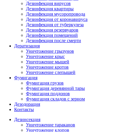
Дезинфекция вирусов
Дезинфекция квартиры
Дезинфекция мусоропровода
Дезинфекция от коронавируса
Дезинфекция от туберкулеза
Дезинфекция резервуаров
Дезинфекция помещений
Дезинфекция после смерти
Дератизация
Уничтожение грызунов
Уничтожение крыс
Уничтожение мышей
Уничтожение кротов
Уничтожение слепышей
Фумигация
Фумигация грузов
Фумигация деревянной тары
Фумигация поддонов
Фумигация складов с зерном
Дезодорация
Контакты
Дезинсекция
Уничтожение тараканов
Уничтожение клопов