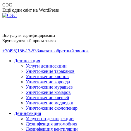
Перейти
СЭС
к
Ещё один сайт на WordPress
содержанию
Все услуги сертифицированы
Круглосуточный прием заявок
+7(495)156-13-53
Заказать обратный звонок
Дезинсекция
Услуги дезинсекции
Уничтожение тараканов
Уничтожение клопов
Уничтожение короеда
Уничтожение муравьев
Уничтожение комаров
Уничтожение клещей
Уничтожение медведки
Уничтожение сколопендр
Дезинфекция
Услуги по дезинфекции
Дезинфекция автомобиля
Дезинфекция вентиляции