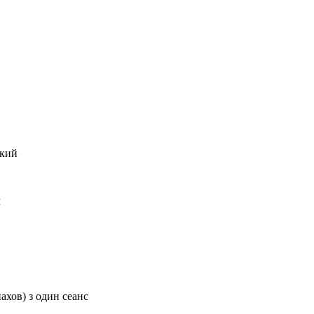
ский
м
хов) з один сеанс