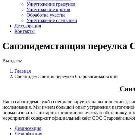
Уничтожение грызунов
Уничтожение кротов
Обработка участка
Уничтожение слепышей
Дезодорация
Контакты
Санэпидемстанция переулка 
Вы здесь:
Главная
Санэпидемстанция переулка Староваганьковский
Санэ
Наша санэпидемслужба специализируется на выполнении дезинф
исследования. Мы имеем большой опыт устранения патогенной 
нормализовать санитарно-эпидемиологическую обстановку, п
мероприятий содержит официальный сайт СЭС Староваганьков
Дезинсекция
Дезинфекция