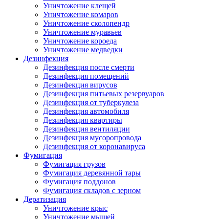
Уничтожение клещей
Уничтожение комаров
Уничтожение сколопендр
Уничтожение муравьев
Уничтожение короеда
Уничтожение медведки
Дезинфекция
Дезинфекция после смерти
Дезинфекция помещений
Дезинфекция вирусов
Дезинфекция питьевых резервуаров
Дезинфекция от туберкулеза
Дезинфекция автомобиля
Дезинфекция квартиры
Дезинфекция вентиляции
Дезинфекция мусоропровода
Дезинфекция от коронавируса
Фумигация
Фумигация грузов
Фумигация деревянной тары
Фумигация поддонов
Фумигация складов с зерном
Дератизация
Уничтожение крыс
Уничтожение мышей