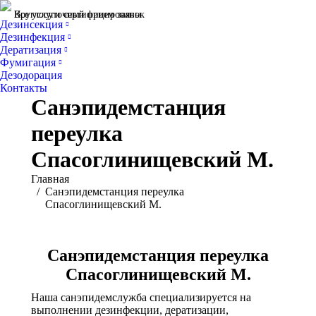
Все услуги сертифицированы
Круглосуточный прием заявок
Дезинсекция
Дезинфекция
Дератизация
Фумигация
Дезодорация
Контакты
Санэпидемстанция
переулка
Спасоглинищевский М.
Вы здесь:
Главная
Санэпидемстанция переулка
Спасоглинищевский М.
Санэпидемстанция переулка
Спасоглинищевский М.
Наша санэпидемслужба специализируется на
выполнении дезинфекции, дератизации,