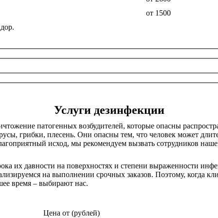
от 1500
идор.
Услуги дезинфекции
чтожение патогенных возбудителей, которые опасны распростра
усы, грибки, плесень. Они опасны тем, что человек может дли
лагоприятный исход, мы рекомендуем вызвать сотрудников наш
рока их давности на поверхностях и степени выраженности инф
лизируемся на выполнении срочных заказов. Поэтому, когда клие
ее время – выбирают нас.
Цена от (рублей)