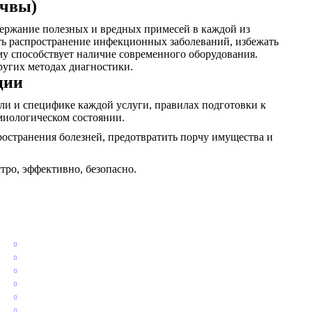
очвы)
держание полезных и вредных примесей в каждой из
ить распространение инфекционных заболеваний, избежать
му способствует наличие современного оборудования.
ругих методах диагностики.
ции
и и специфике каждой услуги, правилах подготовки к
миологическом состоянии.
остранения болезней, предотвратить порчу имущества и
тро, эффективно, безопасно.