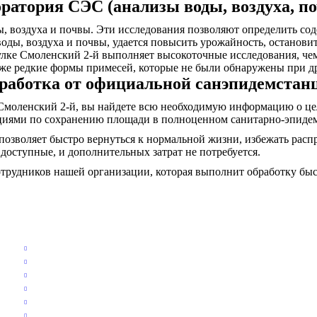
ратория СЭС (анализы воды, воздуха, п
 воздуха и почвы. Эти исследования позволяют определить со
воды, воздуха и почвы, удается повысить урожайность, останов
улке Смоленский 2-й выполняет высокоточные исследования, че
же редкие формы примесей, которые не были обнаружены при д
работка от официальной санэпидемстан
моленский 2-й, вы найдете всю необходимую информацию о цел
дациями по сохранению площади в полноценном санитарно-эпиде
озволяет быстро вернуться к нормальной жизни, избежать распр
 доступные, и дополнительных затрат не потребуется.
отрудников нашей организации, которая выполнит обработку быс