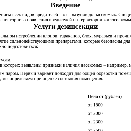
Введение
ием всех видов вредителей – от грызунов до насекомых. Специ
от повторного появления вредителей на территории жилого, ком
Услуги дезинсекции
льном истреблении клопов, тараканов, блох, муравьев и прочи
ятие сильнодействующими препаратами, которые безопасны дл
жно подготовиться:
тусам.
 в которых выявлены признаки наличия насекомых – например, 
м паром. Первый вариант подходит для общей обработки помеще
е, мы определяем при оценке состояния помещения.
Цена от (рублей)
от 1800
от 2000
от 2300
от 2600