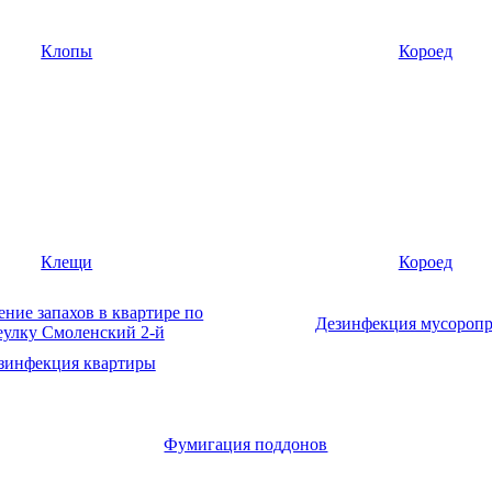
Клопы
Короед
Клещи
Короед
Дезинфекция мусоропр
зинфекция квартиры
Фумигация поддонов