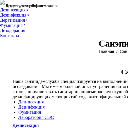
Все услуги сертифицированы
Круглосуточный прием заявок
Дезинсекция
Дезинфекция
Дератизация
Фумигация
Дезодорация
Контакты
Санэпи
Вы здесь:
Главная
Сан
С
Наша санэпидемслужба специализируется на выполнении д
исследования. Мы имеем большой опыт устранения патоге
готовы нормализовать санитарно-эпидемиологическую об
дезинфицирующих мероприятий содержит официальный с
Дезинсекция
Дезинфекция
Фумигация
Лаборатория СЭС
Дезинсекция