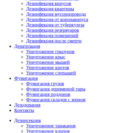
Дезинфекция вирусов
Дезинфекция квартиры
Дезинфекция мусоропровода
Дезинфекция от коронавируса
Дезинфекция от туберкулеза
Дезинфекция резервуаров
Дезинфекция помещений
Дезинфекция после смерти
Дератизация
Уничтожение грызунов
Уничтожение крыс
Уничтожение мышей
Уничтожение кротов
Уничтожение слепышей
Фумигация
Фумигация грузов
Фумигация деревянной тары
Фумигация поддонов
Фумигация складов с зерном
Дезодорация
Контакты
Дезинсекция
Уничтожение тараканов
Уничтожение клопов