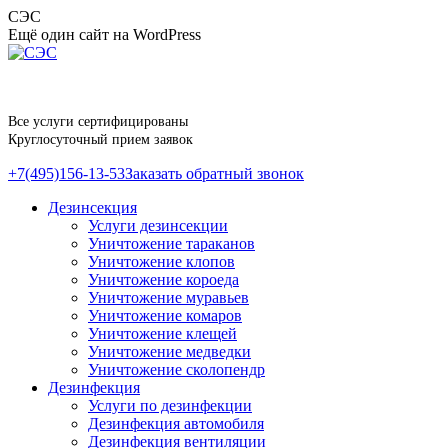
Перейти
СЭС
к
Ещё один сайт на WordPress
содержанию
Все услуги сертифицированы
Круглосуточный прием заявок
+7(495)156-13-53
Заказать обратный звонок
Дезинсекция
Услуги дезинсекции
Уничтожение тараканов
Уничтожение клопов
Уничтожение короеда
Уничтожение муравьев
Уничтожение комаров
Уничтожение клещей
Уничтожение медведки
Уничтожение сколопендр
Дезинфекция
Услуги по дезинфекции
Дезинфекция автомобиля
Дезинфекция вентиляции