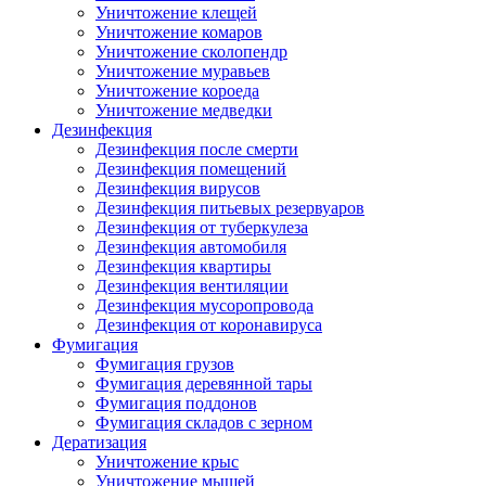
Уничтожение клещей
Уничтожение комаров
Уничтожение сколопендр
Уничтожение муравьев
Уничтожение короеда
Уничтожение медведки
Дезинфекция
Дезинфекция после смерти
Дезинфекция помещений
Дезинфекция вирусов
Дезинфекция питьевых резервуаров
Дезинфекция от туберкулеза
Дезинфекция автомобиля
Дезинфекция квартиры
Дезинфекция вентиляции
Дезинфекция мусоропровода
Дезинфекция от коронавируса
Фумигация
Фумигация грузов
Фумигация деревянной тары
Фумигация поддонов
Фумигация складов с зерном
Дератизация
Уничтожение крыс
Уничтожение мышей