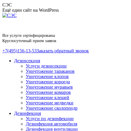
Перейти
СЭС
к
Ещё один сайт на WordPress
содержанию
Все услуги сертифицированы
Круглосуточный прием заявок
+7(495)156-13-53
Заказать обратный звонок
Дезинсекция
Услуги дезинсекции
Уничтожение тараканов
Уничтожение клопов
Уничтожение короеда
Уничтожение муравьев
Уничтожение комаров
Уничтожение клещей
Уничтожение медведки
Уничтожение сколопендр
Дезинфекция
Услуги по дезинфекции
Дезинфекция автомобиля
Дезинфекция вентиляции