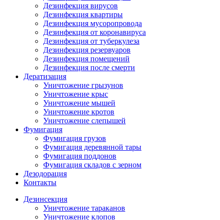
Дезинфекция вирусов
Дезинфекция квартиры
Дезинфекция мусоропровода
Дезинфекция от коронавируса
Дезинфекция от туберкулеза
Дезинфекция резервуаров
Дезинфекция помещений
Дезинфекция после смерти
Дератизация
Уничтожение грызунов
Уничтожение крыс
Уничтожение мышей
Уничтожение кротов
Уничтожение слепышей
Фумигация
Фумигация грузов
Фумигация деревянной тары
Фумигация поддонов
Фумигация складов с зерном
Дезодорация
Контакты
Дезинсекция
Уничтожение тараканов
Уничтожение клопов