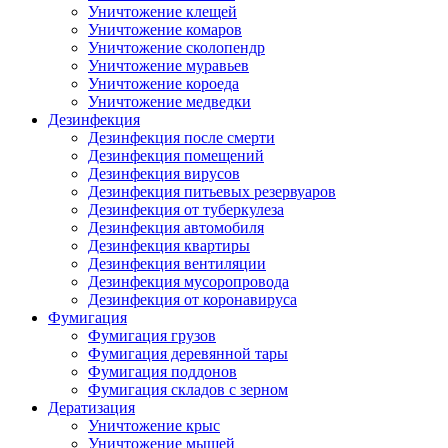
Уничтожение клещей
Уничтожение комаров
Уничтожение сколопендр
Уничтожение муравьев
Уничтожение короеда
Уничтожение медведки
Дезинфекция
Дезинфекция после смерти
Дезинфекция помещений
Дезинфекция вирусов
Дезинфекция питьевых резервуаров
Дезинфекция от туберкулеза
Дезинфекция автомобиля
Дезинфекция квартиры
Дезинфекция вентиляции
Дезинфекция мусоропровода
Дезинфекция от коронавируса
Фумигация
Фумигация грузов
Фумигация деревянной тары
Фумигация поддонов
Фумигация складов с зерном
Дератизация
Уничтожение крыс
Уничтожение мышей