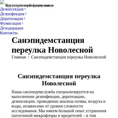
Все услуги сертифицированы
Круглосуточный прием заявок
Дезинсекция
Дезинфекция
Дератизация
Фумигация
Дезодорация
Контакты
Санэпидемстанция
переулка Новолесной
Вы здесь:
Главная
Санэпидемстанция переулка Новолесной
Санэпидемстанция переулка
Новолесной
Наша санэпидемслужба специализируется на
выполнении дезинфекции, дератизации,
дезинсекции, проведении анализа почвы, воздуха и
воды, независимо от уровня сложности
исследования. Мы имеем большой опыт устранения
патогенной микрофлоры и вредителей – в том