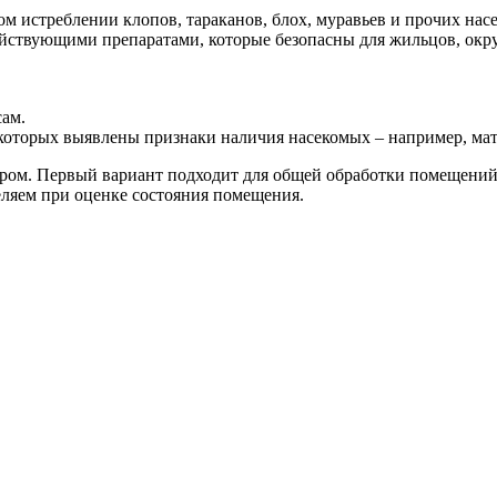
м истреблении клопов, тараканов, блох, муравьев и прочих нас
йствующими препаратами, которые безопасны для жильцов, ок
сам.
 которых выявлены признаки наличия насекомых – например, ма
ом. Первый вариант подходит для общей обработки помещений, 
еляем при оценке состояния помещения.