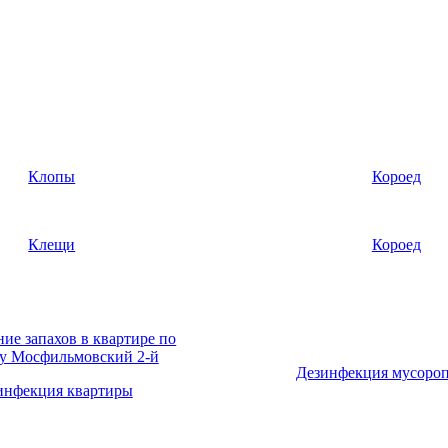
Клопы
Короед
Клещи
Короед
Дезинфекция мусоро
инфекция квартиры