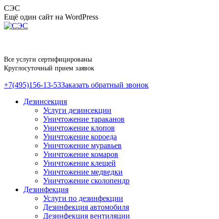
Перейти
СЭС
к
Ещё один сайт на WordPress
содержанию
Все услуги сертифицированы
Круглосуточный прием заявок
+7(495)156-13-53
Заказать обратный звонок
Дезинсекция
Услуги дезинсекции
Уничтожение тараканов
Уничтожение клопов
Уничтожение короеда
Уничтожение муравьев
Уничтожение комаров
Уничтожение клещей
Уничтожение медведки
Уничтожение сколопендр
Дезинфекция
Услуги по дезинфекции
Дезинфекция автомобиля
Дезинфекция вентиляции