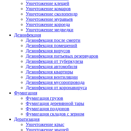
Уничтожение клещей
Уничтожение комаров
Уничтожение сколопендр
Уничтожение муравьев
Уничтожение короеда
Уничтожение медведки
Дезинфекция
Дезинфекция после смерти
Дезинфекция помещений
Дезинфекция вирусов
Дезинфекция питьевых резервуаров
Дезинфекция от туберкулеза
Дезинфекция автомобиля
Дезинфекция квартиры
Дезинфекция вентиляции
Дезинфекция мусоропровода
Дезинфекция от коронавируса
Фумигация
Фумигация грузов
Фумигация деревянной тары
Фумигация поддонов
Фумигация складов с зерном
Дератизация
Уничтожение крыс
Уничтожение мышей