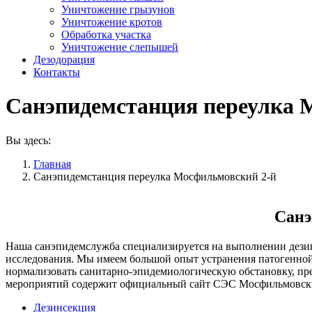
Уничтожение грызунов
Уничтожение кротов
Обработка участка
Уничтожение слепышей
Дезодорация
Контакты
Санэпидемстанция переулка 
Вы здесь:
Главная
Санэпидемстанция переулка Мосфильмовский 2-й
Санэ
Наша санэпидемслужба специализируется на выполнении дезинф
исследования. Мы имеем большой опыт устранения патогенной 
нормализовать санитарно-эпидемиологическую обстановку, п
мероприятий содержит официальный сайт СЭС Мосфильмовски
Дезинсекция