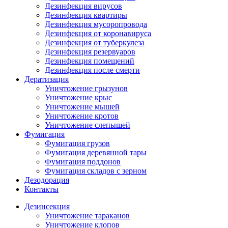
Дезинфекция вирусов
Дезинфекция квартиры
Дезинфекция мусоропровода
Дезинфекция от коронавируса
Дезинфекция от туберкулеза
Дезинфекция резервуаров
Дезинфекция помещений
Дезинфекция после смерти
Дератизация
Уничтожение грызунов
Уничтожение крыс
Уничтожение мышей
Уничтожение кротов
Уничтожение слепышей
Фумигация
Фумигация грузов
Фумигация деревянной тары
Фумигация поддонов
Фумигация складов с зерном
Дезодорация
Контакты
Дезинсекция
Уничтожение тараканов
Уничтожение клопов