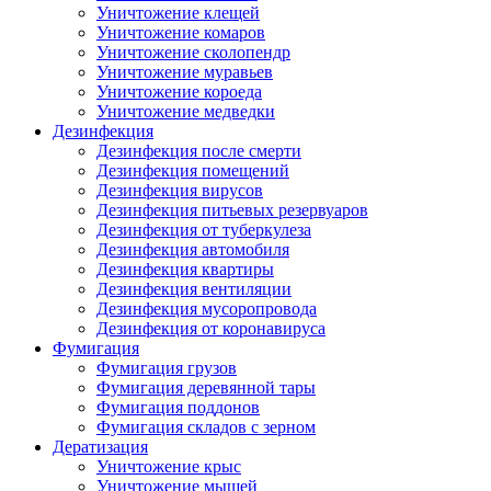
Уничтожение клещей
Уничтожение комаров
Уничтожение сколопендр
Уничтожение муравьев
Уничтожение короеда
Уничтожение медведки
Дезинфекция
Дезинфекция после смерти
Дезинфекция помещений
Дезинфекция вирусов
Дезинфекция питьевых резервуаров
Дезинфекция от туберкулеза
Дезинфекция автомобиля
Дезинфекция квартиры
Дезинфекция вентиляции
Дезинфекция мусоропровода
Дезинфекция от коронавируса
Фумигация
Фумигация грузов
Фумигация деревянной тары
Фумигация поддонов
Фумигация складов с зерном
Дератизация
Уничтожение крыс
Уничтожение мышей