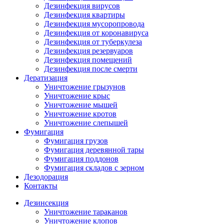
Дезинфекция вирусов
Дезинфекция квартиры
Дезинфекция мусоропровода
Дезинфекция от коронавируса
Дезинфекция от туберкулеза
Дезинфекция резервуаров
Дезинфекция помещений
Дезинфекция после смерти
Дератизация
Уничтожение грызунов
Уничтожение крыс
Уничтожение мышей
Уничтожение кротов
Уничтожение слепышей
Фумигация
Фумигация грузов
Фумигация деревянной тары
Фумигация поддонов
Фумигация складов с зерном
Дезодорация
Контакты
Дезинсекция
Уничтожение тараканов
Уничтожение клопов