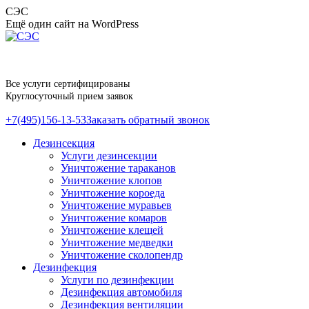
Перейти
СЭС
к
Ещё один сайт на WordPress
содержанию
Все услуги сертифицированы
Круглосуточный прием заявок
+7(495)156-13-53
Заказать обратный звонок
Дезинсекция
Услуги дезинсекции
Уничтожение тараканов
Уничтожение клопов
Уничтожение короеда
Уничтожение муравьев
Уничтожение комаров
Уничтожение клещей
Уничтожение медведки
Уничтожение сколопендр
Дезинфекция
Услуги по дезинфекции
Дезинфекция автомобиля
Дезинфекция вентиляции